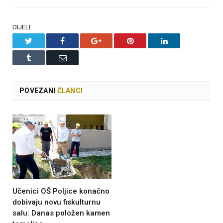
DIJELI.
Twitter
Facebook
Google+
Pinterest
LinkedIn
Tumblr
Email
POVEZANI
ČLANCI
Učenici OŠ Poljice konačno
dobivaju novu fiskulturnu
salu: Danas položen kamen