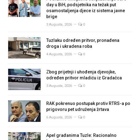
day u BiH, podsjetnika na težak put
osamostaljenja djece iz sistema javne
brige
3 Augusta, 2026
0
Tuzlaku određen pritvor, pronađena
droga i ukradena roba
4 Augusta, 2026
0
Zbog prijetnji i uhođenja djevojke,
određen pritvor mladiću iz Gradačca
3 Augusta, 2026
0
RAK pokrenuo postupak protiv RTRS-a po
prigovoru pet udruženja žrtava
6 Augusta, 2026
0
Apel građanima Tuzle: Racionalno