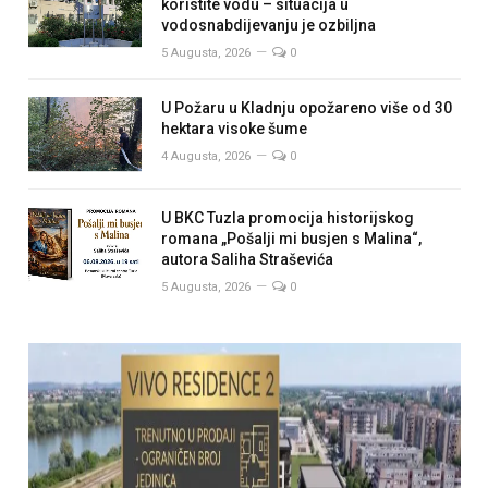
koristite vodu – situacija u
vodosnabdijevanju je ozbiljna
5 Augusta, 2026
0
U Požaru u Kladnju opožareno više od 30
hektara visoke šume
4 Augusta, 2026
0
U BKC Tuzla promocija historijskog
romana „Pošalji mi busjen s Malina“,
autora Saliha Straševića
5 Augusta, 2026
0