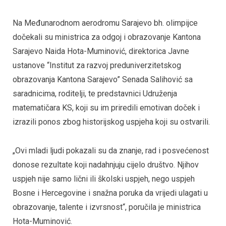
Na Međunarodnom aerodromu Sarajevo bh. olimpijce
dočekali su ministrica za odgoj i obrazovanje Kantona
Sarajevo Naida Hota-Muminović, direktorica Javne
ustanove “Institut za razvoj preduniverzitetskog
obrazovanja Kantona Sarajevo” Senada Salihović sa
saradnicima, roditelji, te predstavnici Udruženja
matematičara KS, koji su im priredili emotivan doček i
izrazili ponos zbog historijskog uspjeha koji su ostvarili.
„Ovi mladi ljudi pokazali su da znanje, rad i posvećenost
donose rezultate koji nadahnjuju cijelo društvo. Njihov
uspjeh nije samo lični ili školski uspjeh, nego uspjeh
Bosne i Hercegovine i snažna poruka da vrijedi ulagati u
obrazovanje, talente i izvrsnost“, poručila je ministrica
Hota-Muminović.