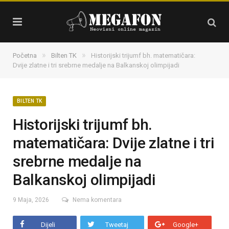
»
»
Početna
Bilten TK
Historijski trijumf bh. matematičara:
Dvije zlatne i tri srebrne medalje na Balkanskoj olimpijadi
BILTEN TK
Historijski trijumf bh.
matematičara: Dvije zlatne i tri
srebrne medalje na
Balkanskoj olimpijadi
9 Maja, 2026
Nema komentara
Dijeli
Tweetaj
Google+