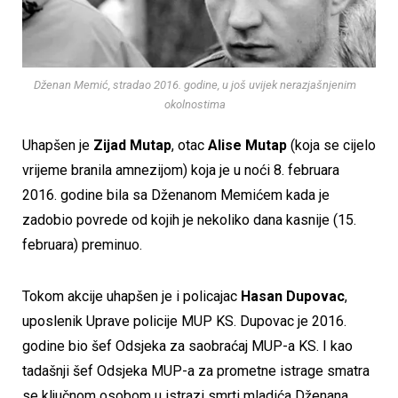
Dženan Memić, stradao 2016. godine, u još uvijek nerazjašnjenim
okolnostima
Uhapšen je
Zijad Mutap
, otac
Alise Mutap
(koja se cijelo
vrijeme branila amnezijom) koja je u noći 8. februara
2016. godine bila sa Dženanom Memićem kada je
zadobio povrede od kojih je nekoliko dana kasnije (15.
februara) preminuo.
Tokom akcije uhapšen je i policajac
Hasan Dupovac
,
uposlenik Uprave policije MUP KS. Dupovac je 2016.
godine bio šef Odsjeka za saobraćaj MUP-a KS. I kao
tadašnji šef Odsjeka MUP-a za prometne istrage smatra
se ključnom osobom u istrazi smrti mladića Dženana