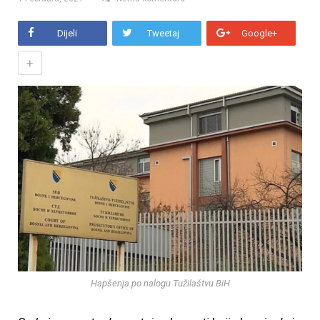
Dijeli
Tweetaj
Google+
+
Hapšenja po nalogu Tužilaštvu BiH