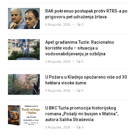
RAK pokrenuo postupak protiv RTRS-a po
prigovoru pet udruženja žrtava
6 Augusta, 2026
0
Apel građanima Tuzle: Racionalno
koristite vodu – situacija u
vodosnabdijevanju je ozbiljna
5 Augusta, 2026
0
U Požaru u Kladnju opožareno više od 30
hektara visoke šume
4 Augusta, 2026
0
U BKC Tuzla promocija historijskog
romana „Pošalji mi busjen s Malina“,
autora Saliha Straševića
5 Augusta, 2026
0