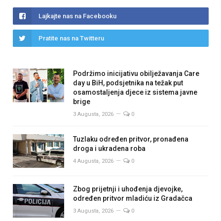
Lajkajte nas na Facebooku
Pratite nas na Twitteru
Podržimo inicijativu obilježavanja Care
day u BiH, podsjetnika na težak put
osamostaljenja djece iz sistema javne
brige
3 Augusta, 2026
0
Tuzlaku određen pritvor, pronađena
droga i ukradena roba
4 Augusta, 2026
0
Zbog prijetnji i uhođenja djevojke,
određen pritvor mladiću iz Gradačca
3 Augusta, 2026
0