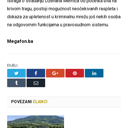
istraga o stradanju Dženana Memića od početka bila na
krivom tragu, postoji mogućnost neočekivanih raspleta i
dokaza za upletenost u kriminalnu mrežu još nekih osoba
na odgovornim funkcijama u pravosudnom sistemu.
Megafon.ba
DIJELI.
Twitter
Facebook
Google+
Pinterest
LinkedIn
Tumblr
Email
POVEZANI
ČLANCI