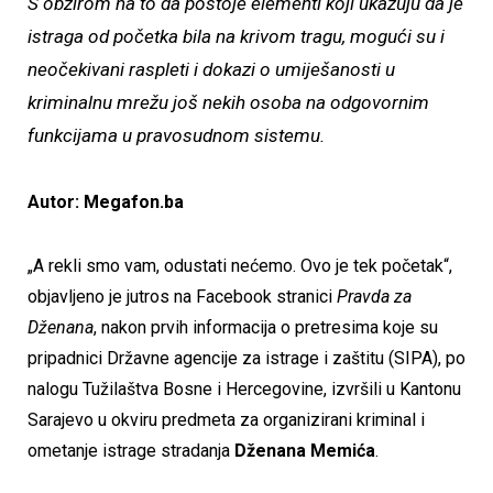
S obzirom na to da postoje elementi koji ukazuju da je
istraga od početka bila na krivom tragu, mogući su i
neočekivani raspleti i dokazi o umiješanosti u
kriminalnu mrežu još nekih osoba na odgovornim
funkcijama u pravosudnom sistemu.
Autor: Megafon.ba
„A rekli smo vam, odustati nećemo. Ovo je tek početak“,
objavljeno je jutros na Facebook stranici
Pravda za
Dženana
, nakon prvih informacija o pretresima koje su
pripadnici Državne agencije za istrage i zaštitu (SIPA), po
nalogu Tužilaštva Bosne i Hercegovine, izvršili u Kantonu
Sarajevo u okviru predmeta za organizirani kriminal i
ometanje istrage stradanja
Dženana Memića
.