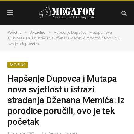
»
»
Početna
Aktuelno
Hapšenje Dupovca i Mutapa nova
svjetlost u istrazi stradanja Dženana Memića: Iz porodice poručili,
ovo je tek početak
AKTUELNO
Hapšenje Dupovca i Mutapa
nova svjetlost u istrazi
stradanja Dženana Memića: Iz
porodice poručili, ovo je tek
početak
1 Februara, 2021
Nema komentara