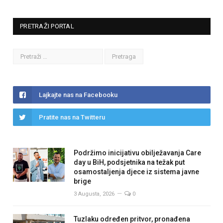
PRETRAŽI PORTAL
Lajkajte nas na Facebooku
Pratite nas na Twitteru
Podržimo inicijativu obilježavanja Care
day u BiH, podsjetnika na težak put
osamostaljenja djece iz sistema javne
brige
3 Augusta, 2026
0
Tuzlaku određen pritvor, pronađena