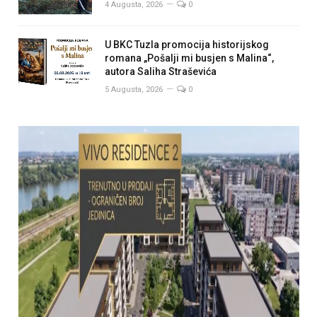
4 Augusta, 2026
0
U BKC Tuzla promocija historijskog
romana „Pošalji mi busjen s Malina“,
autora Saliha Straševića
5 Augusta, 2026
0