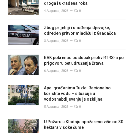
droga i ukradena roba
4 Augusta, 2026
0
Zbog prijetnji i uhođenja djevojke,
određen pritvor mladiću iz Gradačca
3 Augusta, 2026
0
RAK pokrenuo postupak protiv RTRS-a po
prigovoru pet udruženja žrtava
6 Augusta, 2026
0
Apel građanima Tuzle: Racionalno
koristite vodu – situacija u
vodosnabdijevanju je ozbiljna
5 Augusta, 2026
0
U Požaru u Kladnju opožareno više od 30
hektara visoke šume