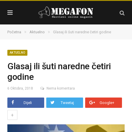
»
»
Početna
Aktuelno
Glasaj ili šuti naredne četiri godine
AKTUELNO
Glasaj ili šuti naredne četiri
godine
6 Oktobra, 2018
Nema komentara
Dijeli
Tweetaj
Google+
+