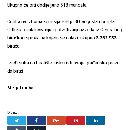
Ukupno će biti dodijeljeno 518 mandata.
Centralna izborna komisija BiH je 30. augusta donijela
Odluku o zaključivanju i potvrđivanju izvoda iz Centralnog
biračkog spiska na kojem se nalazi ukupno
3.352.933
birača.
Izađi sutra na biralište i iskoristi svoje građansko pravo
da biraš!
Megafon.ba
DIJELI.
Twitter
Facebook
Google+
Pinterest
LinkedIn
Tumblr
Email