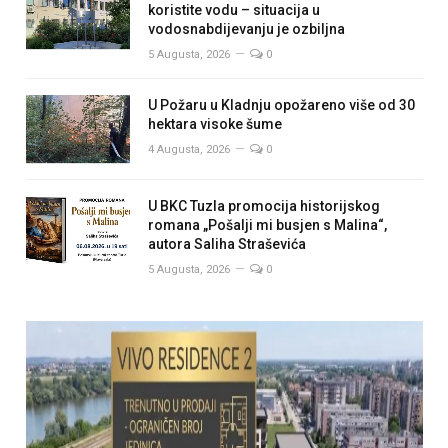
koristite vodu – situacija u
vodosnabdijevanju je ozbiljna
5 Augusta, 2026
0
U Požaru u Kladnju opožareno više od 30
hektara visoke šume
4 Augusta, 2026
0
U BKC Tuzla promocija historijskog
romana „Pošalji mi busjen s Malina“,
autora Saliha Straševića
5 Augusta, 2026
0