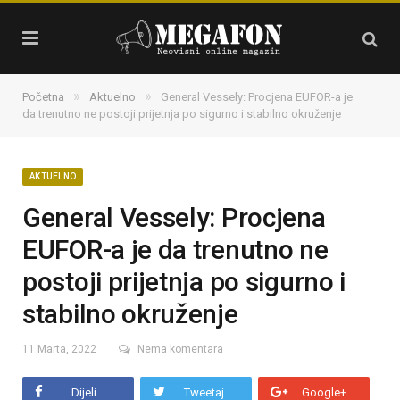
»
»
Početna
Aktuelno
General Vessely: Procjena EUFOR-a je
da trenutno ne postoji prijetnja po sigurno i stabilno okruženje
AKTUELNO
General Vessely: Procjena
EUFOR-a je da trenutno ne
postoji prijetnja po sigurno i
stabilno okruženje
11 Marta, 2022
Nema komentara
Dijeli
Tweetaj
Google+