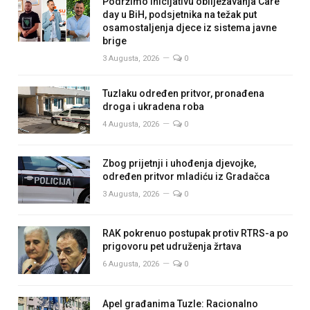
Podržimo inicijativu obilježavanja Care
day u BiH, podsjetnika na težak put
osamostaljenja djece iz sistema javne
brige
3 Augusta, 2026
0
Tuzlaku određen pritvor, pronađena
droga i ukradena roba
4 Augusta, 2026
0
Zbog prijetnji i uhođenja djevojke,
određen pritvor mladiću iz Gradačca
3 Augusta, 2026
0
RAK pokrenuo postupak protiv RTRS-a po
prigovoru pet udruženja žrtava
6 Augusta, 2026
0
Apel građanima Tuzle: Racionalno