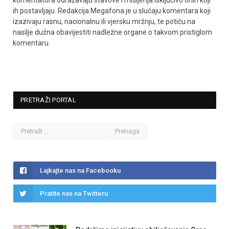
komentatora odražavaju stavove i mišljenja isključivo onih koji
ih postavljaju. Redakcija Megafona je u slučaju komentara koji
izazivaju rasnu, nacionalnu ili vjersku mržnju, te potiču na
nasilje dužna obavijestiti nadležne organe o takvom pristiglom
komentaru.
PRETRAŽI PORTAL
Lajkajte nas na Facebooku
Pratite nas na Twitteru