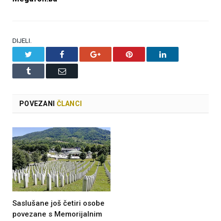
DIJELI.
Twitter
Facebook
Google+
Pinterest
LinkedIn
Tumblr
Email
POVEZANI
ČLANCI
Saslušane još četiri osobe
povezane s Memorijalnim