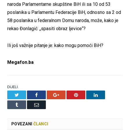
naroda Parlamentarne skupštine BiH ili sa 10 od 53
poslanika u Parlamentu Federacije BiH, odnosno sa 2 od
58 poslanika u federalnom Domu naroda, može, kako je
rekao Đonlagić: „spasiti obraz ljevice“?
Ili još važnije pitanje je: kako mogu pomoći BiH?
Megafon.ba
DIJELI.
Twitter
Facebook
Google+
Pinterest
LinkedIn
Tumblr
Email
POVEZANI
ČLANCI