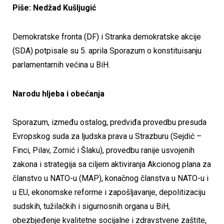
Piše: Nedžad Kušljugić
Demokratske fronta (DF) i Stranka demokratske akcije
(SDA) potpisale su 5. aprila Sporazum o konstituisanju
parlamentarnih većina u BiH.
Narodu hljeba i obećanja
Sporazum, između ostalog, predviđa provedbu presuda
Evropskog suda za ljudska prava u Strazburu (Sejdić –
Finci, Pilav, Zornić i Šlaku), provedbu ranije usvojenih
zakona i strategija sa ciljem aktiviranja Akcionog plana za
članstvo u NATO-u (MAP), konačnog članstva u NATO-u i
u EU, ekonomske reforme i zapošljavanje, depolitizaciju
sudskih, tužilačkih i sigurnosnih organa u BiH,
obezbjeđenje kvalitetne socijalne i zdravstvene zaštite,