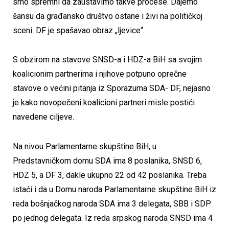
smo spremni da zaustavimo takve procese. Dajemo
šansu da građansko društvo ostane i živi na političkoj
sceni. DF je spašavao obraz „ljevice“.
S obzirom na stavove SNSD-a i HDZ-a BiH sa svojim
koalicionim partnerima i njihove potpuno oprečne
stavove o većini pitanja iz Sporazuma SDA- DF, nejasno
je kako novopečeni koalicioni partneri misle postići
navedene ciljeve.
Na nivou Parlamentarne skupštine BiH, u
Predstavničkom domu SDA ima 8 poslanika, SNSD 6,
HDZ 5, a DF 3, dakle ukupno 22 od 42 poslanika. Treba
istaći i da u Domu naroda Parlamentarne skupštine BiH iz
reda bošnjačkog naroda SDA ima 3 delegata, SBB i SDP
po jednog delegata. Iz reda srpskog naroda SNSD ima 4