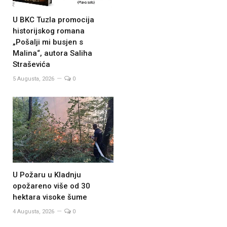
U BKC Tuzla promocija
historijskog romana
„Pošalji mi busjen s
Malina“, autora Saliha
Straševića
5 Augusta, 2026
0
U Požaru u Kladnju
opožareno više od 30
hektara visoke šume
4 Augusta, 2026
0