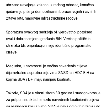
ubrzano usvajanje zakona iz radnog odnosa, konačno
rješavanje pitanja demobilisanih boraca, vojnih i civilnih
žrtava rata, masovne infrastrukturne radove.
Sporazum ovakvog sadržaja bi, vjerovatno, potpisao
svaki dobronamjerni građanin BiH. Većina političkih
stranaka bh. orijentacije imaju identične programske
ciljeve.
Međutim, u stvarnosti je većina navedenih ciljeva
dijametralno suprotna ciljevima SNSD-a i HDZ BiH sa
kojima SDA i DF imaju namjeru koalirati.
Takođe, SDA je u vlasti skoro 30 godina i suodgovorna je
za potpuni nesklad između navedenih koalicionih ciljeva
sa realnošću koju živimo. SDA je neka od ovih pitanja i do