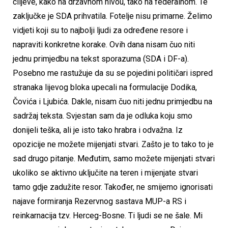
ciljeve, kako na državnom nivou, tako na federalnom. Te
zaključke je SDA prihvatila. Fotelje nisu primarne. Želimo
vidjeti koji su to najbolji ljudi za određene resore i
napraviti konkretne korake. Ovih dana nisam čuo niti
jednu primjedbu na tekst sporazuma (SDA i DF-a).
Posebno me rastužuje da su se pojedini političari ispred
stranaka lijevog bloka upecali na formulacije Dodika,
Čovića i Ljubića. Dakle, nisam čuo niti jednu primjedbu na
sadržaj teksta. Svjestan sam da je odluka koju smo
donijeli teška, ali je isto tako hrabra i odvažna. Iz
opozicije ne možete mijenjati stvari. Zašto je to tako to je
sad drugo pitanje. Međutim, samo možete mijenjati stvari
ukoliko se aktivno uključite na teren i mijenjate stvari
tamo gdje zadužite resor. Također, ne smijemo ignorisati
najave formiranja Rezervnog sastava MUP-a RS i
reinkarnacija tzv. Herceg-Bosne. Ti ljudi se ne šale. Mi