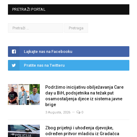
PRETRAŽI PORTAL
Lajkajte nas na Facebooku
Pratite nas na Twitteru
Podržimo inicijativu obilježavanja Care
day u BiH, podsjetnika na težak put
osamostaljenja djece iz sistema javne
brige
3 Augusta, 2026
0
Zbog prijetnji i uhođenja djevojke,
određen pritvor mladiću iz Gradačca