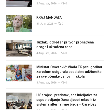
3 Augusta, 2026
0
KRAJ MANDATA
31 Jula, 2026
0
Tuzlaku određen pritvor, pronađena
droga i ukradena roba
4 Augusta, 2026
0
Ministar Omerović: Vlada TK petu godinu
zaredom osigurala besplatne udžbenike
za sve učenike osnovnih škola
3 Augusta, 2026
0
U Sarajevu predstavljena inicijativa za
uspostavljanje Dana djece i mladih iz
sistema alternativne brige – Care Day