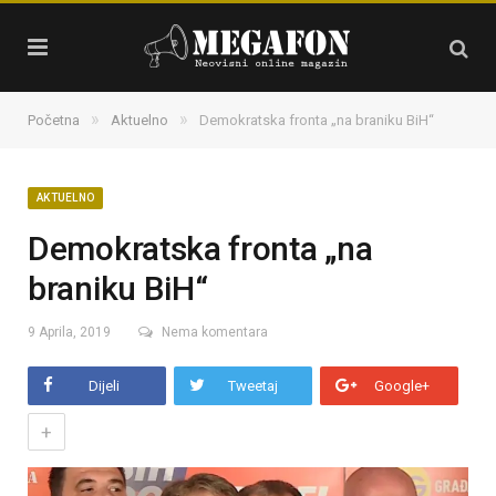
»
»
Početna
Aktuelno
Demokratska fronta „na braniku BiH“
AKTUELNO
Demokratska fronta „na
braniku BiH“
9 Aprila, 2019
Nema komentara
Dijeli
Tweetaj
Google+
+