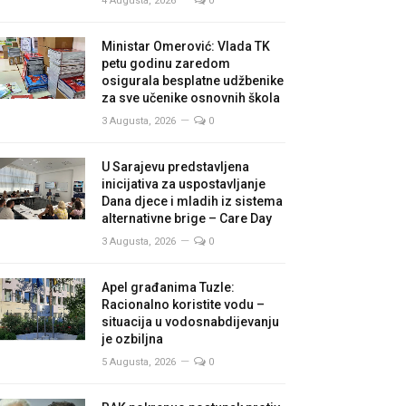
4 Augusta, 2026
0
Ministar Omerović: Vlada TK
petu godinu zaredom
osigurala besplatne udžbenike
za sve učenike osnovnih škola
3 Augusta, 2026
0
U Sarajevu predstavljena
inicijativa za uspostavljanje
Dana djece i mladih iz sistema
alternativne brige – Care Day
3 Augusta, 2026
0
Apel građanima Tuzle:
Racionalno koristite vodu –
situacija u vodosnabdijevanju
je ozbiljna
5 Augusta, 2026
0