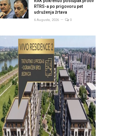
RAK pokrenuo postupak protiv
RTRS-a po prigovoru pet
udruženja žrtava
6 Augusta, 2026
0