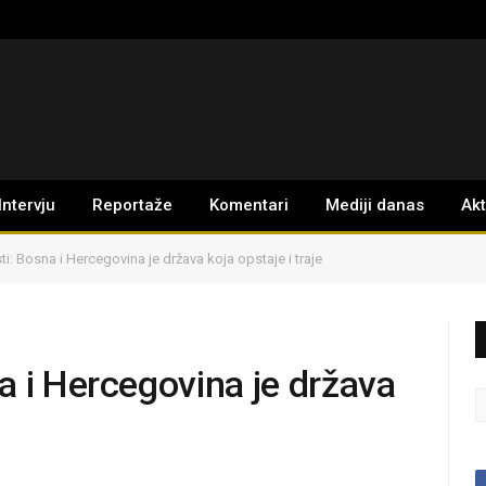
Intervju
Reportaže
Komentari
Mediji danas
Ak
i: Bosna i Hercegovina je država koja opstaje i traje
a i Hercegovina je država