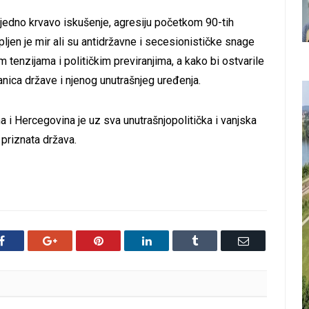
 jedno krvavo iskušenje, agresiju početkom 90-tih
ljen je mir ali su antidržavne i secesionističke snage
m tenzijama i političkim previranjima, a kako bi ostvarile
ranica države i njenog unutrašnjeg uređenja.
a i Hercegovina je uz sva unutrašnjopolitička i vanjska
priznata država.
Facebook
Google+
Pinterest
LinkedIn
Tumblr
Email