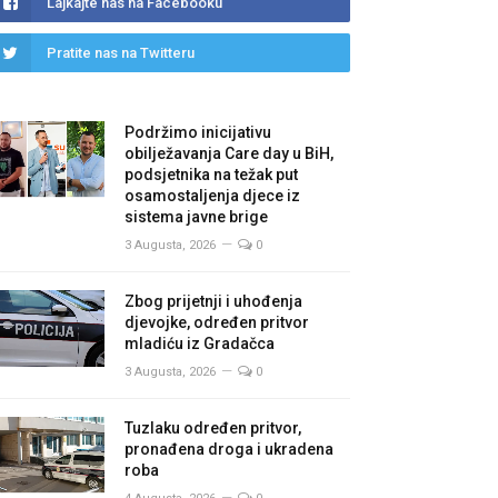
Lajkajte nas na Facebooku
Pratite nas na Twitteru
Podržimo inicijativu
obilježavanja Care day u BiH,
podsjetnika na težak put
osamostaljenja djece iz
sistema javne brige
3 Augusta, 2026
0
Zbog prijetnji i uhođenja
djevojke, određen pritvor
mladiću iz Gradačca
3 Augusta, 2026
0
Tuzlaku određen pritvor,
pronađena droga i ukradena
roba