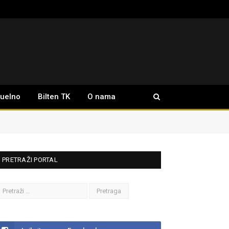
tuelno
Bilten TK
O nama
PRETRAŽI PORTAL