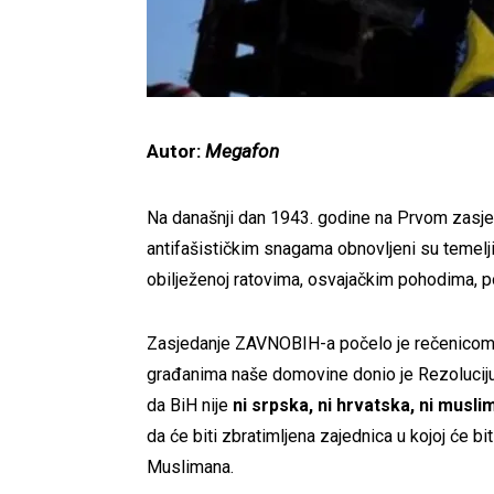
Autor:
Megafon
Na današnji dan 1943. godine na Prvom zasje
antifašističkim snagama obnovljeni su temelji
obilježenoj ratovima, osvajačkim pohodima, poku
Zasjedanje ZAVNOBIH-a počelo je rečenico
građanima naše domovine donio je Rezoluciju
da BiH nije
ni srpska, ni hrvatska, ni musl
da će biti zbratimljena zajednica u kojoj će b
Muslimana.