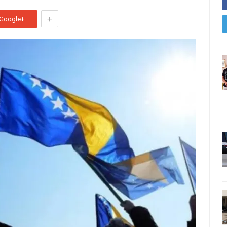
+
Google+