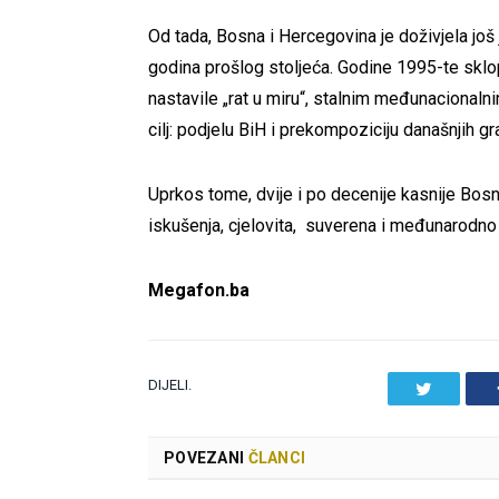
Od tada, Bosna i Hercegovina je doživjela još
godina prošlog stoljeća. Godine 1995-te sklop
nastavile „rat u miru“, stalnim međunacionalni
cilj: podjelu BiH i prekompoziciju današnjih g
Uprkos tome, dvije i po decenije kasnije Bosn
iskušenja, cjelovita, suverena i međunarodno 
Megafon.ba
DIJELI.
Twitter
POVEZANI
ČLANCI