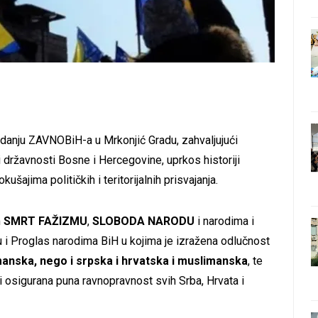
danju ZAVNOBiH-a u Mrkonjić Gradu, zahvaljujući
 državnosti Bosne i Hercegovine, uprkos historiji
šajima političkih i teritorijalnih prisvajanja.
m
SMRT FAŽIZMU
,
SLOBODA NARODU
i narodima i
 i Proglas narodima BiH u kojima je izražena odlučnost
imanska, nego i srpska i hrvatska i muslimanska
, te
iti osigurana puna ravnopravnost svih Srba, Hrvata i