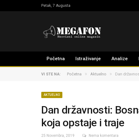
Petak, 7 Augusta
Početna
Istraživanje
Analize
»
»
Početna
Aktuelno
Dan državnost
VI STE NA:
AKTUELNO
Dan državnosti: Bosn
koja opstaje i traje
25 Novembra, 2019
Nema komentara