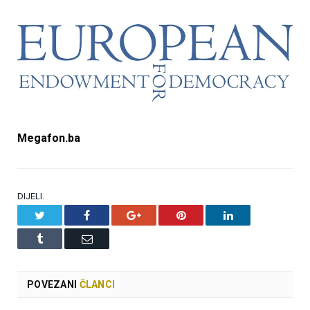
Megafon.ba
DIJELI.
Twitter
Facebook
Google+
Pinterest
LinkedIn
Tumblr
Email
POVEZANI
ČLANCI