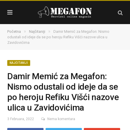
»
»
Početna
Najčitaniji
Damir Memić za Megafon: Nismo
odustali od ideje da se po heroju Refiku Višći nazove ulica u
Zavidovićima
NAJČITANIJI
Damir Memić za Megafon:
Nismo odustali od ideje da se
po heroju Refiku Višći nazove
ulica u Zavidovićima
3 Februara, 2022
Nema komentara