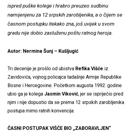
ispred puške kolege i hrabro preuzeo sudbinu
namijenjenu za 12 srpskih zarobljenika, a o čijem se
časnom postupku itekako zna, još uvijek u svom
gradu nije dobio zasluženu poštu ratnog heroja.
Autor: Nermina Šunj – Kušljugić
Tri decenije je prošlo od ubistva
Refika Višće
iz
Zavidovića, vojnog policajca tadašnje Armije Republike
Bosne i Hercegovine. Početkom augusta 1992. godine
ubio ga je kolega
Jasmin Viković
, jer se ispriječio pred
njim i nije dopustio da se prema 12 srpskih zarobljenika
postupa mimo ratnih konvencija.
ČASNI POSTUPAK VIŠĆE BIO „ZABORAVLJEN“