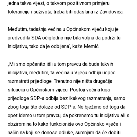
jedna takva vijest, o takvom pozitivnom primjeru
tolerancije i suživota, treba biti odaslana iz Zavidovića.
Međutim, tadašnja većina u Općinskom vijeću koju je
predvodila SDA očigledno nije bila voljna da podrži tu
inicijativu, tako da je odbijena“, kaže Memić.
„Mi smo općenito išli u tom pravcu da bude takvih
inicijativa, međutim, ta većina u Vijeću odbija uopće
razmatrati prijedloge. Trenutno nije ništa drugačija
situacija u Općinskom vijeću. Postoji većina koja
prijedloge SDP-a odbija bez ikakvog razmatranja, samo
zbog toga što dolaze od SDP-a. Ne bježimo od toga da
opet idemo u tom pravcu, da pokrenemo tu inicijativu ali s
obzirom na to kako funkcioniše ovo Općinsko vijeće i
način na koji se donose odluke, sumnjam da će dobiti