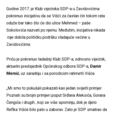
Godine 2017. je Klub vijećnika SDP-a u Zavidovićima
pokrenuo inicijativu da se Višći za častan čin tokom rata
oduže bar tako što će dio ulice Mehmed – paše
Sokolovića nazvati po njemu. Međutim, inicijativa nikada
nije dobila političku podršku vladajuće većine u
Zavidovićima.
Priču je pokrenuo tadašnji Klub SDP-a, odnosno vijećnik,
aktuelni predsjednik Općinskog odbora SDP-a,
Damir
Memić
, uz saradnju i sa porodicom rahmetli Višće.
„Mi smo to pokušali pokazati kao jedan svijetli primjer.
Poznati su brojni primjeri poput Srđana Aleksića, Gorana
Čengića i drugih , koji se više spominju, dok je djelo
Refika Višće bilo palo u zaborav. Zato je SDP smatrao da