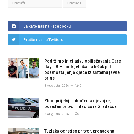
Lajkajte nas na Facebooku
Pratite nas na Twitteru
Podržimo inicijativu obilježavanja Care
day u BiH, podsjetnika na težak put
osamostaljenja djece iz sistema javne
brige
3 Augusta, 2026
0
Zbog prijetnji i uhođenja djevojke,
određen pritvor mladiću iz Gradačca
3 Augusta, 2026
0
Tuzlaku određen pritvor, pronađena