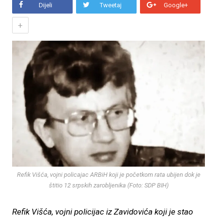
Dijeli
Tweetaj
Google+
+
Refik Višća, vojni policajac ARBiH koji je početkom rata ubijen dok je
štitio 12 srpskih zarobljenika (Foto: SDP BIH)
Refik Višća, vojni policijac iz Zavidovića koji je stao