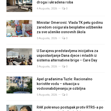
droga i ukradena roba
4 Augusta, 2026
0
Ministar Omerović: Vlada TK petu godinu
zaredom osigurala besplatne udžbenike
za sve učenike osnovnih škola
3 Augusta, 2026
0
U Sarajevu predstavljena inicijativa za
uspostavljanje Dana djece i mladih iz
sistema alternativne brige – Care Day
3 Augusta, 2026
0
Apel građanima Tuzle: Racionalno
koristite vodu – situacija u
vodosnabdijevanju je ozbiljna
5 Augusta, 2026
0
RAK pokrenuo postupak protiv RTRS-a po