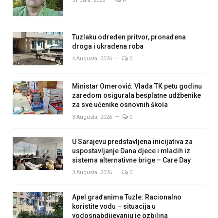
31 Jula, 2026
0
Tuzlaku određen pritvor, pronađena
droga i ukradena roba
4 Augusta, 2026
0
Ministar Omerović: Vlada TK petu godinu
zaredom osigurala besplatne udžbenike
za sve učenike osnovnih škola
3 Augusta, 2026
0
U Sarajevu predstavljena inicijativa za
uspostavljanje Dana djece i mladih iz
sistema alternativne brige – Care Day
3 Augusta, 2026
0
Apel građanima Tuzle: Racionalno
koristite vodu – situacija u
vodosnabdijevanju je ozbiljna