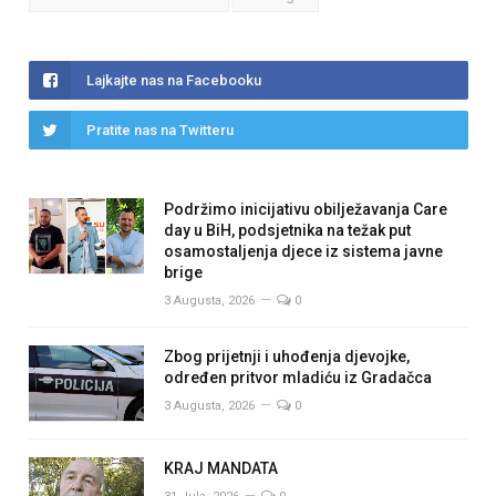
Lajkajte nas na Facebooku
Pratite nas na Twitteru
Podržimo inicijativu obilježavanja Care
day u BiH, podsjetnika na težak put
osamostaljenja djece iz sistema javne
brige
3 Augusta, 2026
0
Zbog prijetnji i uhođenja djevojke,
određen pritvor mladiću iz Gradačca
3 Augusta, 2026
0
KRAJ MANDATA