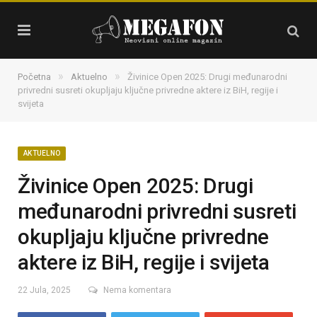
»
»
Početna
Aktuelno
Živinice Open 2025: Drugi međunarodni
privredni susreti okupljaju ključne privredne aktere iz BiH, regije i
svijeta
AKTUELNO
Živinice Open 2025: Drugi
međunarodni privredni susreti
okupljaju ključne privredne
aktere iz BiH, regije i svijeta
22 Jula, 2025
Nema komentara