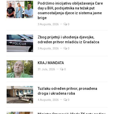
Podržimo inicijativu obilježavanja Care
day u BiH, podsjetnika na težak put
osamostaljenja djece iz sistema javne
brige
3 Augusta, 2026
0
Zbog prijetnji i uhođenja djevojke,
određen pritvor mladiću iz Gradačca
3 Augusta, 2026
0
KRAJ MANDATA
31 Jula, 2026
0
Tuzlaku određen pritvor, pronađena
droga i ukradena roba
4 Augusta, 2026
0