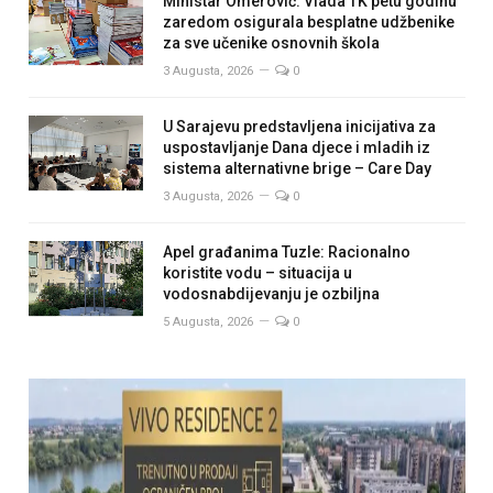
Ministar Omerović: Vlada TK petu godinu
zaredom osigurala besplatne udžbenike
za sve učenike osnovnih škola
3 Augusta, 2026
0
U Sarajevu predstavljena inicijativa za
uspostavljanje Dana djece i mladih iz
sistema alternativne brige – Care Day
3 Augusta, 2026
0
Apel građanima Tuzle: Racionalno
koristite vodu – situacija u
vodosnabdijevanju je ozbiljna
5 Augusta, 2026
0