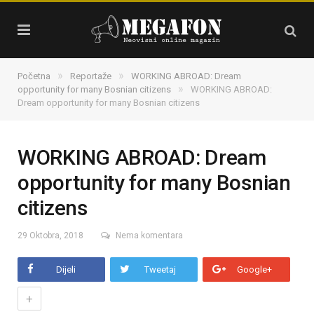
»
»
Početna
Reportaže
WORKING ABROAD: Dream
»
opportunity for many Bosnian citizens
WORKING ABROAD:
Dream opportunity for many Bosnian citizens
WORKING ABROAD: Dream
opportunity for many Bosnian
citizens
29 Oktobra, 2018
Nema komentara
Dijeli
Tweetaj
Google+
+