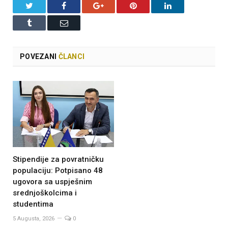
Twitter
Facebook
Google+
Pinterest
LinkedIn
Tumblr
Email
POVEZANI
ČLANCI
Stipendije za povratničku
populaciju: Potpisano 48
ugovora sa uspješnim
srednjoškolcima i
studentima
5 Augusta, 2026
0