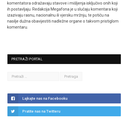
komentatora odražavaju stavove i mišljenja isključivo onih koji
ih postavljaju. Redakcija Megafona je u slučaju komentara koji
izazivaju rasnu, nacionalnu ili vjersku mržnju, te potiču na
nasilje dužna obavijestiti nadležne organe o takvom pristiglom
komentaru.
PRETRAŽI PORTAL
Lajkajte nas na Facebooku
Pratite nas na Twitteru