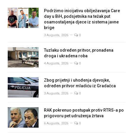
Podržimo inicijativu obilježavanja Care
day u BiH, podsjetnika na težak put
osamostaljenja djece iz sistema javne
brige
3 Augusta, 2026
0
Tuzlaku određen pritvor, pronađena
droga i ukradena roba
4 Augusta, 2026
0
Zbog prijetnji i uhođenja djevojke,
određen pritvor mladiću iz Gradačca
3 Augusta, 2026
0
RAK pokrenuo postupak protiv RTRS-a po
prigovoru pet udruženja žrtava
6 Augusta, 2026
0