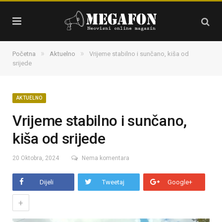
»
»
Početna
Aktuelno
Vrijeme stabilno i sunčano, kiša od
srijede
AKTUELNO
Vrijeme stabilno i sunčano,
kiša od srijede
20 Oktobra, 2024
Nema komentara
Dijeli
Tweetaj
Google+
+