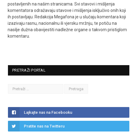
postavljenih na našim stranicama. Svi stavovi i mišljenja
komentatora odražavaju stavove i mišljenja isključivo onih koji
ih postavljaju. Redakcija Megafona je u slučaju komentara koji
izazivaju rasnu, nacionalnu ili vjersku mržnju, te potiču na
nasilje dužna obavijestiti nadležne organe o takvom pristiglom
komentaru.
PRETRAŽI PORTAL
Lajkajte nas na Facebooku
Pratite nas na Twitteru