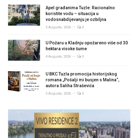
Apel građanima Tuzle: Racionalno
koristite vodu – situacija u
vodosnabdijevanju je ozbiljna
5 Augusta, 2026
0
U Požaru u Kladnju opožareno više od 30
hektara visoke šume
4 Augusta, 2026
0
U BKC Tuzla promocija historijskog
romana „Pošalji mi busjen s Malina“,
autora Saliha Straševića
5 Augusta, 2026
0