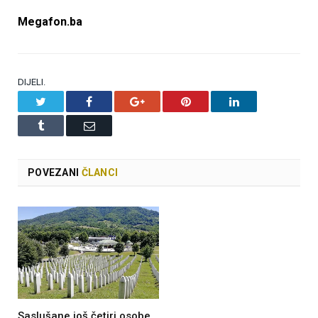
Megafon.ba
DIJELI.
Twitter
Facebook
Google+
Pinterest
LinkedIn
Tumblr
Email
POVEZANI
ČLANCI
Saslušane još četiri osobe