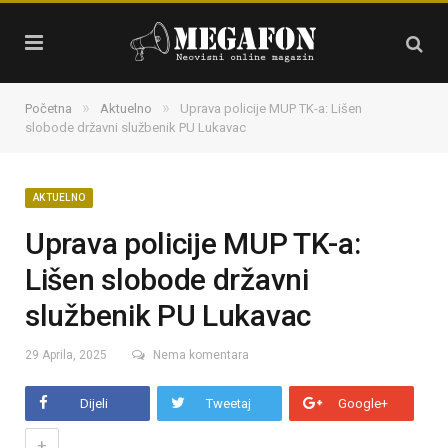
»
»
Početna
Aktuelno
Uprava policije MUP TK-a: Lišen
slobode državni službenik PU Lukavac
AKTUELNO
Uprava policije MUP TK-a:
Lišen slobode državni
službenik PU Lukavac
29 Aprila, 2025
Nema komentara
Dijeli
Tweetaj
Google+
+