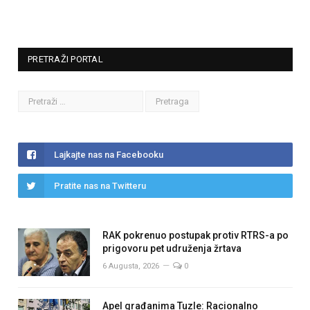
PRETRAŽI PORTAL
Lajkajte nas na Facebooku
Pratite nas na Twitteru
RAK pokrenuo postupak protiv RTRS-a po
prigovoru pet udruženja žrtava
6 Augusta, 2026
0
Apel građanima Tuzle: Racionalno