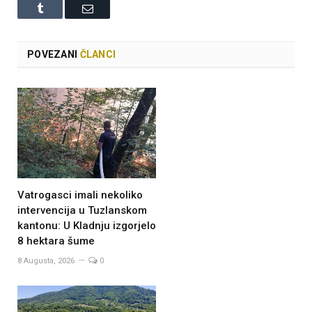
Tumblr
Email
POVEZANI
ČLANCI
Vatrogasci imali nekoliko
intervencija u Tuzlanskom
kantonu: U Kladnju izgorjelo
8 hektara šume
8 Augusta, 2026
0