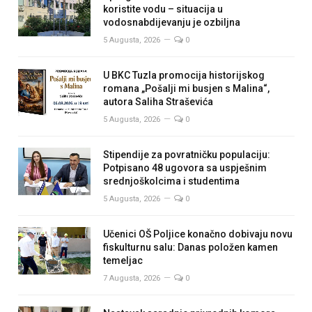
koristite vodu – situacija u
vodosnabdijevanju je ozbiljna
5 Augusta, 2026
0
U BKC Tuzla promocija historijskog
romana „Pošalji mi busjen s Malina“,
autora Saliha Straševića
5 Augusta, 2026
0
Stipendije za povratničku populaciju:
Potpisano 48 ugovora sa uspješnim
srednjoškolcima i studentima
5 Augusta, 2026
0
Učenici OŠ Poljice konačno dobivaju novu
fiskulturnu salu: Danas položen kamen
temeljac
7 Augusta, 2026
0