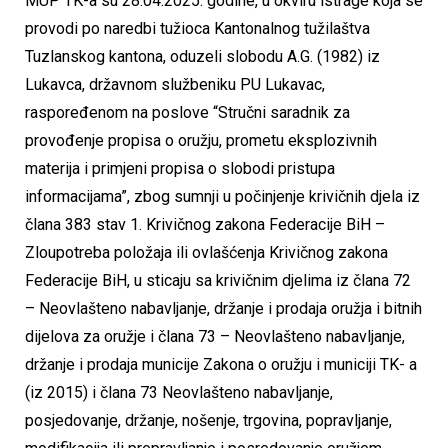
MUP TK-a su 28.04.2025. godine, u okviru istrage koja se
provodi po naredbi tužioca Kantonalnog tužilaštva
Tuzlanskog kantona, oduzeli slobodu A.G. (1982) iz
Lukavca, državnom službeniku PU Lukavac,
raspoređenom na poslove “Stručni saradnik za
provođenje propisa o oružju, prometu eksplozivnih
materija i primjeni propisa o slobodi pristupa
informacijama”, zbog sumnji u počinjenje krivičnih djela iz
člana 383 stav 1. Krivičnog zakona Federacije BiH –
Zloupotreba položaja ili ovlašćenja Krivičnog zakona
Federacije BiH, u sticaju sa krivičnim djelima iz člana 72
– Neovlašteno nabavljanje, držanje i prodaja oružja i bitnih
dijelova za oružje i člana 73 – Neovlašteno nabavljanje,
držanje i prodaja municije Zakona o oružju i municiji TK- a
(iz 2015) i člana 73 Neovlašteno nabavljanje,
posjedovanje, držanje, nošenje, trgovina, popravljanje,