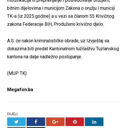
modifikacija ili prepravljanje i posredovanje oružjem,
bitnim dijelovima i municijom Zakona o oružju i municiji
TK-a (iz 2025.godine) a u vezi sa članom 55 Krivičnog
zakona Federacije BiH, Produženo krivično djelo.
A.G. će nakon kriminalističke obrade, uz Izvještaj sa
dokazima biti predat Kantonalnom tužilaštvu Tuzlanskog
kantona na dalje nadležno postupanje.
(MUP TK)
Megafon.ba
DIJELI.
Twitter
Facebook
Google+
Pinterest
LinkedIn