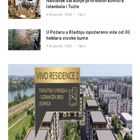
Nastavak saradnje privrednih komora
Istanbula i Tuzle
6 Augusta, 2026
0
U Požaru u Kladnju opožareno više od 30
hektara visoke šume
4 Augusta, 2026
0