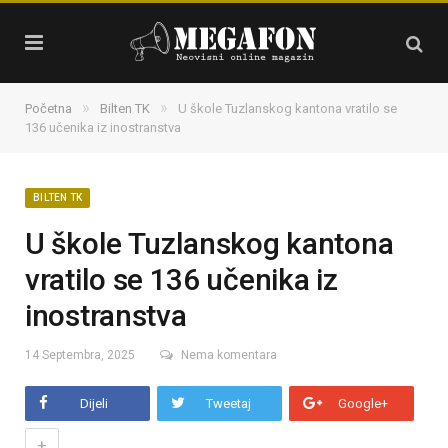
»
»
Početna
Bilten TK
U škole Tuzlanskog kantona vratilo se
136 učenika iz inostranstva
BILTEN TK
U škole Tuzlanskog kantona
vratilo se 136 učenika iz
inostranstva
14 Septembra, 2025
Nema komentara
Dijeli
Tweetaj
Google+
+