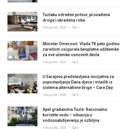
Tuzlaku određen pritvor, pronađena
droga i ukradena roba
4 Augusta, 2026
0
Ministar Omerović: Vlada TK petu godinu
zaredom osigurala besplatne udžbenike
za sve učenike osnovnih škola
3 Augusta, 2026
0
U Sarajevu predstavljena inicijativa za
uspostavljanje Dana djece i mladih iz
sistema alternativne brige – Care Day
3 Augusta, 2026
0
Apel građanima Tuzle: Racionalno
koristite vodu – situacija u
vodosnabdijevanju je ozbiljna
5 Augusta, 2026
0