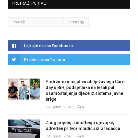
PRETRAŽI PORTAL
Lajkajte nas na Facebooku
Pratite nas na Twitteru
Podržimo inicijativu obilježavanja Care
day u BiH, podsjetnika na težak put
osamostaljenja djece iz sistema javne
brige
3 Augusta, 2026
0
Zbog prijetnji i uhođenja djevojke,
određen pritvor mladiću iz Gradačca
3 Augusta, 2026
0