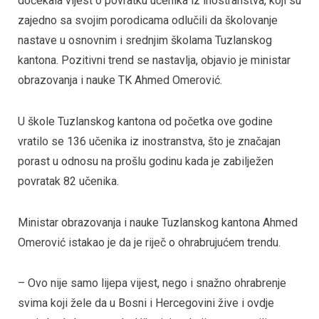
dočekala vijest o povratku učenika iz inostranstva, koji su
zajedno sa svojim porodicama odlučili da školovanje
nastave u osnovnim i srednjim školama Tuzlanskog
kantona. Pozitivni trend se nastavlja, objavio je ministar
obrazovanja i nauke TK Ahmed Omerović.
U škole Tuzlanskog kantona od početka ove godine
vratilo se 136 učenika iz inostranstva, što je značajan
porast u odnosu na prošlu godinu kada je zabilježen
povratak 82 učenika.
Ministar obrazovanja i nauke Tuzlanskog kantona Ahmed
Omerović istakao je da je riječ o ohrabrujućem trendu.
– Ovo nije samo lijepa vijest, nego i snažno ohrabrenje
svima koji žele da u Bosni i Hercegovini žive i ovdje