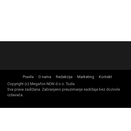
Pravila
O nama
Redakcija
Marketing
Kontakt
Copyright (c) Megafon NDN d.o.o. Tuzla
Sva prava zadržana. Zabranjeno preuzimanje sadržaja bez dozvole
izdavača.