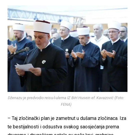
Dženazu je predvodio reisu-l-ulema IZ BiH Husein ef. Kavazović (Foto:
FENA)
– Taj zločinački plan je zametnut u dušama zločinaca. Iza
te bestijalnosti i odsustva svakog saosjećanja prema