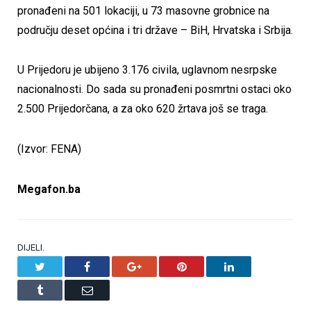
pronađeni na 501 lokaciji, u 73 masovne grobnice na
području deset općina i tri države – BiH, Hrvatska i Srbija.
U Prijedoru je ubijeno 3.176 civila, uglavnom nesrpske
nacionalnosti. Do sada su pronađeni posmrtni ostaci oko
2.500 Prijedorčana, a za oko 620 žrtava još se traga.
(Izvor: FENA)
Megafon.ba
DIJELI.
Twitter
Facebook
Google+
Pinterest
LinkedIn
Tumblr
Email