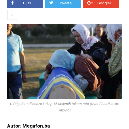
Dijeli
Tweetaj
Google+
+
U Prijedoru dženaza i ukop 16 ubijenih tokom rata (Izvor:Fena/Hazim
Aljović)
Autor: Megafon.ba