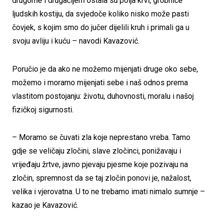
drugome i drugačijem ostala su polja krvi, grobnice
ljudskih kostiju, da svjedoče koliko nisko može pasti
čovjek, s kojim smo do jučer dijelili kruh i primali ga u
svoju avliju i kuću – navodi Kavazović.
Poručio je da ako ne možemo mijenjati druge oko sebe,
možemo i moramo mijenjati sebe i naš odnos prema
vlastitom postojanju: životu, duhovnosti, moralu i našoj
fizičkoj sigurnosti.
– Moramo se čuvati zla koje neprestano vreba. Tamo
gdje se veličaju zločini, slave zločinci, ponižavaju i
vrijeđaju žrtve, javno pjevaju pjesme koje pozivaju na
zločin, spremnost da se taj zločin ponovi je, nažalost,
velika i vjerovatna. U to ne trebamo imati nimalo sumnje –
kazao je Kavazović.