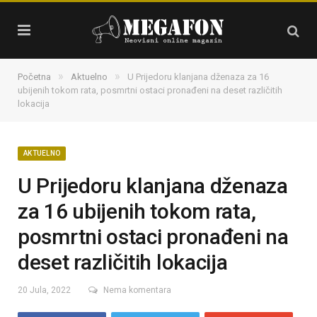
»
»
Početna
Aktuelno
U Prijedoru klanjana dženaza za 16
ubijenih tokom rata, posmrtni ostaci pronađeni na deset različitih
lokacija
AKTUELNO
U Prijedoru klanjana dženaza
za 16 ubijenih tokom rata,
posmrtni ostaci pronađeni na
deset različitih lokacija
20 Jula, 2022
Nema komentara