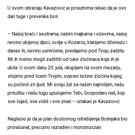
U svom obraćaju Kavazović je prisutnima rekao da je ovo
dan tuge i prevelike boli.
– Našoj braći i sestrama, našim majkama i očevima, našoj
nevino ubijenoj djeci, ovdje u Kozarcu, klanjamo dženazu i
danas ih, nevino usmrćene, predajemo pod Tvoju zaštitu.
Mi ih nismo mogli zaštititi od ruke zločinaca koja ih je
ubila. U ovom danu 20. jula, okupljeni na ovom mezarju,
stojimo pred licem Tvojim, svjesni težine zločina kojeg
su počinili zli ljudi. Mi svoju žal za našim najmilijim, našu
pritužbu i našu tugu upućujemo Tebi, Gospodaru naš, koji
sve čuješ, sve vidiš i sve znaš – istakao je Kavazović.
Naglasio je da je plan doslovnog istrebljenja Bošnjaka bio
proračunat, precizno razrađen i monstruozan.