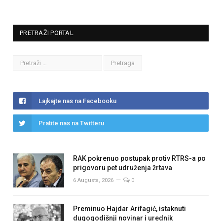
PRETRAŽI PORTAL
Lajkajte nas na Facebooku
Pratite nas na Twitteru
RAK pokrenuo postupak protiv RTRS-a po
prigovoru pet udruženja žrtava
6 Augusta, 2026
0
Preminuo Hajdar Arifagić, istaknuti
dugogodišnji novinar i urednik