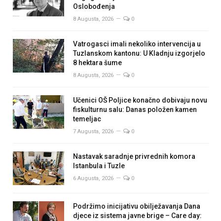
Oslobođenja
8 Augusta, 2026
0
Vatrogasci imali nekoliko intervencija u
Tuzlanskom kantonu: U Kladnju izgorjelo
8 hektara šume
8 Augusta, 2026
0
Učenici OŠ Poljice konačno dobivaju novu
fiskulturnu salu: Danas položen kamen
temeljac
7 Augusta, 2026
0
Nastavak saradnje privrednih komora
Istanbula i Tuzle
6 Augusta, 2026
0
Podržimo inicijativu obilježavanja Dana
djece iz sistema javne brige – Care day: