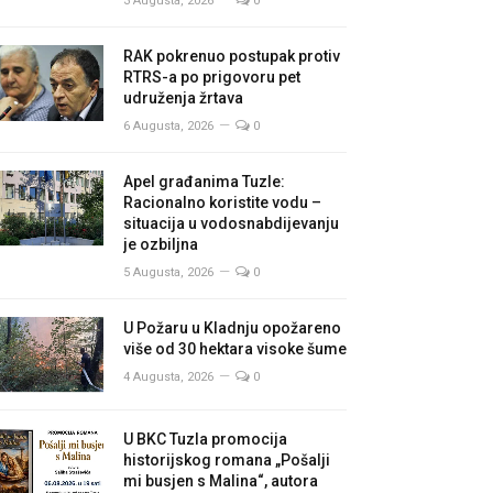
3 Augusta, 2026
0
RAK pokrenuo postupak protiv
RTRS-a po prigovoru pet
udruženja žrtava
6 Augusta, 2026
0
Apel građanima Tuzle:
Racionalno koristite vodu –
situacija u vodosnabdijevanju
je ozbiljna
5 Augusta, 2026
0
U Požaru u Kladnju opožareno
više od 30 hektara visoke šume
4 Augusta, 2026
0
U BKC Tuzla promocija
historijskog romana „Pošalji
mi busjen s Malina“, autora