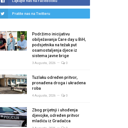
Lajkajte nas na Facebooku
Pratite nas na Twitteru
Podržimo inicijativu
obilježavanja Care day u BiH,
podsjetnika na težak put
osamostaljenja djece iz
sistema javne brige
3 Augusta, 2026
0
Tuzlaku određen pritvor,
pronađena droga i ukradena
roba
4 Augusta, 2026
0
Zbog prijetnji i uhođenja
djevojke, određen pritvor
mladiću iz Gradačca