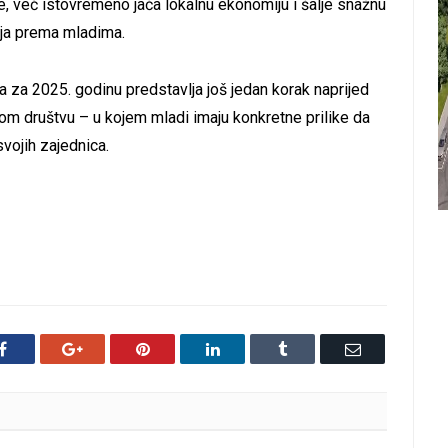
već istovremeno jača lokalnu ekonomiju i šalje snažnu
ija prema mladima.
 za 2025. godinu predstavlja još jedan korak naprijed
m društvu – u kojem mladi imaju konkretne prilike da
svojih zajednica.
Facebook
Google+
Pinterest
LinkedIn
Tumblr
Email