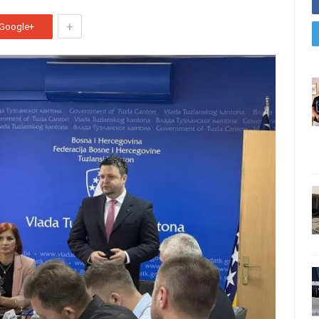
+
Google+