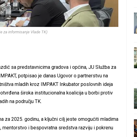
nje za informisanje Vlade TK)
Gazdić sa predstavnicima gradova i općina, JU Služba za
 IMPAKT, potpisao je danas Ugovor o partnerstvu na
tništva mladih kroz IMPAKT Inkubator poslovnih ideja
vrđena široka institucionalna koalicija u borbi protiv
dih na području TK.
 za 2025. godinu, a ključni cilj jeste omogućiti mladima
, mentorstvo i bespovratna sredstva razviju i pokrenu