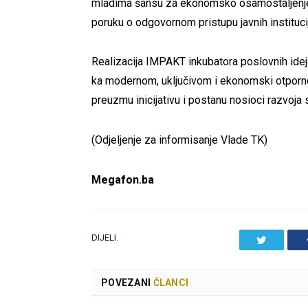
mladima šansu za ekonomsko osamostaljenje, 
poruku o odgovornom pristupu javnih instituc
Realizacija IMPAKT inkubatora poslovnih ideja
ka modernom, uključivom i ekonomski otporno
preuzmu inicijativu i postanu nosioci razvoja 
(Odjeljenje za informisanje Vlade TK)
Megafon.ba
DIJELI.
Twitter
POVEZANI
ČLANCI