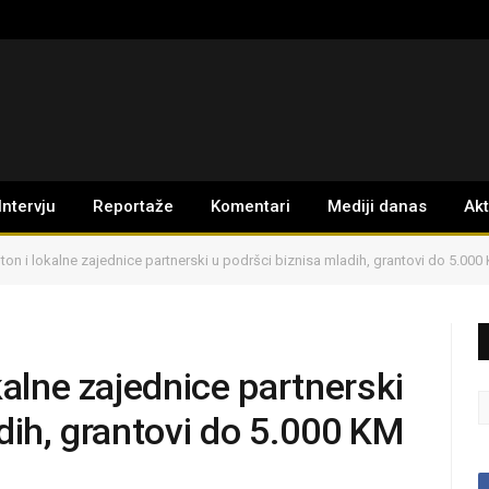
Intervju
Reportaže
Komentari
Mediji danas
Ak
ton i lokalne zajednice partnerski u podršci biznisa mladih, grantovi do 5.000
kalne zajednice partnerski
dih, grantovi do 5.000 KM