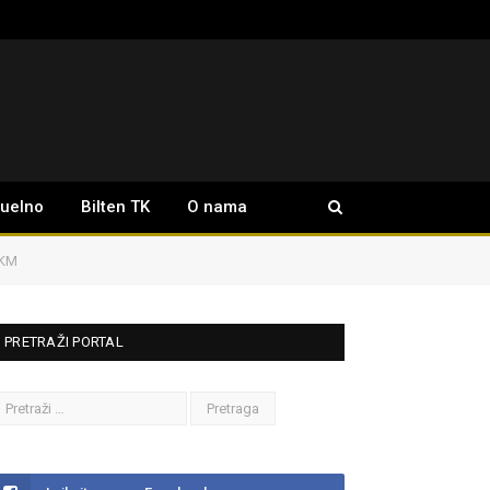
tuelno
Bilten TK
O nama
 KM
PRETRAŽI PORTAL