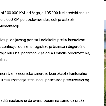
nosi 300.000 KM, od čega je 105.000 KM predviđeno za
o 5.000 KM po poslovnoj ideji, dok je ostatak
lementaciji.
tup: od javnog poziva i selekcije, preko intenzivne
rezentacije, do same registracije biznisa i dugoročne
j ciklus biti podržano više od 40 mladih preduzetnika,
ntona.
erstva i zajedničke sinergije koja okuplja kantonalne
r u cilju izgradnje stabilnog i poticajnog preduzetničkog
azdić, naglasio je da ovaj program ne samo da pruža