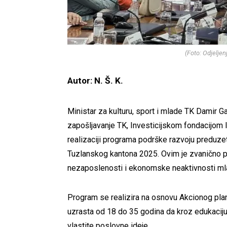
(Foto: Odjelje
Autor: N. Š. K.
Ministar za kulturu, sport i mlade TK Damir 
zapošljavanje TK, Investicijskom fondacijom
realizaciji programa podrške razvoju preduze
Tuzlanskog kantona 2025. Ovim je zvanično pot
nezaposlenosti i ekonomske neaktivnosti mla
Program se realizira na osnovu Akcionog plana
uzrasta od 18 do 35 godina da kroz edukaciju
vlastite poslovne ideje.