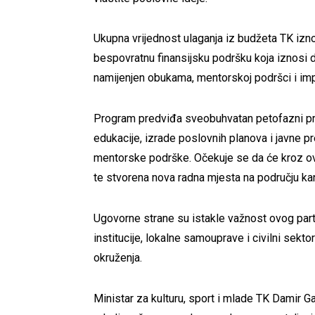
Ukupna vrijednost ulaganja iz budžeta TK iz
bespovratnu finansijsku podršku koja iznosi d
namijenjen obukama, mentorskoj podršci i imp
Program predviđa sveobuhvatan petofazni pris
edukacije, izrade poslovnih planova i javne p
mentorske podrške. Očekuje se da će kroz ova
te stvorena nova radna mjesta na području ka
Ugovorne strane su istakle važnost ovog partn
institucije, lokalne samouprave i civilni sekto
okruženja.
Ministar za kulturu, sport i mlade TK Damir G