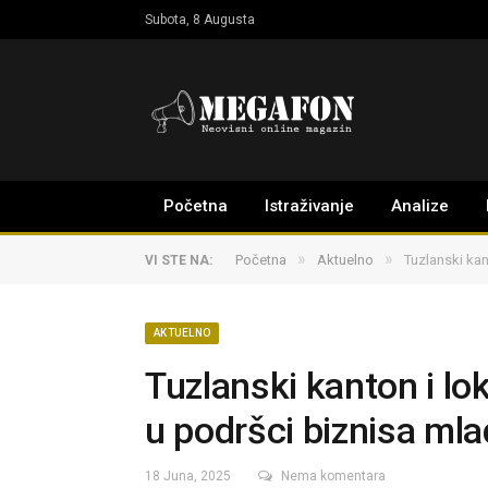
Subota, 8 Augusta
Početna
Istraživanje
Analize
»
»
Početna
Aktuelno
Tuzlanski kan
VI STE NA:
AKTUELNO
Tuzlanski kanton i lo
u podršci biznisa mla
18 Juna, 2025
Nema komentara