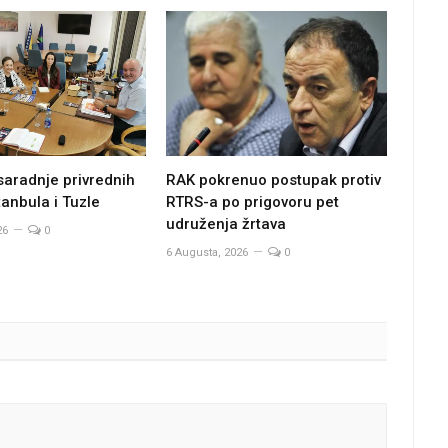
saradnje privrednih
RAK pokrenuo postupak protiv
anbula i Tuzle
RTRS-a po prigovoru pet
udruženja žrtava
26
0
6 Augusta, 2026
0