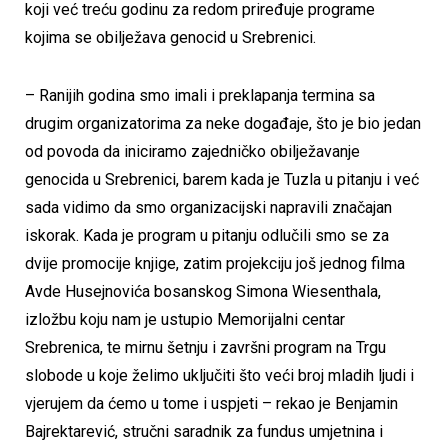
koji već treću godinu za redom priređuje programe
kojima se obilježava genocid u Srebrenici.
– Ranijih godina smo imali i preklapanja termina sa
drugim organizatorima za neke događaje, što je bio jedan
od povoda da iniciramo zajedničko obilježavanje
genocida u Srebrenici, barem kada je Tuzla u pitanju i već
sada vidimo da smo organizacijski napravili značajan
iskorak. Kada je program u pitanju odlučili smo se za
dvije promocije knjige, zatim projekciju još jednog filma
Avde Husejnovića bosanskog Simona Wiesenthala,
izložbu koju nam je ustupio Memorijalni centar
Srebrenica, te mirnu šetnju i završni program na Trgu
slobode u koje želimo uključiti što veći broj mladih ljudi i
vjerujem da ćemo u tome i uspjeti – rekao je Benjamin
Bajrektarević, stručni saradnik za fundus umjetnina i