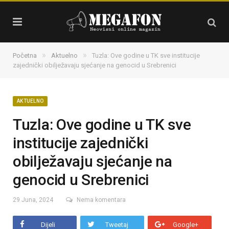
»
»
Početna
Aktuelno
Tuzla: Ove godine u TK sve institucije
zajednički obilježavaju sjećanje na genocid u Srebrenici
AKTUELNO
Tuzla: Ove godine u TK sve
institucije zajednički
obilježavaju sjećanje na
genocid u Srebrenici
29 Juna, 2024
Nema komentara
Dijeli
Tweetaj
Google+