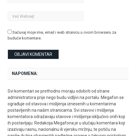
Sačuvaj moje ime, email i web stranicu u ovom browseru za
buduće komentare.
NAPOMENA:
Svi komentari se prethodno moraju odobriti od strane
administratora prije nego budu vidljivi na portalu. Megafon se
ograđuje od stavova i mišljenja iznesenih u komentarima
postavljenih na našim stranicama. Svi stavovi i mišljenja
komentatora odražavaju stavove i mišljenja isključivo onih koji
ih postavljaju. Redakcija Megafona je u slučaju komentara koji
izazivaju rasnu, nacionalnu ili vjersku mržnju, te potiču na
nasilje dužna obavijestiti nadležne organe o takvom pristiglom