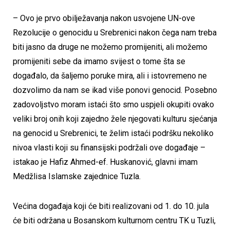
– Ovo je prvo obilježavanja nakon usvojene UN-ove
Rezolucije o genocidu u Srebrenici nakon čega nam treba
biti jasno da druge ne možemo promijeniti, ali možemo
promijeniti sebe da imamo svijest o tome šta se
događalo, da šaljemo poruke mira, ali i istovremeno ne
dozvolimo da nam se ikad više ponovi genocid. Posebno
zadovoljstvo moram istaći što smo uspjeli okupiti ovako
veliki broj onih koji zajedno žele njegovati kulturu sjećanja
na genocid u Srebrenici, te želim istaći podršku nekoliko
nivoa vlasti koji su finansijski podržali ove događaje –
istakao je Hafiz Ahmed-ef. Huskanović, glavni imam
Medžlisa Islamske zajednice Tuzla.
Većina događaja koji će biti realizovani od 1. do 10. jula
će biti održana u Bosanskom kulturnom centru TK u Tuzli,