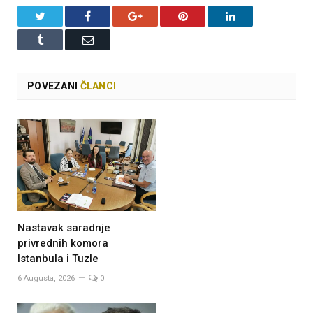
Twitter
Facebook
Google+
Pinterest
LinkedIn
Tumblr
Email
POVEZANI
ČLANCI
Nastavak saradnje
privrednih komora
Istanbula i Tuzle
6 Augusta, 2026
0