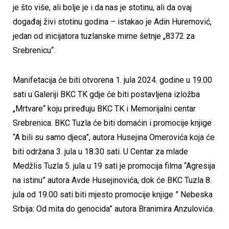
je što više, ali bolje je i da nas je stotinu, ali da ovaj
događaj živi stotinu godina – istakao je Adin Huremović,
jedan od inicijatora tuzlanske mirne šetnje „8372 za
Srebrenicu“.
Manifetacija će biti otvorena 1. jula 2024. godine u 19.00
sati u Galeriji BKC TK gdje će biti postavljena izložba
„Mrtvare“ koju priređuju BKC TK i Memorijalni centar
Srebrenica. BKC Tuzla će biti domaćin i promocije knjige
“A bili su samo djeca”, autora Husejina Omerovića koja će
biti održana 3. jula u 18.30 sati. U Centar za mlade
Medžlis Tuzla 5. jula u 19 sati je promocija filma “Agresija
na istinu” autora Avde Husejinovića, dok će BKC Tuzla 8.
jula od 19.00 sati biti mjesto promocije knjige ” Nebeska
Srbija: Od mita do genocida” autora Branimira Anzulovića.