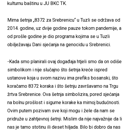
kulturnu baštinu u JU BKC TK.
Mirna šetnja „8372 za Srebrenicu“ u Tuzli se održava od
2014. godine, uz dvije godine pauze tokom pandemije, a
od prošle godine je dio programa kojima se u Tuzli
obilježavaju Dani sjećanja na genocidu u Srebrenici.
-Kada smo planirali ovaj događaja htjeli smo da on odiše
simbolikom i nije slučajno što šetnja kreće ispred
ustanove koja u svom nazivu ima prefiks bosanski, što
koračamo 8372 koraka i što šetnju završavamo na Trgu
žrtva Srebrenice. Ova šetnja simbolizira, pored sjećanja
na bolnu prošlost i sigurne korake ka mirnoj budućnosti.
Ovim putem pozivam sve koji mogu i žele da nam se
pridruže u zahtjevnoj šetnji. Mislim da nije najvažnije da li
nas je tamo stotinu ili deset hiljada. Bilo bi dobro da nas