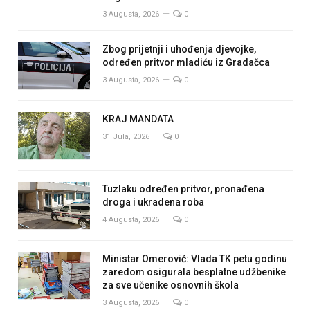
3 Augusta, 2026
0
Zbog prijetnji i uhođenja djevojke,
određen pritvor mladiću iz Gradačca
3 Augusta, 2026
0
KRAJ MANDATA
31 Jula, 2026
0
Tuzlaku određen pritvor, pronađena
droga i ukradena roba
4 Augusta, 2026
0
Ministar Omerović: Vlada TK petu godinu
zaredom osigurala besplatne udžbenike
za sve učenike osnovnih škola
3 Augusta, 2026
0