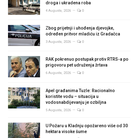
droga i ukradena roba
4 Augusta, 2026
0
Zbog prijetnji i uhođenja djevojke,
određen pritvor mladiću iz Gradačca
3 Augusta, 2026
0
RAK pokrenuo postupak protiv RTRS-a po
prigovoru pet udruženja žrtava
6 Augusta, 2026
0
Apel građanima Tuzle: Racionalno
koristite vodu – situacija u
vodosnabdijevanju je ozbiljna
5 Augusta, 2026
0
U Požaru u Kladnju opožareno više od 30
hektara visoke šume