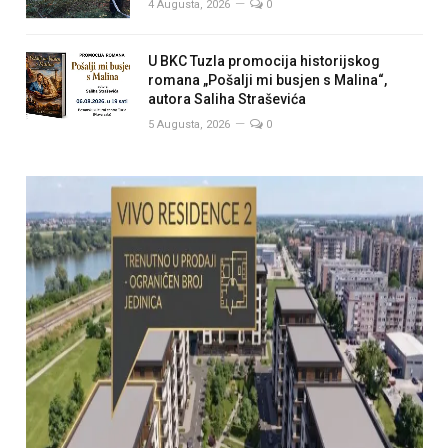
4 Augusta, 2026
0
U BKC Tuzla promocija historijskog
romana „Pošalji mi busjen s Malina“,
autora Saliha Straševića
5 Augusta, 2026
0