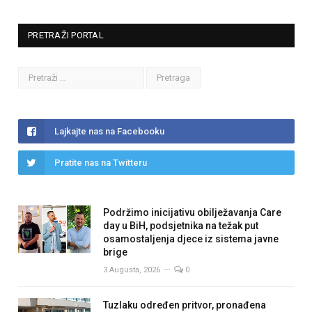
PRETRAŽI PORTAL
Lajkajte nas na Facebooku
Pratite nas na Twitteru
Podržimo inicijativu obilježavanja Care
day u BiH, podsjetnika na težak put
osamostaljenja djece iz sistema javne
brige
3 Augusta, 2026
0
Tuzlaku određen pritvor, pronađena