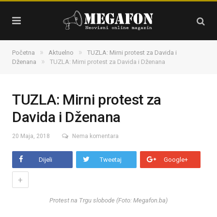
»
»
Početna
Aktuelno
TUZLA: Mirni protest za Davida i
»
Dženana
TUZLA: Mirni protest za Davida i Dženana
TUZLA: Mirni protest za
Davida i Dženana
20 Maja, 2018
Nema komentara
Dijeli
Tweetaj
Google+
+
Protest na Trgu slobode (Foto: Megafon.ba)