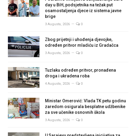
day u BiH, podsjetnika na težak put
osamostaljenja djece iz sistema javne
brige
3 Augusta, 2026
0
Zbog prijetnji i uhođenja djevojke,
određen pritvor mladiću iz Gradačca
3 Augusta, 2026
0
Tuzlaku određen pritvor, pronađena
droga i ukradena roba
4 Augusta, 2026
0
Ministar Omerović: Vlada TK petu godinu
zaredom osigurala besplatne udžbenike
za sve učenike osnovnih škola
3 Augusta, 2026
0
U Sarajevu predstavljena inicijativa za