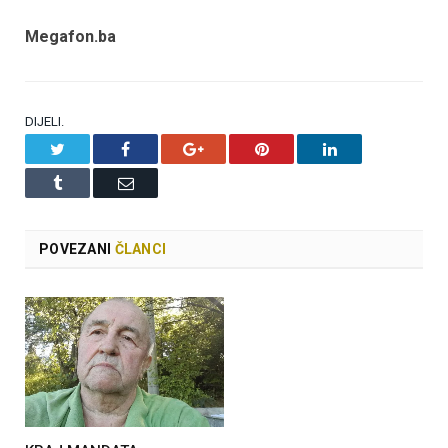
Megafon.ba
DIJELI.
Twitter
Facebook
Google+
Pinterest
LinkedIn
Tumblr
Email
POVEZANI
ČLANCI