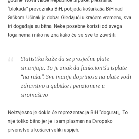
godine: Nova vlade Republike Srpske, prestanak
“blokada” prevoznika BiH, pobjeda košarkaša BiH nad
Grčkom. Učinak je dobar. Gledajući u kraćem vremenu, sva
tri događaja su bitna. Neke posebne koristi od svega
toga nema i niko ne zna kako će se sve to završiti.
Statistika kaže da se prosječne plate
smanjuju. To je znak da funkcionišu isplate
“na ruke”. Sve manje doprinosa na plate vodi
zdravstvo u gubitke i penzionere u
siromaštvo
Neizvjesno je dokle će reprezentacija BiH “dogurati,,. To
nije toliko bitno jer je i sam plasman na Evropsko
prvenstvo u košarci veliki uspjeh.