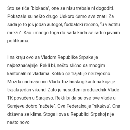
Što se tiče “blokada”, one se nisu trebale ni dogoditi.
Pokazale su nešto drugo. Uskoro ćemo sve znati. Za
sada je to još jedan autogol, fudbalski rečeno, “u vlastitu
mrežu”. Kao i mnogo toga do sada kada se radi o javnim
politikama.
I na kraju ovo sa Vladom Republike Srpske je
najbeznačajnije. Rekli bi, nešto slično sa mnogim
kantonalnim vladama. Koliko će trajati je neizvjesno.
Možda nadmaši onu Vladu Tuzlanskog kantona koja je
trajala jedan vikend. Zato je nesuđeni predsjednik Vlade
TK povučen u Sarajevo. Rekli bi da su ove sve vlade u
Sarajevu dobro “načete”. Ova Federalna je “nikakva”. Ona
državna se klima. Stoga i ova u Republici Srpskoj nije
nešto novo.