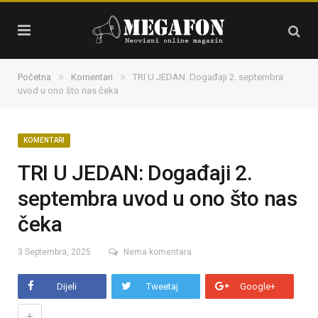
»
»
Početna
Komentari
TRI U JEDAN: Događaji 2. septembra
uvod u ono što nas čeka
KOMENTARI
TRI U JEDAN: Događaji 2.
septembra uvod u ono što nas
čeka
3 Septembra, 2025
Nema komentara
Dijeli
Tweetaj
Google+
+