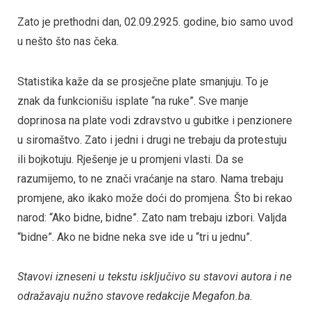
Zato je prethodni dan, 02.09.2925. godine, bio samo uvod
u nešto što nas čeka.
Statistika kaže da se prosječne plate smanjuju. To je
znak da funkcionišu isplate “na ruke”. Sve manje
doprinosa na plate vodi zdravstvo u gubitke i penzionere
u siromaštvo. Zato i jedni i drugi ne trebaju da protestuju
ili bojkotuju. Rješenje je u promjeni vlasti. Da se
razumijemo, to ne znači vraćanje na staro. Nama trebaju
promjene, ako ikako može doći do promjena. Što bi rekao
narod: “Ako bidne, bidne”. Zato nam trebaju izbori. Valjda
“bidne”. Ako ne bidne neka sve ide u “tri u jednu”.
Stavovi izneseni u tekstu isključivo su stavovi autora i ne
odražavaju nužno stavove redakcije Megafon.ba.