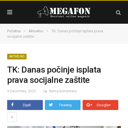
»
»
Početna
Aktuelno
TK: Danas počinje isplata prava
socijalne zaštite
AKTUELNO
TK: Danas počinje isplata
prava socijalne zaštite
9 Decembra, 2022
Nema komentara
Dijeli
Tweetaj
Google+
+