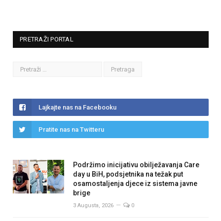
PRETRAŽI PORTAL
Lajkajte nas na Facebooku
Pratite nas na Twitteru
Podržimo inicijativu obilježavanja Care
day u BiH, podsjetnika na težak put
osamostaljenja djece iz sistema javne
brige
3 Augusta, 2026
0