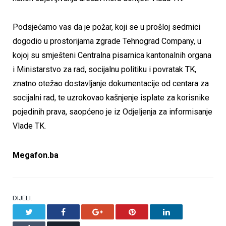
Podsjećamo vas da je požar, koji se u prošloj sedmici
dogodio u prostorijama zgrade Tehnograd Company, u
kojoj su smješteni Centralna pisarnica kantonalnih organa
i Ministarstvo za rad, socijalnu politiku i povratak TK,
znatno otežao dostavljanje dokumentacije od centara za
socijalni rad, te uzrokovao kašnjenje isplate za korisnike
pojedinih prava, saopćeno je iz Odjeljenja za informisanje
Vlade TK.
Megafon.ba
DIJELI.
Twitter
Facebook
Google+
Pinterest
LinkedIn