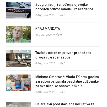
Zbog prijetnji i uhođenja djevojke,
određen pritvor mladiću iz Gradačca
3 Augusta, 2026
0
KRAJ MANDATA
31 Jula, 2026
0
Tuzlaku određen pritvor, pronađena
droga i ukradena roba
4 Augusta, 2026
0
Ministar Omerović: Vlada TK petu godinu
zaredom osigurala besplatne udžbenike
za sve učenike osnovnih škola
3 Augusta, 2026
0
U Sarajevu predstavljena inicijativa za