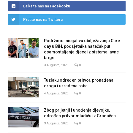
Lajkajte nas na Facebooku
Pratite nas na Twitteru
Podržimo inicijativu obilježavanja Care
day u BiH, podsjetnika na težak put
osamostaljenja djece iz sistema javne
brige
3 Augusta, 2026
0
Tuzlaku određen pritvor, pronađena
droga i ukradena roba
4 Augusta, 2026
0
Zbog prijetnji i uhođenja djevojke,
određen pritvor mladiću iz Gradačca
3 Augusta, 2026
0