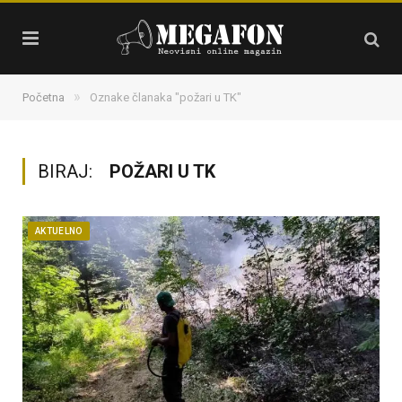
»
Početna
Oznake članaka "požari u TK"
BIRAJ:
POŽARI U TK
AKTUELNO