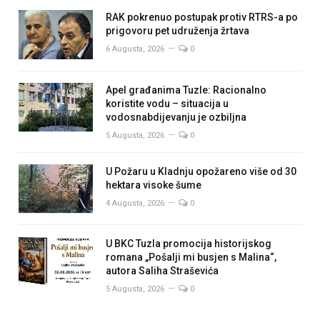
RAK pokrenuo postupak protiv RTRS-a po
prigovoru pet udruženja žrtava
6 Augusta, 2026
0
Apel građanima Tuzle: Racionalno
koristite vodu – situacija u
vodosnabdijevanju je ozbiljna
5 Augusta, 2026
0
U Požaru u Kladnju opožareno više od 30
hektara visoke šume
4 Augusta, 2026
0
U BKC Tuzla promocija historijskog
romana „Pošalji mi busjen s Malina“,
autora Saliha Straševića
5 Augusta, 2026
0