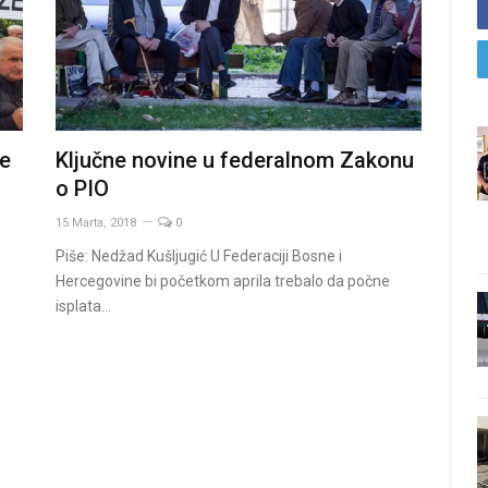
de
Ključne novine u federalnom Zakonu
o PIO
15 Marta, 2018
0
Piše: Nedžad Kušljugić U Federaciji Bosne i
Hercegovine bi početkom aprila trebalo da počne
isplata…