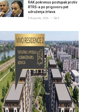
RAK pokrenuo postupak protiv
RTRS-a po prigovoru pet
udruženja žrtava
6 Augusta, 2026
0