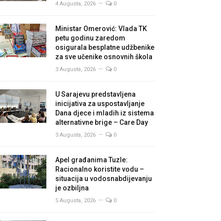
4 Augusta, 2026
0
Ministar Omerović: Vlada TK
petu godinu zaredom
osigurala besplatne udžbenike
za sve učenike osnovnih škola
3 Augusta, 2026
0
U Sarajevu predstavljena
inicijativa za uspostavljanje
Dana djece i mladih iz sistema
alternativne brige – Care Day
3 Augusta, 2026
0
Apel građanima Tuzle:
Racionalno koristite vodu –
situacija u vodosnabdijevanju
je ozbiljna
5 Augusta, 2026
0