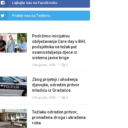
Lajkajte nas na Facebooku
Pratite nas na Twitteru
Podržimo inicijativu
obilježavanja Care day u BiH,
podsjetnika na težak put
osamostaljenja djece iz
sistema javne brige
3 Augusta, 2026
0
Zbog prijetnji i uhođenja
djevojke, određen pritvor
mladiću iz Gradačca
3 Augusta, 2026
0
Tuzlaku određen pritvor,
pronađena droga i ukradena
roba