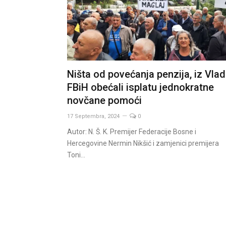
Ništa od povećanja penzija, iz Vla
FBiH obećali isplatu jednokratne
novčane pomoći
17 Septembra, 2024
0
Autor: N. Š. K. Premijer Federacije Bosne i
Hercegovine Nermin Nikšić i zamjenici premijera
Toni…