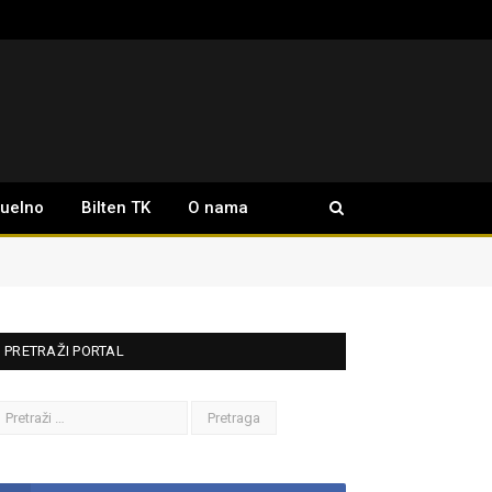
tuelno
Bilten TK
O nama
PRETRAŽI PORTAL