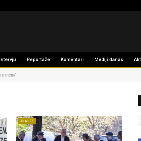
Intervju
Reportaže
Komentari
Mediji danas
Ak
 penzija"
ANALIZE