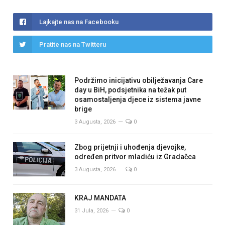
Lajkajte nas na Facebooku
Pratite nas na Twitteru
Podržimo inicijativu obilježavanja Care
day u BiH, podsjetnika na težak put
osamostaljenja djece iz sistema javne
brige
3 Augusta, 2026
0
Zbog prijetnji i uhođenja djevojke,
određen pritvor mladiću iz Gradačca
3 Augusta, 2026
0
KRAJ MANDATA
31 Jula, 2026
0