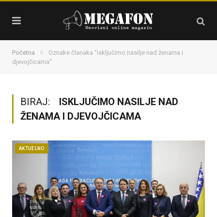
»
Početna
Oznake članaka "isključimo nasilje nad ženama i
djevojčicama"
BIRAJ:
ISKLJUČIMO NASILJE NAD
ŽENAMA I DJEVOJČICAMA
AKTUELNO