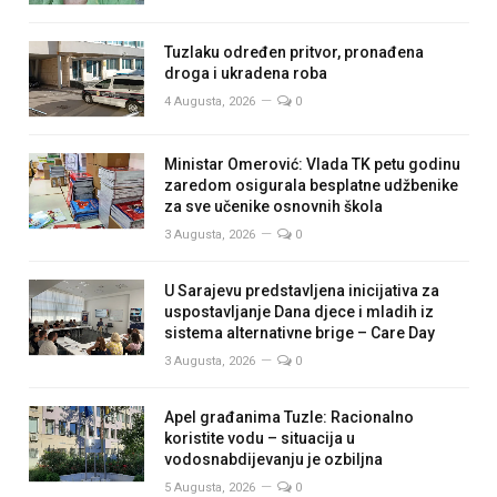
Tuzlaku određen pritvor, pronađena
droga i ukradena roba
4 Augusta, 2026
0
Ministar Omerović: Vlada TK petu godinu
zaredom osigurala besplatne udžbenike
za sve učenike osnovnih škola
3 Augusta, 2026
0
U Sarajevu predstavljena inicijativa za
uspostavljanje Dana djece i mladih iz
sistema alternativne brige – Care Day
3 Augusta, 2026
0
Apel građanima Tuzle: Racionalno
koristite vodu – situacija u
vodosnabdijevanju je ozbiljna
5 Augusta, 2026
0