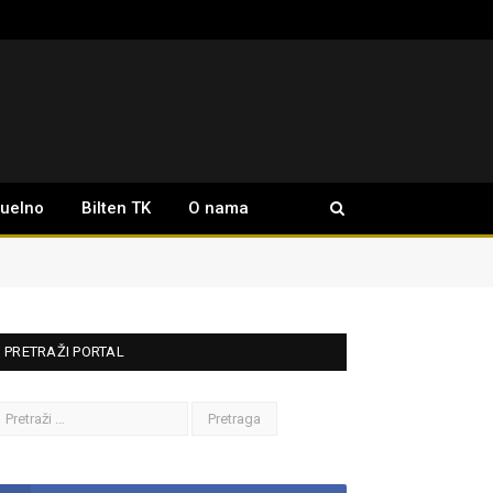
tuelno
Bilten TK
O nama
PRETRAŽI PORTAL