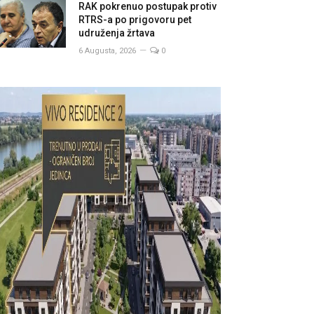
RAK pokrenuo postupak protiv
RTRS-a po prigovoru pet
udruženja žrtava
6 Augusta, 2026
0