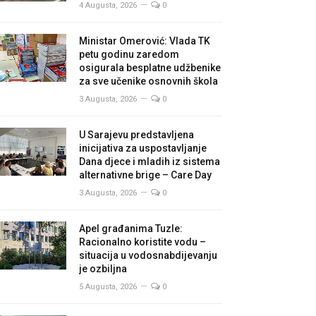
4 Augusta, 2026
0
Ministar Omerović: Vlada TK
petu godinu zaredom
osigurala besplatne udžbenike
za sve učenike osnovnih škola
3 Augusta, 2026
0
U Sarajevu predstavljena
inicijativa za uspostavljanje
Dana djece i mladih iz sistema
alternativne brige – Care Day
3 Augusta, 2026
0
Apel građanima Tuzle:
Racionalno koristite vodu –
situacija u vodosnabdijevanju
je ozbiljna
5 Augusta, 2026
0