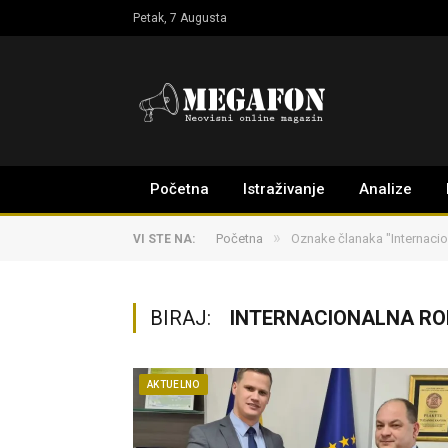
Petak, 7 Augusta
Početna
Istraživanje
Analize
»
Početna
Oznake članaka "Internacio
VI STE NA:
BIRAJ:
INTERNACIONALNA RO
AKTUELNO