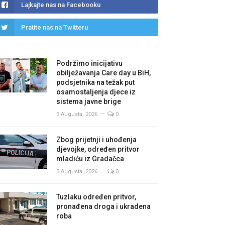
Lajkajte nas na Facebooku
Pratite nas na Twitteru
Podržimo inicijativu
obilježavanja Care day u BiH,
podsjetnika na težak put
osamostaljenja djece iz
sistema javne brige
3 Augusta, 2026
0
Zbog prijetnji i uhođenja
djevojke, određen pritvor
mladiću iz Gradačca
3 Augusta, 2026
0
Tuzlaku određen pritvor,
pronađena droga i ukradena
roba