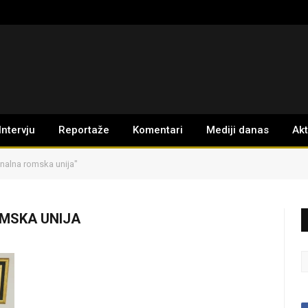
Intervju
Reportaže
Komentari
Mediji danas
Ak
nalna romska unija"
MSKA UNIJA