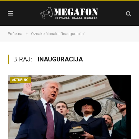
»
Početna
Oznake članaka "inauguracija"
BIRAJ:
INAUGURACIJA
AKTUELNO