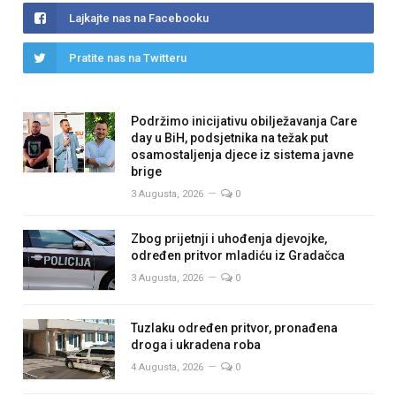
Lajkajte nas na Facebooku
Pratite nas na Twitteru
Podržimo inicijativu obilježavanja Care
day u BiH, podsjetnika na težak put
osamostaljenja djece iz sistema javne
brige
3 Augusta, 2026
0
Zbog prijetnji i uhođenja djevojke,
određen pritvor mladiću iz Gradačca
3 Augusta, 2026
0
Tuzlaku određen pritvor, pronađena
droga i ukradena roba
4 Augusta, 2026
0