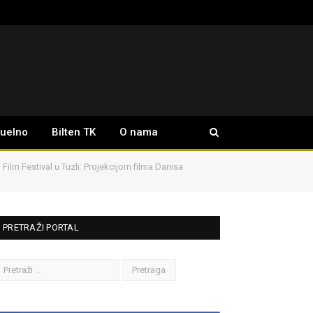
tuelno
Bilten TK
O nama
 Film Festival u Tuzli: Projekcijom filma Danisa
PRETRAŽI PORTAL