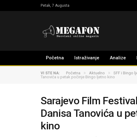
Petak, 7 Augusta
Početna
Istraživanje
Analize
»
»
Početna
Aktuelno
SFF i Bingo lj
VI STE NA:
Tanovića u petak počinje Bingo ljetno kino
Sarajevo Film Festival
Danisa Tanovića u pet
kino