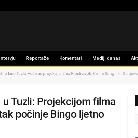
Intervju
Reportaže
Komentari
Mediji danas
Ak
»
etno kino Tuzla: Večeras projekcija filma Prošli životi, Celine Song
Sarajevo
 u Tuzli: Projekcijom filma
ak počinje Bingo ljetno