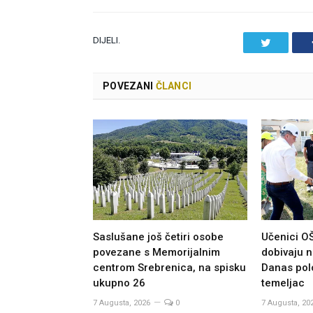
DIJELI.
Twitter
POVEZANI
ČLANCI
Saslušane još četiri osobe
Učenici O
povezane s Memorijalnim
dobivaju n
centrom Srebrenica, na spisku
Danas po
ukupno 26
temeljac
7 Augusta, 2026
0
7 Augusta, 20