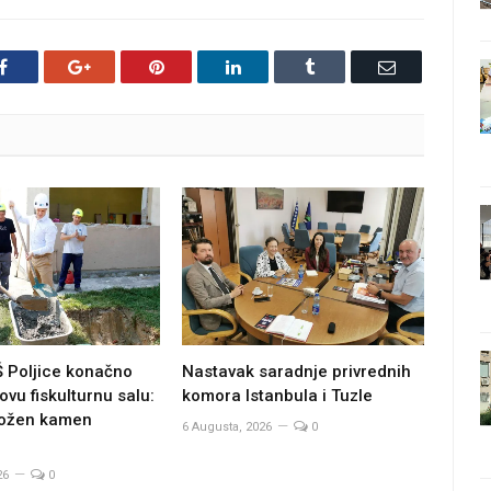
Facebook
Google+
Pinterest
LinkedIn
Tumblr
Email
Š Poljice konačno
Nastavak saradnje privrednih
ovu fiskulturnu salu:
komora Istanbula i Tuzle
ložen kamen
6 Augusta, 2026
0
26
0