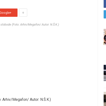
+
Google+
 slobode (Foto: Arhiv/Megafon/ Autor: N.Š.K.)
: Arhiv/Megafon/ Autor: N.Š.K.)