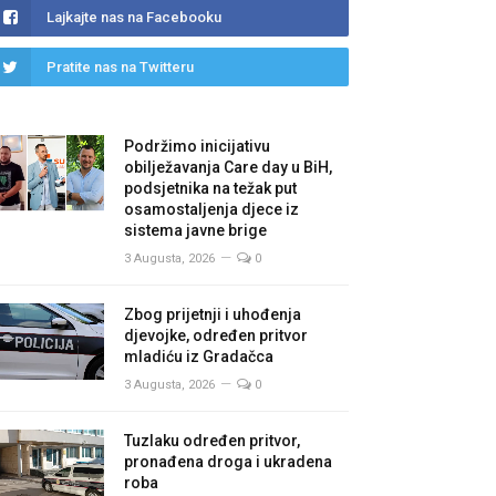
Lajkajte nas na Facebooku
Pratite nas na Twitteru
Podržimo inicijativu
obilježavanja Care day u BiH,
podsjetnika na težak put
osamostaljenja djece iz
sistema javne brige
3 Augusta, 2026
0
Zbog prijetnji i uhođenja
djevojke, određen pritvor
mladiću iz Gradačca
3 Augusta, 2026
0
Tuzlaku određen pritvor,
pronađena droga i ukradena
roba