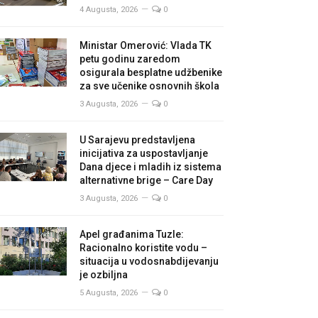
4 Augusta, 2026
0
Ministar Omerović: Vlada TK
petu godinu zaredom
osigurala besplatne udžbenike
za sve učenike osnovnih škola
3 Augusta, 2026
0
U Sarajevu predstavljena
inicijativa za uspostavljanje
Dana djece i mladih iz sistema
alternativne brige – Care Day
3 Augusta, 2026
0
Apel građanima Tuzle:
Racionalno koristite vodu –
situacija u vodosnabdijevanju
je ozbiljna
5 Augusta, 2026
0