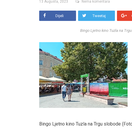
13 Augusta, 2023
Nema komentara
Dijeli
Tweetaj
Bingo Ljetno kino Tuzla na Trgu
Bingo Ljetno kino Tuzla na Trgu slobode (Foto