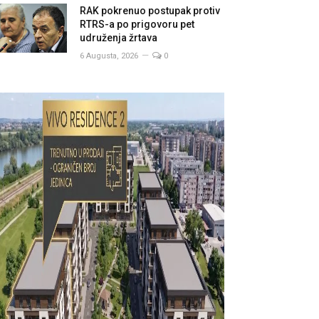
RAK pokrenuo postupak protiv
RTRS-a po prigovoru pet
udruženja žrtava
6 Augusta, 2026
0