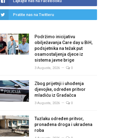
Lajkajte nas na Facebooku
Pratite nas na Twitteru
Podržimo inicijativu
obilježavanja Care day u BiH,
podsjetnika na težak put
osamostaljenja djece iz
sistema javne brige
3 Augusta, 2026
0
Zbog prijetnji i uhođenja
djevojke, određen pritvor
mladiću iz Gradačca
3 Augusta, 2026
0
Tuzlaku određen pritvor,
pronađena droga i ukradena
roba