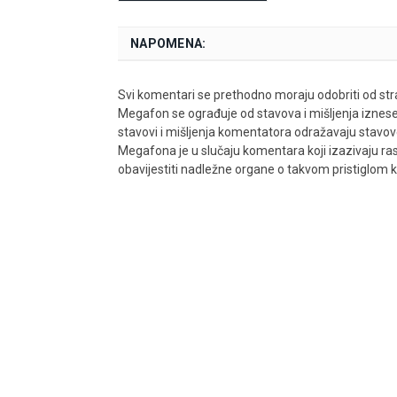
NAPOMENA:
Svi komentari se prethodno moraju odobriti od stra
Megafon se ograđuje od stavova i mišljenja iznes
stavovi i mišljenja komentatora odražavaju stavove i
Megafona je u slučaju komentara koji izazivaju rasn
obavijestiti nadležne organe o takvom pristiglom