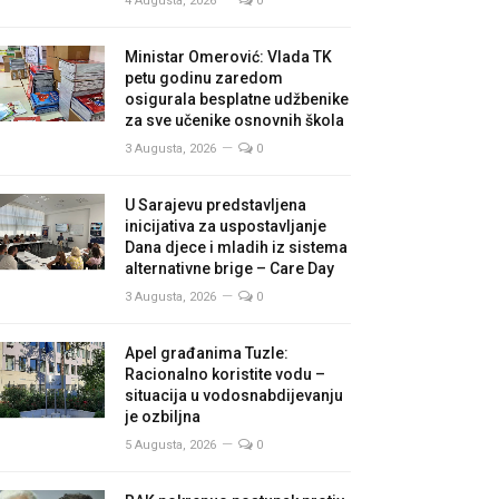
4 Augusta, 2026
0
Ministar Omerović: Vlada TK
petu godinu zaredom
osigurala besplatne udžbenike
za sve učenike osnovnih škola
3 Augusta, 2026
0
U Sarajevu predstavljena
inicijativa za uspostavljanje
Dana djece i mladih iz sistema
alternativne brige – Care Day
3 Augusta, 2026
0
Apel građanima Tuzle:
Racionalno koristite vodu –
situacija u vodosnabdijevanju
je ozbiljna
5 Augusta, 2026
0