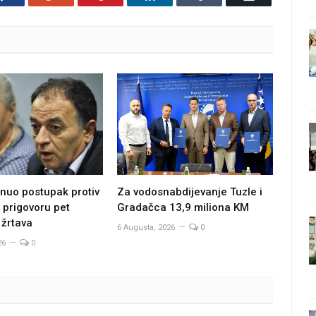
Za vodosnabdijevanje Tuzle i
nuo postupak protiv
Gradačca 13,9 miliona KM
 prigovoru pet
 žrtava
6 Augusta, 2026
0
26
0