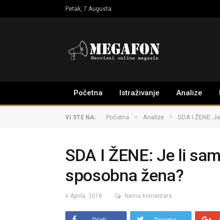
Petak, 7 Augusta
Početna
Istraživanje
Analize
»
»
Početna
Analize
SDA I ŽENE: Je
VI STE NA:
SDA I ŽENE: Je li sam
sposobna žena?
6 Aprila, 2018
Nema komentara
Dijeli
Tweetaj