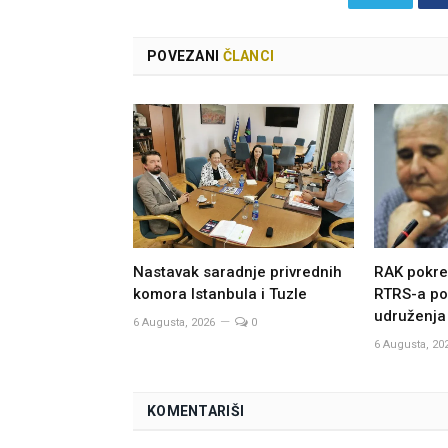
POVEZANI
ČLANCI
Nastavak saradnje privrednih
RAK pokre
komora Istanbula i Tuzle
RTRS-a po
udruženja
6 Augusta, 2026
0
6 Augusta, 20
KOMENTARIŠI