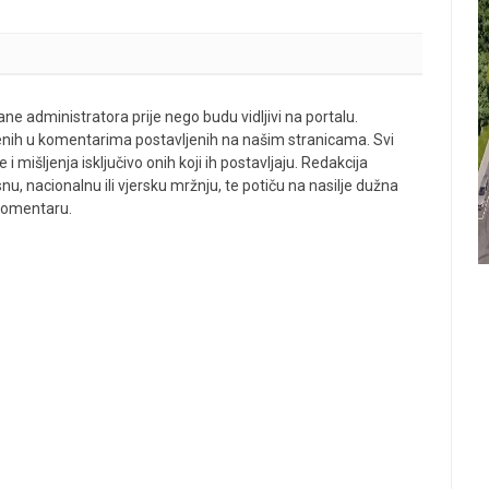
ne administratora prije nego budu vidljivi na portalu.
enih u komentarima postavljenih na našim stranicama. Svi
 mišljenja isključivo onih koji ih postavljaju. Redakcija
u, nacionalnu ili vjersku mržnju, te potiču na nasilje dužna
 komentaru.