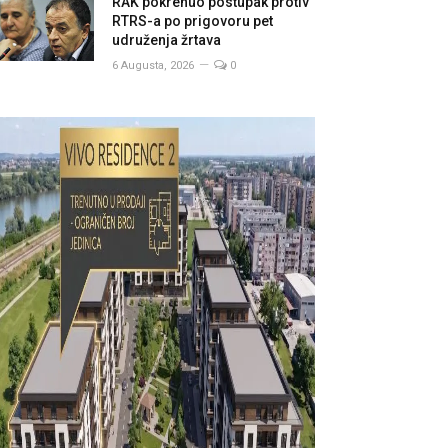
RAK pokrenuo postupak protiv
RTRS-a po prigovoru pet
udruženja žrtava
6 Augusta, 2026
0