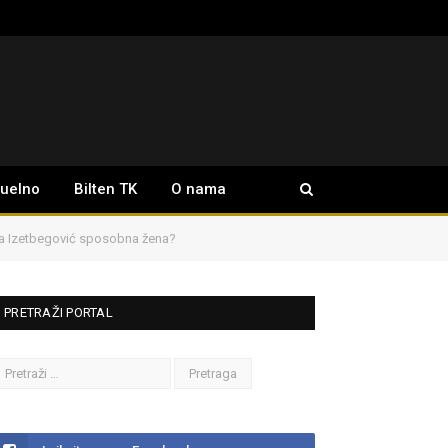
tuelno
Bilten TK
O nama
ja Izetbegović sposobna žena?
PRETRAŽI PORTAL