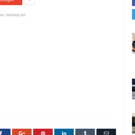
to: Večernji list
Facebook
Google+
Pinterest
LinkedIn
Tumblr
Email