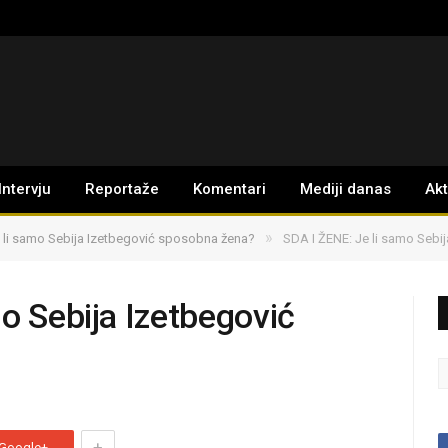
Intervju
Reportaže
Komentari
Mediji danas
Ak
»
 li samo Sebija Izetbegović sposobna žena?
SDA I ŽENE: Je li samo Sebi
o Sebija Izetbegović
+
Google+