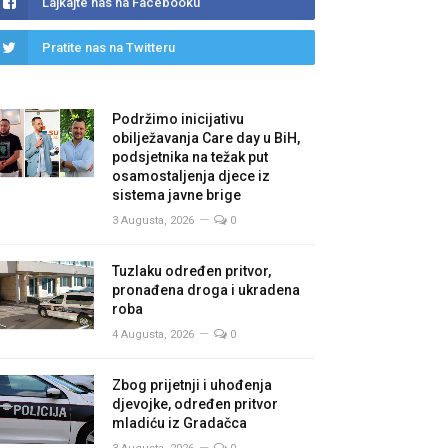
Lajkajte nas na Facebooku
Pratite nas na Twitteru
Podržimo inicijativu
obilježavanja Care day u BiH,
podsjetnika na težak put
osamostaljenja djece iz
sistema javne brige
3 Augusta, 2026
0
Tuzlaku određen pritvor,
pronađena droga i ukradena
roba
4 Augusta, 2026
0
Zbog prijetnji i uhođenja
djevojke, određen pritvor
mladiću iz Gradačca