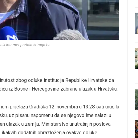
nik internet portala Istraga.ba
inutost zbog odluke institucija Republike Hrvatske da
vdiću iz Bosne i Hercegovine zabrane ulazak u Hrvatsku.
čnom prijelazu Gradiška 12. novembra u 13.28 sati uručila
tsku, uz pisanu napomenu da se njegovo ime nalazi u
jen ulazak u zemlju. Ministarstvo unutrašnjih poslova
 ikakvih dodatnih obrazloženja ovakve odluke.