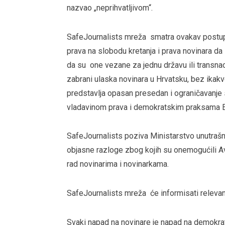
nazvao „neprihvatljivom“.
SafeJournalists mreža smatra ovakav postupa
prava na slobodu kretanja i prava novinara da
da su one vezane za jednu državu ili transna
zabrani ulaska novinara u Hrvatsku, bez ikak
predstavlja opasan presedan i ograničavanje
vladavinom prava i demokratskim praksama Evr
SafeJournalists poziva Ministarstvo unutrašn
objasne razloge zbog kojih su onemogućili A
rad novinarima i novinarkama.
SafeJournalists mreža će informisati releva
Svaki napad na novinare je napad na demokratij