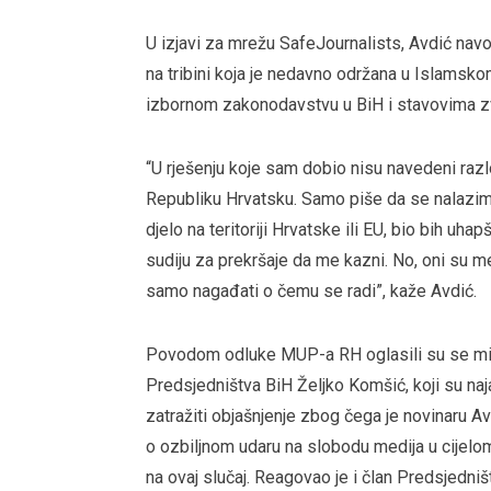
U izjavi za mrežu SafeJournalists, Avdić nav
na tribini koja je nedavno održana u Islamsko
izbornom zakonodavstvu u BiH i stavovima z
“U rješenju koje sam dobio nisu navedeni raz
Republiku Hrvatsku. Samo piše da se nalazim 
djelo na teritoriji Hrvatske ili EU, bio bih uh
sudiju za prekršaje da me kazni. No, oni su m
samo nagađati o čemu se radi”, kaže Avdić.
Povodom odluke MUP-a RH oglasili su se mini
Predsjedništva BiH Željko Komšić, koji su na
zatražiti objašnjenje zbog čega je novinaru Av
o ozbiljnom udaru na slobodu medija u cijelom 
na ovaj slučaj. Reagovao je i član Predsjedniš