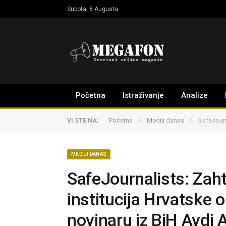
Subota, 8 Augusta
Početna
Istraživanje
Analize
»
»
Početna
Mediji danas
SafeJourn
VI STE NA:
MEDIJI DANAS
SafeJournalists: Zah
institucija Hrvatske 
novinaru iz BiH Avdi 