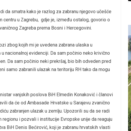
odi da smatra kako je razlog za zabranu njegovo učešće
m centru u Zagrebu, gdje je, između ostalog, govorio o
vaničnog Zagreba prema Bosni i Hercegovini.
lozi zbog kojih mi je uvedena zabrana ulaska u
u nacionalnoj evidenciji. Da sam počinio neko krivično
apšen. Da sam počinio neki prekršaj, bio bih odveden pred
eni samo zabranili ulazak na teritoriju RH tako da mogu
star vanjskih poslova BiH Elmedin Konaković i članovi
javili da će od Ambasade Hrvatske u Sarajevu zvanično
diću zabranjen ulazak u zemlju. Upozorili su da se radi
regionu i pozvali i institucije Evropske unije da reaguju
tva BiH Denis Bećirović, koji je zabranu hrvatskih vlasti