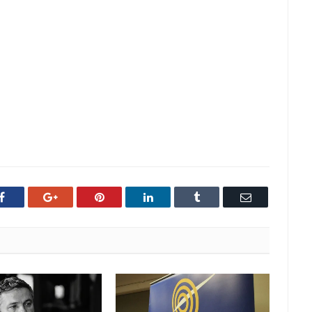
Facebook
Google+
Pinterest
LinkedIn
Tumblr
Email