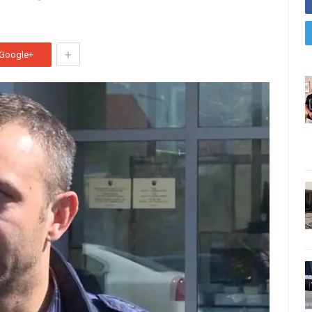
+
Google+