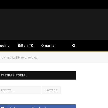
tuelno
Bilten TK
O nama
 novinaru iz BiH Avdi Avdiću
PRETRAŽI PORTAL