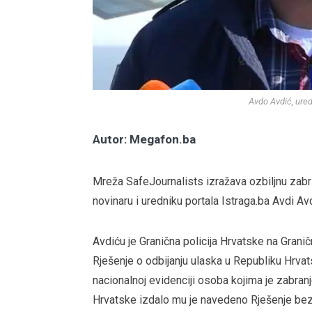
Avdo Avdić, ured
Autor: Megafon.ba
Mreža SafeJournalists izražava ozbiljnu zabr
novinaru i uredniku portala Istraga.ba Avdi A
Avdiću je Granična policija Hrvatske na Grani
Rješenje o odbijanju ulaska u Republiku Hrva
nacionalnoj evidenciji osoba kojima je zabran
Hrvatske izdalo mu je navedeno Rješenje bez