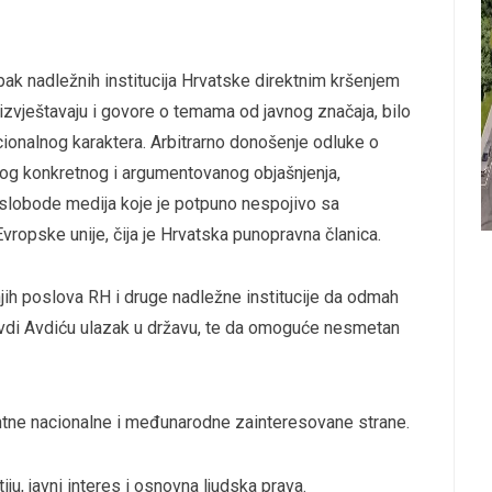
k nadležnih institucija Hrvatske direktnim kršenjem
 izvještavaju i govore o temama od javnog značaja, bilo
cionalnog karaktera. Arbitrarno donošenje odluke o
vog konkretnog i argumentovanog objašnjenja,
 slobode medija koje je potpuno nespojivo sa
opske unije, čija je Hrvatska punopravna članica.
jih poslova RH i druge nadležne institucije da odmah
vdi Avdiću ulazak u državu, te da omoguće nesmetan
ntne nacionalne i međunarodne zainteresovane strane.
u, javni interes i osnovna ljudska prava.