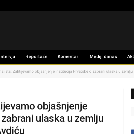
Intervju
Reportaže
Komentari
Mediji danas
Ak
alists: Zahtijevamo objašnjenje institucija Hrvatske o zabrani ulaska u zemlju
tijevamo objašnjenje
o zabrani ulaska u zemlju
Avdiću