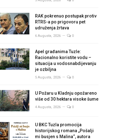
3 Augusta, 2026
0
RAK pokrenuo postupak protiv
RTRS-a po prigovoru pet
udruženja žrtava
6 Augusta, 2026
0
Apel građanima Tuzle:
Racionalno koristite vodu –
situacija u vodosnabdijevanju
je ozbiljna
5 Augusta, 2026
0
U Požaru u Kladnju opožareno
više od 30 hektara visoke šume
4 Augusta, 2026
0
U BKC Tuzla promocija
historijskog romana „Pošalji
mi busjen s Malina“, autora