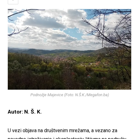
Podnožje Majevice (Foto: N.Š.K./Megafon.ba)
Autor: N. Š. K.
U vezi objava na društvenim mrežama, a vezano za