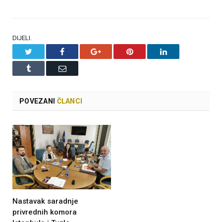
DIJELI.
Twitter
Facebook
Google+
Pinterest
LinkedIn
Tumblr
Email
POVEZANI
ČLANCI
Nastavak saradnje
privrednih komora