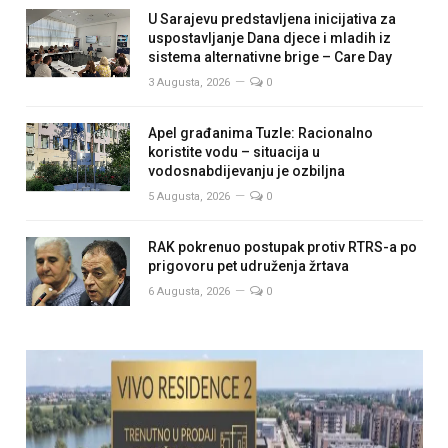
U Sarajevu predstavljena inicijativa za
uspostavljanje Dana djece i mladih iz
sistema alternativne brige – Care Day
3 Augusta, 2026
0
Apel građanima Tuzle: Racionalno
koristite vodu – situacija u
vodosnabdijevanju je ozbiljna
5 Augusta, 2026
0
RAK pokrenuo postupak protiv RTRS-a po
prigovoru pet udruženja žrtava
6 Augusta, 2026
0