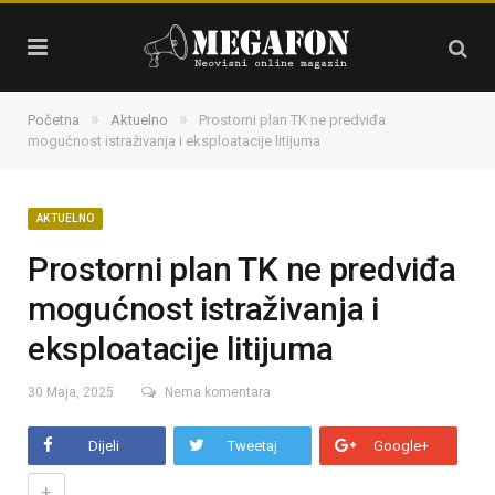
»
»
Početna
Aktuelno
Prostorni plan TK ne predviđa
mogućnost istraživanja i eksploatacije litijuma
AKTUELNO
Prostorni plan TK ne predviđa
mogućnost istraživanja i
eksploatacije litijuma
30 Maja, 2025
Nema komentara
Dijeli
Tweetaj
Google+
+