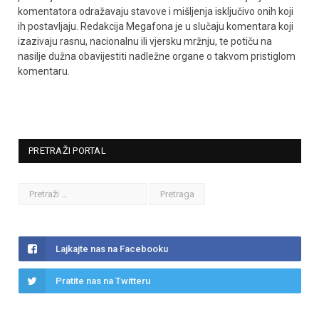
komentatora odražavaju stavove i mišljenja isključivo onih koji
ih postavljaju. Redakcija Megafona je u slučaju komentara koji
izazivaju rasnu, nacionalnu ili vjersku mržnju, te potiču na
nasilje dužna obavijestiti nadležne organe o takvom pristiglom
komentaru.
PRETRAŽI PORTAL
Lajkajte nas na Facebooku
Pratite nas na Twitteru