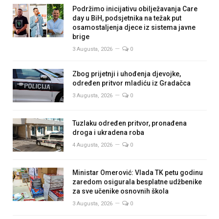
Podržimo inicijativu obilježavanja Care
day u BiH, podsjetnika na težak put
osamostaljenja djece iz sistema javne
brige
3 Augusta, 2026
0
Zbog prijetnji i uhođenja djevojke,
određen pritvor mladiću iz Gradačca
3 Augusta, 2026
0
Tuzlaku određen pritvor, pronađena
droga i ukradena roba
4 Augusta, 2026
0
Ministar Omerović: Vlada TK petu godinu
zaredom osigurala besplatne udžbenike
za sve učenike osnovnih škola
3 Augusta, 2026
0