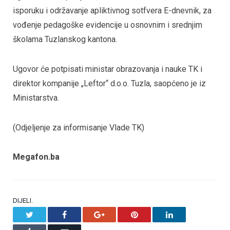
isporuku i održavanje apliktivnog sotfvera E-dnevnik, za
vođenje pedagoške evidencije u osnovnim i srednjim
školama Tuzlanskog kantona.
Ugovor će potpisati ministar obrazovanja i nauke TK i
direktor kompanije „Leftor“ d.o.o. Tuzla, saopćeno je iz
Ministarstva.
(Odjeljenje za informisanje Vlade TK)
Megafon.ba
DIJELI.
Twitter
Facebook
Google+
Pinterest
LinkedIn