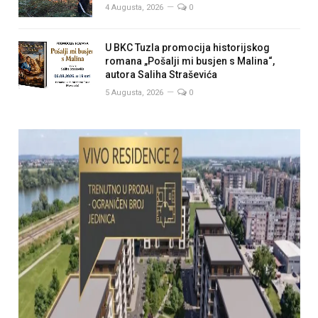
4 Augusta, 2026
0
U BKC Tuzla promocija historijskog
romana „Pošalji mi busjen s Malina“,
autora Saliha Straševića
5 Augusta, 2026
0