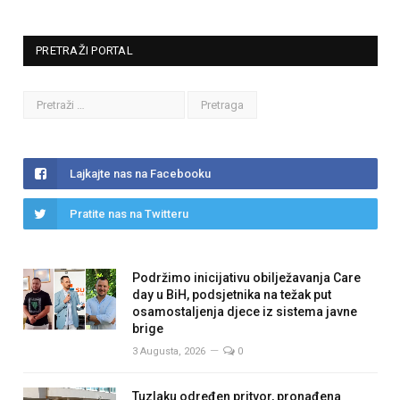
PRETRAŽI PORTAL
Lajkajte nas na Facebooku
Pratite nas na Twitteru
Podržimo inicijativu obilježavanja Care
day u BiH, podsjetnika na težak put
osamostaljenja djece iz sistema javne
brige
3 Augusta, 2026
0
Tuzlaku određen pritvor, pronađena