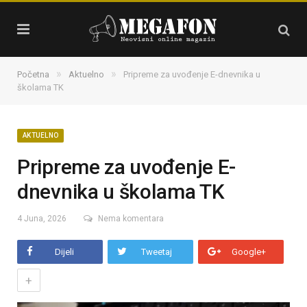
»
»
Početna
Aktuelno
Pripreme za uvođenje E-dnevnika u
školama TK
AKTUELNO
Pripreme za uvođenje E-
dnevnika u školama TK
4 Juna, 2026
Nema komentara
Dijeli
Tweetaj
Google+
+