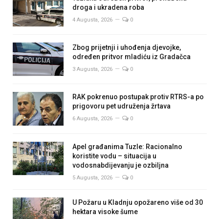
droga i ukradena roba
4 Augusta, 2026
0
Zbog prijetnji i uhođenja djevojke,
određen pritvor mladiću iz Gradačca
3 Augusta, 2026
0
RAK pokrenuo postupak protiv RTRS-a po
prigovoru pet udruženja žrtava
6 Augusta, 2026
0
Apel građanima Tuzle: Racionalno
koristite vodu – situacija u
vodosnabdijevanju je ozbiljna
5 Augusta, 2026
0
U Požaru u Kladnju opožareno više od 30
hektara visoke šume