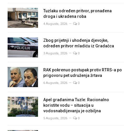
Tuzlaku određen pritvor, pronađena
droga i ukradena roba
4 Augusta, 2026
0
Zbog prijetnji i uhođenja djevojke,
određen pritvor mladiću iz Gradačca
3 Augusta, 2026
0
RAK pokrenuo postupak protiv RTRS-a po
prigovoru pet udruženja žrtava
6 Augusta, 2026
0
Apel građanima Tuzle: Racionalno
koristite vodu – situacija u
vodosnabdijevanju je ozbiljna
5 Augusta, 2026
0