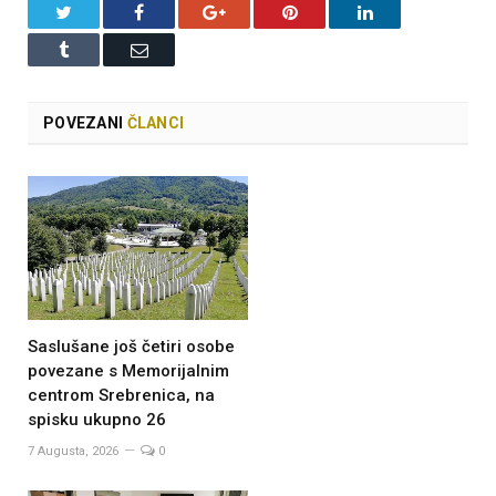
Twitter
Facebook
Google+
Pinterest
LinkedIn
Tumblr
Email
POVEZANI
ČLANCI
Saslušane još četiri osobe
povezane s Memorijalnim
centrom Srebrenica, na
spisku ukupno 26
7 Augusta, 2026
0