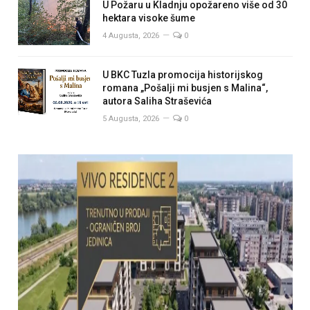
U Požaru u Kladnju opožareno više od 30
hektara visoke šume
4 Augusta, 2026
0
U BKC Tuzla promocija historijskog
romana „Pošalji mi busjen s Malina“,
autora Saliha Straševića
5 Augusta, 2026
0