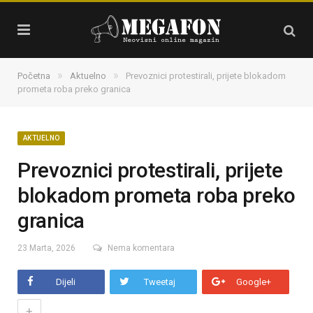
»
»
Početna
Aktuelno
Prevoznici protestirali, prijete blokadom
prometa roba preko granica
AKTUELNO
Prevoznici protestirali, prijete
blokadom prometa roba preko
granica
23 Marta, 2026
Nema komentara
Dijeli
Tweetaj
Google+
+