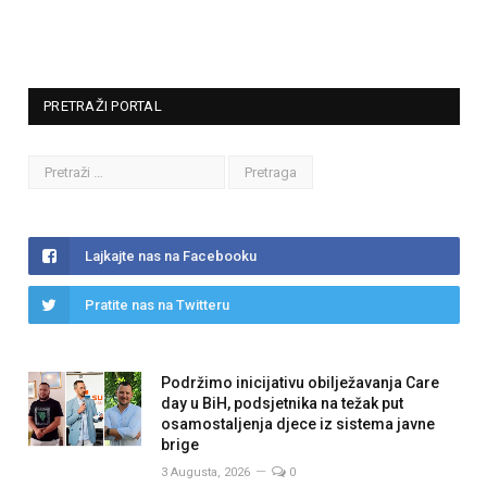
PRETRAŽI PORTAL
Lajkajte nas na Facebooku
Pratite nas na Twitteru
Podržimo inicijativu obilježavanja Care
day u BiH, podsjetnika na težak put
osamostaljenja djece iz sistema javne
brige
3 Augusta, 2026
0