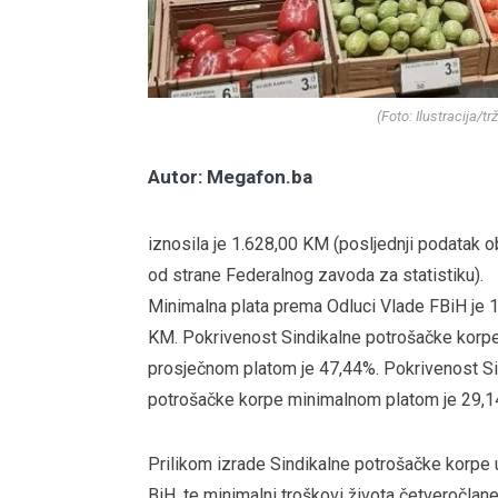
(Foto: Ilustracija/t
Autor: Megafon.ba
iznosila je 1.628,00 KM (posljednji podatak o
od strane Federalnog zavoda za statistiku).
Minimalna plata prema Odluci Vlade FBiH je 
KM. Pokrivenost Sindikalne potrošačke korp
prosječnom platom je 47,44%. Pokrivenost Si
potrošačke korpe minimalnom platom je 29,1
Prilikom izrade Sindikalne potrošačke korpe u
BiH, te minimalni troškovi života četveročlane