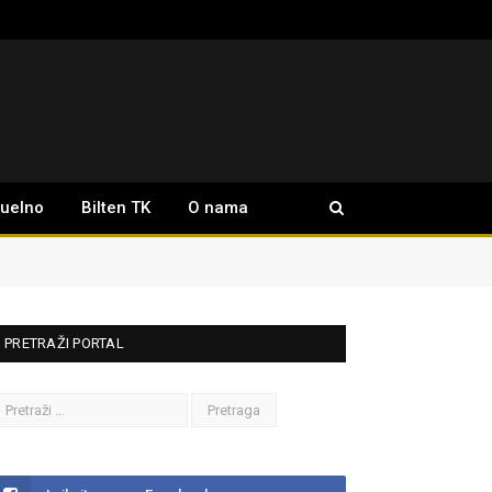
tuelno
Bilten TK
O nama
PRETRAŽI PORTAL