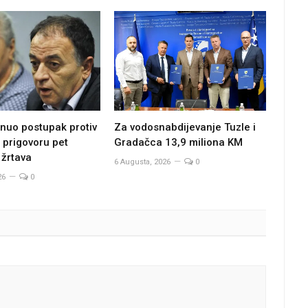
Za vodosnabdijevanje Tuzle i
nuo postupak protiv
Gradačca 13,9 miliona KM
 prigovoru pet
 žrtava
6 Augusta, 2026
0
26
0