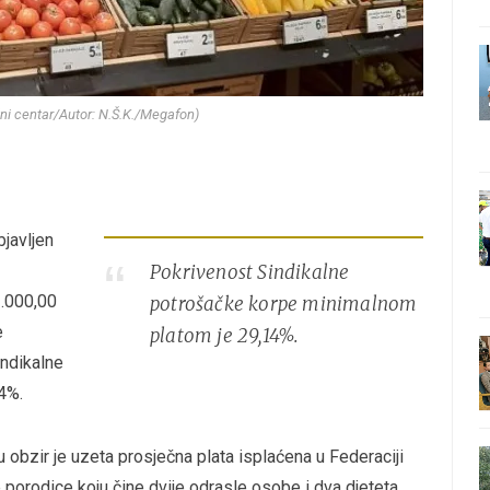
ržni centar/Autor: N.Š.K./Megafon)
bjavljen
Pokrivenost Sindikalne
1.000,00
potrošačke korpe minimalnom
e
platom je 29,14%.
ndikalne
4%.
 obzir je uzeta prosječna plata isplaćena u Federaciji
 porodice koju čine dvije odrasle osobe i dva djeteta,