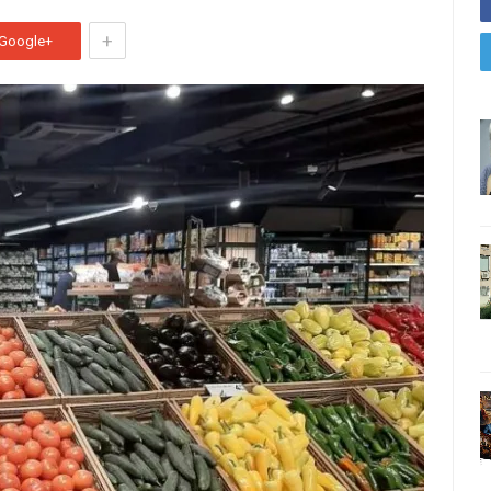
+
Google+