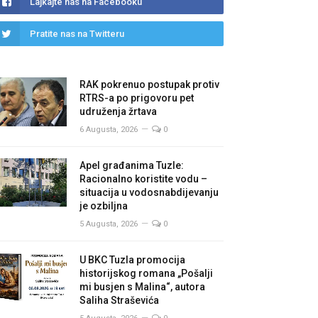
Lajkajte nas na Facebooku
Pratite nas na Twitteru
RAK pokrenuo postupak protiv
RTRS-a po prigovoru pet
udruženja žrtava
6 Augusta, 2026
0
Apel građanima Tuzle:
Racionalno koristite vodu –
situacija u vodosnabdijevanju
je ozbiljna
5 Augusta, 2026
0
U BKC Tuzla promocija
historijskog romana „Pošalji
mi busjen s Malina“, autora
Saliha Straševića