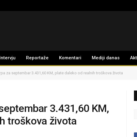
Intervju
Reportaže
Komentari
Mediji danas
Ak
pa za septembar 3.431,60 KM, plate daleko od realnih troškova života
 septembar 3.431,60 KM,
ih troškova života