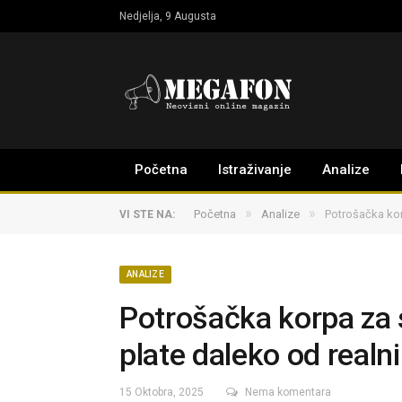
Nedjelja, 9 Augusta
Početna
Istraživanje
Analize
»
»
Početna
Analize
Potrošačka kor
VI STE NA:
ANALIZE
Potrošačka korpa za
plate daleko od realn
15 Oktobra, 2025
Nema komentara