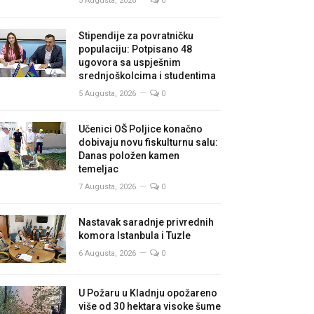
5 Augusta, 2026
0
Stipendije za povratničku
populaciju: Potpisano 48
ugovora sa uspješnim
srednjoškolcima i studentima
5 Augusta, 2026
0
Učenici OŠ Poljice konačno
dobivaju novu fiskulturnu salu:
Danas položen kamen
temeljac
7 Augusta, 2026
0
Nastavak saradnje privrednih
komora Istanbula i Tuzle
6 Augusta, 2026
0
U Požaru u Kladnju opožareno
više od 30 hektara visoke šume