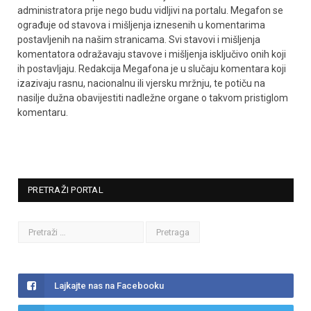
administratora prije nego budu vidljivi na portalu. Megafon se
ograđuje od stavova i mišljenja iznesenih u komentarima
postavljenih na našim stranicama. Svi stavovi i mišljenja
komentatora odražavaju stavove i mišljenja isključivo onih koji
ih postavljaju. Redakcija Megafona je u slučaju komentara koji
izazivaju rasnu, nacionalnu ili vjersku mržnju, te potiču na
nasilje dužna obavijestiti nadležne organe o takvom pristiglom
komentaru.
PRETRAŽI PORTAL
Lajkajte nas na Facebooku