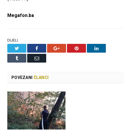
Megafon.ba
DIJELI.
Twitter
Facebook
Google+
Pinterest
LinkedIn
Tumblr
Email
POVEZANI
ČLANCI