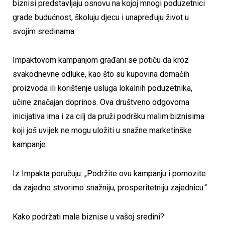
biznisi predstavljaju osnovu na kojoj mnogi poduzetnici
grade budućnost, školuju djecu i unapređuju život u
svojim sredinama.
Impaktovom kampanjom građani se potiču da kroz
svakodnevne odluke, kao što su kupovina domaćih
proizvoda ili korištenje usluga lokalnih poduzetnika,
učine značajan doprinos. Ova društveno odgovorna
inicijativa ima i za cilj da pruži podršku malim biznisima
koji još uvijek ne mogu uložiti u snažne marketinške
kampanje.
Iz Impakta poručuju: „Podržite ovu kampanju i pomozite
da zajedno stvorimo snažniju, prosperitetniju zajednicu.“
Kako podržati male biznise u vašoj sredini?