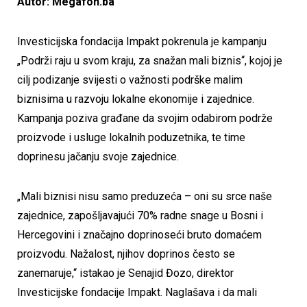
Autor: Megafon.ba
Investicijska fondacija Impakt pokrenula je kampanju
„Podrži raju u svom kraju, za snažan mali biznis“, kojoj je
cilj podizanje svijesti o važnosti podrške malim
biznisima u razvoju lokalne ekonomije i zajednice.
Kampanja poziva građane da svojim odabirom podrže
proizvode i usluge lokalnih poduzetnika, te time
doprinesu jačanju svoje zajednice.
„Mali biznisi nisu samo preduzeća – oni su srce naše
zajednice, zapošljavajući 70% radne snage u Bosni i
Hercegovini i značajno doprinoseći bruto domaćem
proizvodu. Nažalost, njihov doprinos često se
zanemaruje,“ istakao je Senajid Đozo, direktor
Investicijske fondacije Impakt. Naglašava i da mali