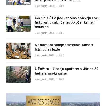
5 Augusta, 2026
0
Učenici OŠ Poljice konačno dobivaju novu
fiskulturnu salu: Danas položen kamen
temeljac
7 Augusta, 2026
0
Nastavak saradnje privrednih komora
Istanbula i Tuzle
6 Augusta, 2026
0
U Požaru u Kladnju opožareno više od 30
hektara visoke šume
4 Augusta, 2026
0