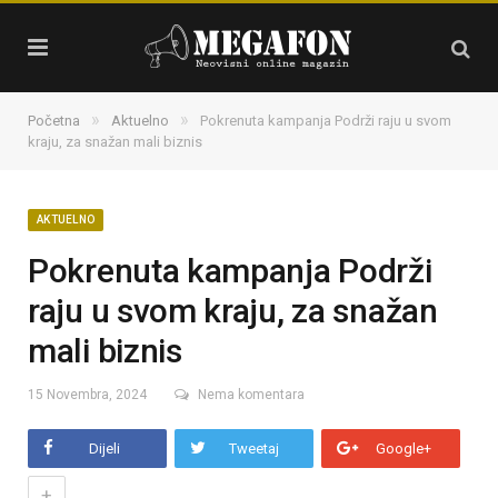
»
»
Početna
Aktuelno
Pokrenuta kampanja Podrži raju u svom
kraju, za snažan mali biznis
AKTUELNO
Pokrenuta kampanja Podrži
raju u svom kraju, za snažan
mali biznis
15 Novembra, 2024
Nema komentara
Dijeli
Tweetaj
Google+
+