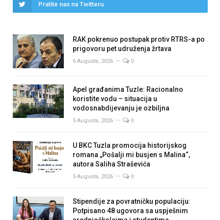
Pratite nas na Twitteru
RAK pokrenuo postupak protiv RTRS-a po
prigovoru pet udruženja žrtava
6 Augusta, 2026
0
Apel građanima Tuzle: Racionalno
koristite vodu – situacija u
vodosnabdijevanju je ozbiljna
5 Augusta, 2026
0
U BKC Tuzla promocija historijskog
romana „Pošalji mi busjen s Malina“,
autora Saliha Straševića
5 Augusta, 2026
0
Stipendije za povratničku populaciju:
Potpisano 48 ugovora sa uspješnim
srednjoškolcima i studentima