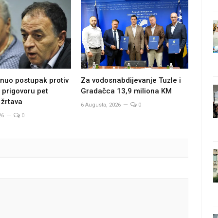
Za vodosnabdijevanje Tuzle i
nuo postupak protiv
Gradačca 13,9 miliona KM
 prigovoru pet
 žrtava
6 Augusta, 2026
0
26
0