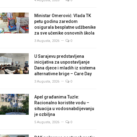
4 Augusta, 2026
0
Ministar Omerović: Vlada TK
petu godinu zaredom
osigurala besplatne udžbenike
za sve učenike osnovnih škola
3 Augusta, 2026
0
U Sarajevu predstavljena
inicijativa za uspostavljanje
Dana djece i mladih iz sistema
alternativne brige – Care Day
3 Augusta, 2026
0
Apel građanima Tuzle:
Racionalno koristite vodu –
situacija u vodosnabdijevanju
je ozbiljna
5 Augusta, 2026
0