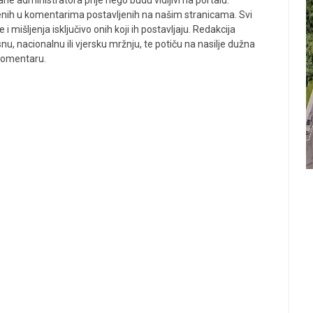
ne administratora prije nego budu vidljivi na portalu.
enih u komentarima postavljenih na našim stranicama. Svi
 mišljenja isključivo onih koji ih postavljaju. Redakcija
u, nacionalnu ili vjersku mržnju, te potiču na nasilje dužna
 komentaru.