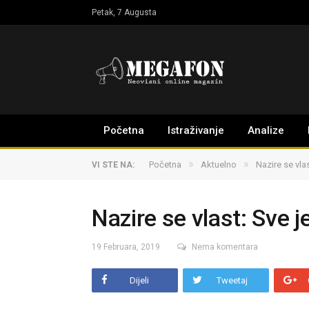
Petak, 7 Augusta
Početna
Istraživanje
Analize
»
»
Početna
Aktuelno
Nazire se vla
VI STE NA:
Nazire se vlast: Sve j
19 Februara, 2019
Nema komentara
Dijeli
Tweetaj