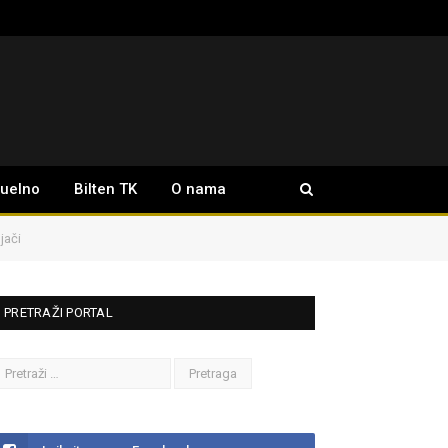
tuelno
Bilten TK
O nama
jači
PRETRAŽI PORTAL