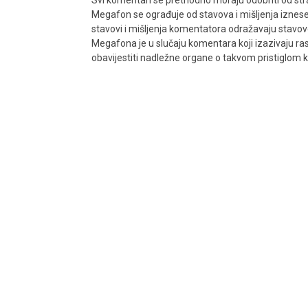
Svi komentari se prethodno moraju odobriti od stra
Megafon se ograđuje od stavova i mišljenja iznes
stavovi i mišljenja komentatora odražavaju stavove i
Megafona je u slučaju komentara koji izazivaju rasn
obavijestiti nadležne organe o takvom pristiglom