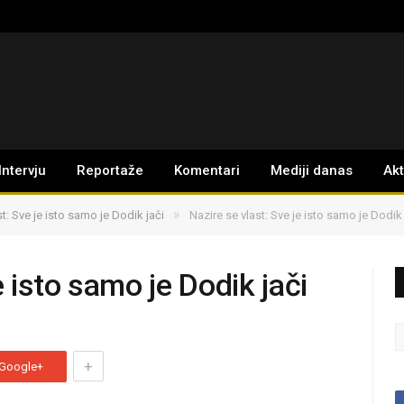
Intervju
Reportaže
Komentari
Mediji danas
Ak
»
st: Sve je isto samo je Dodik jači
Nazire se vlast: Sve je isto samo je Dodik 
e isto samo je Dodik jači
+
Google+