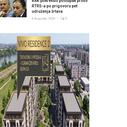
RAK pokrenuo postupak protiv
RTRS-a po prigovoru pet
udruženja žrtava
6 Augusta, 2026
0