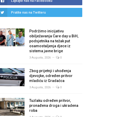
Lajkajte nas na Facebooku
Pratite nas na Twitteru
Podržimo inicijativu
obilježavanja Care day u BiH,
podsjetnika na težak put
osamostaljenja djece iz
sistema javne brige
3 Augusta, 2026
0
Zbog prijetnji i uhođenja
djevojke, određen pritvor
mladiću iz Gradačca
3 Augusta, 2026
0
Tuzlaku određen pritvor,
pronađena droga i ukradena
roba