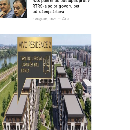
RAK pokrenuo postupak protiv
RTRS-a po prigovoru pet
udruženja žrtava
6 Augusta, 2026
0