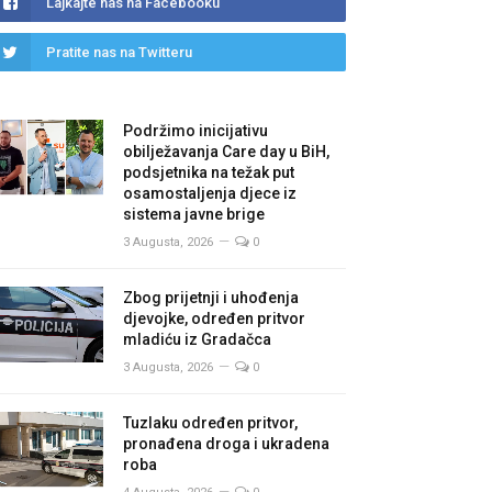
Lajkajte nas na Facebooku
Pratite nas na Twitteru
Podržimo inicijativu
obilježavanja Care day u BiH,
podsjetnika na težak put
osamostaljenja djece iz
sistema javne brige
3 Augusta, 2026
0
Zbog prijetnji i uhođenja
djevojke, određen pritvor
mladiću iz Gradačca
3 Augusta, 2026
0
Tuzlaku određen pritvor,
pronađena droga i ukradena
roba