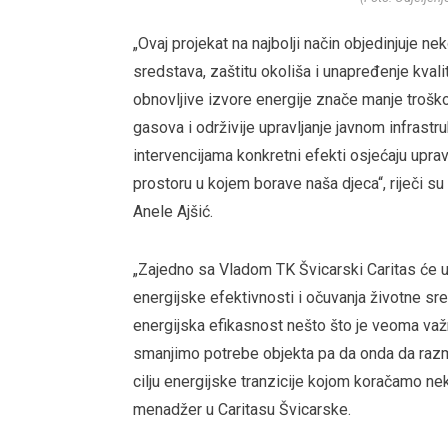
„Ovaj projekat na najbolji način objedinjuje nek
sredstava, zaštitu okoliša i unapređenje kvali
obnovljive izvore energije znače manje troškov
gasova i održivije upravljanje javnom infrast
intervencijama konkretni efekti osjećaju upra
prostoru u kojem borave naša djeca“, riječi su
Anele Ajšić.
„Zajedno sa Vladom TK Švicarski Caritas će udr
energijske efektivnosti i očuvanja životne sre
energijska efikasnost nešto što je veoma važ
smanjimo potrebe objekta pa da onda da razmi
cilju energijske tranzicije kojom koračamo nek
menadžer u Caritasu Švicarske.