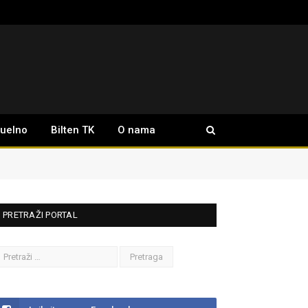
tuelno
Bilten TK
O nama
PRETRAŽI PORTAL