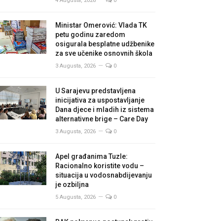
4 Augusta, 2026
0
Ministar Omerović: Vlada TK
petu godinu zaredom
osigurala besplatne udžbenike
za sve učenike osnovnih škola
3 Augusta, 2026
0
U Sarajevu predstavljena
inicijativa za uspostavljanje
Dana djece i mladih iz sistema
alternativne brige – Care Day
3 Augusta, 2026
0
Apel građanima Tuzle:
Racionalno koristite vodu –
situacija u vodosnabdijevanju
je ozbiljna
5 Augusta, 2026
0