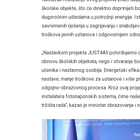
školske objekte, što će direktno doprinijeti bo
dugoročnim uštedama u potrošnji energije. Ist
savremenih rješenja u zagrijavanju i snabdije
troškova javnih ustanova i odgovornijem odn
„Nastavkom projekta JUST4All potvrđujemo da
obnovu školskih objekata, nego i stvaranje bolji
učenika i nastavnog osoblja. Energetski efik
nastave, manje troškove za ustanove i više 
odgojno-obrazovnog procesa. Kroz ovaj projek
instalatera fotonaponskih sistema, čime na
tržišta rada“, kazao je ministar obrazovanja 