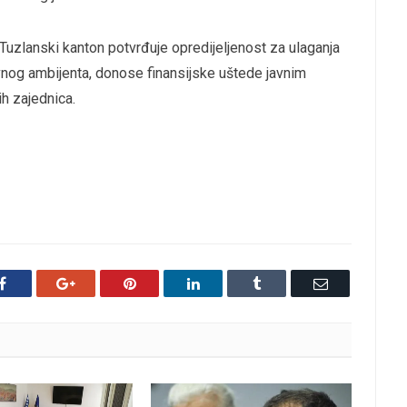
uzlanski kanton potvrđuje opredijeljenost za ulaganja
vnog ambijenta, donose finansijske uštede javnim
ih zajednica.
Facebook
Google+
Pinterest
LinkedIn
Tumblr
Email