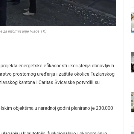
nje za informisanje Vlade TK)
ojekta energetske efikasnosti i korištenja obnovljivih
rstvo prostornog uređenja i zaštite okolice Tuzlanskog
lanskog kantona i Caritas Švicarske potvrdili su
lskim objektima u narednoj godini planirano je 230.000
ulaganja u kvalitetnije, funkcionalnije i ekonomičnije