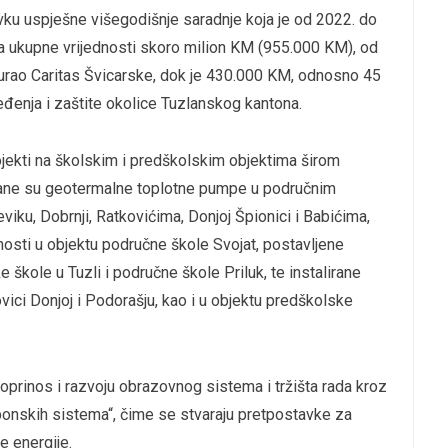
stavku uspješne višegodišnje saradnje koja je od 2022. do
ta ukupne vrijednosti skoro milion KM (955.000 KM), od
urao Caritas Švicarske, dok je 430.000 KM, odnosno 45
eđenja i zaštite okolice Tuzlanskog kantona.
ojekti na školskim i predškolskim objektima širom
rane su geotermalne toplotne pumpe u područnim
ku, Dobrnji, Ratkovićima, Donjoj Špionici i Babićima,
osti u objektu područne škole Svojat, postavljene
 škole u Tuzli i područne škole Priluk, te instalirane
ici Donjoj i Podorašju, kao i u objektu predškolske
 doprinos i razvoju obrazovnog sistema i tržišta rada kroz
aponskih sistema“, čime se stvaraju pretpostavke za
e energije.