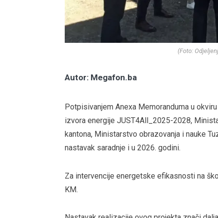
(Foto: Odjelje
Autor: Megafon.ba
Potpisivanjem Anexa Memoranduma u okviru pr
izvora energije JUST4All_2025-2028, Minista
kantona, Ministarstvo obrazovanja i nauke Tuz
nastavak saradnje i u 2026. godini.
Za intervencije energetske efikasnosti na ško
KM.
Nastavak realizacije ovog projekta znači dalja 