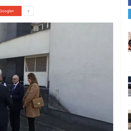
+
Google+