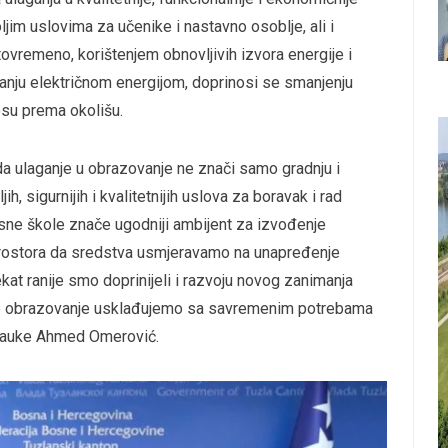
ljim uslovima za učenike i nastavno osoblje, ali i
ovremeno, korištenjem obnovljivih izvora energije i
vanju električnom energijom, doprinosi se smanjenju
osu prema okolišu.
 ulaganje u obrazovanje ne znači samo gradnju i
h, sigurnijih i kvalitetnijih uslova za boravak i rad
asne škole znače ugodniji ambijent za izvođenje
prostora da sredstva usmjeravamo na unapređenje
at ranije smo doprinijeli i razvoju novog zanimanja
še obrazovanje usklađujemo sa savremenim potrebama
i nauke Ahmed Omerović.