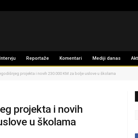
Intervju
Reportaže
Komentari
Mediji danas
Ak
egodišnjeg projekta i novih 230.000 KM za bolje uslove u školama
g projekta i novih
uslove u školama