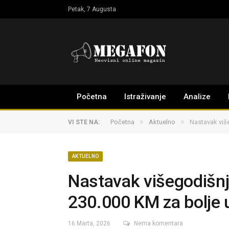
Petak, 7 Augusta
Početna
Istraživanje
Analize
»
»
Početna
Aktuelno
Nastavak viš
VI STE NA:
AKTUELNO
Nastavak višegodišnje
230.000 KM za bolje 
16 Marta, 2026
Nema komentara