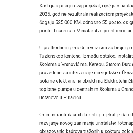
Kada je u pitanju ovaj projekat, riječ je o na
2025. godine rezultirala realizacijom projeka
čega je 525.000 KM, odnosno 55 posto, osig
posto, finansiralo Ministarstvo prostornog ur
U prethodnom periodu realizirani su brojni pr
Tuzlanskog kantona. Između ostalog, instali
školama u Vranovićima, Kerepu, Starom Đurđevi
provedene su intervencije energetske efikasn
solarne elektrane na objektima Elektrotehničke
toplotne pumpe u centralnim školama u Orahov
ustanove u Puračiću.
Osim infrastrukturnih koristi, projekat je dao
razvijanje novog zanimanja „instalater foton
obrazovanje kadrova traženih u sektoru zelen