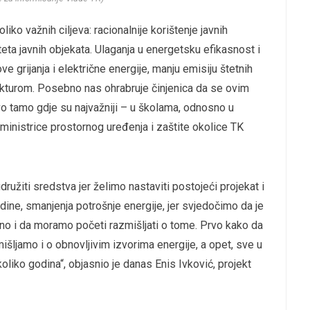
oliko važnih ciljeva: racionalnije korištenje javnih
teta javnih objekata. Ulaganja u energetsku efikasnost i
e grijanja i električne energije, manju emisiju štetnih
rukturom. Posebno nas ohrabruje činjenica da se ovim
vo tamo gdje su najvažniji – u školama, odnosno u
 ministrice prostornog uređenja i zaštite okolice TK
užiti sredstva jer želimo nastaviti postojeći projekat i
dine, smanjenja potrošnje energije, jer svjedočimo da je
no i da moramo početi razmišljati o tome. Prvo kako da
šljamo i o obnovljivim izvorima energije, a opet, sve u
oliko godina“, objasnio je danas Enis Ivković, projekt