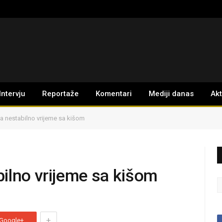
Intervju
Reportaže
Komentari
Mediji danas
Ak
a nestabilno vrijeme sa kišom
ilno vrijeme sa kišom
+
Google+