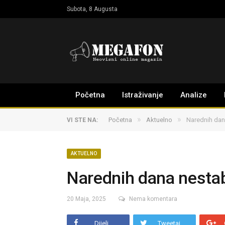
Subota, 8 Augusta
Početna
Istraživanje
Analize
»
»
Početna
Aktuelno
Narednih dan
VI STE NA:
AKTUELNO
Narednih dana nestab
20 Maja, 2025
Nema komentara
Dijeli
Tweetaj