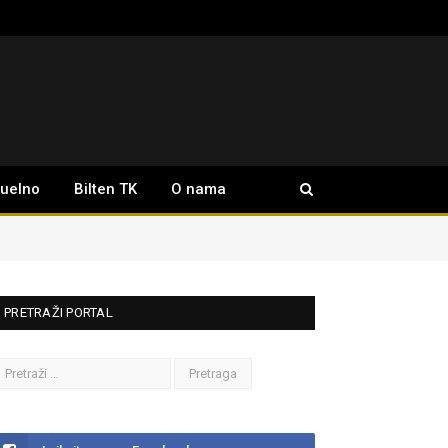
tuelno
Bilten TK
O nama
PRETRAŽI PORTAL