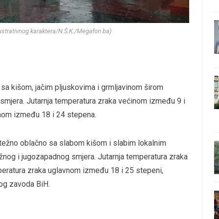
ilustrativnog karaktera/N.Š.K./Megafon.ba)
 sa kišom, jačim pljuskovima i grmljavinom širom
g smjera. Jutarnja temperatura zraka većinom između 9 i
vnom između 18 i 24 stepena.
retežno oblačno sa slabom kišom i slabim lokalnim
užnog i jugozapadnog smjera. Jutarnja temperatura zraka
peratura zraka uglavnom između 18 i 25 stepeni,
og zavoda BiH.