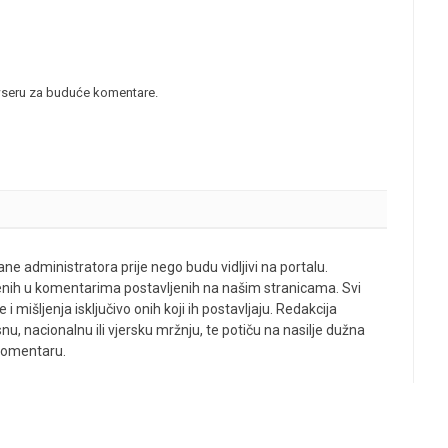
wseru za buduće komentare.
ne administratora prije nego budu vidljivi na portalu.
enih u komentarima postavljenih na našim stranicama. Svi
 mišljenja isključivo onih koji ih postavljaju. Redakcija
u, nacionalnu ili vjersku mržnju, te potiču na nasilje dužna
 komentaru.