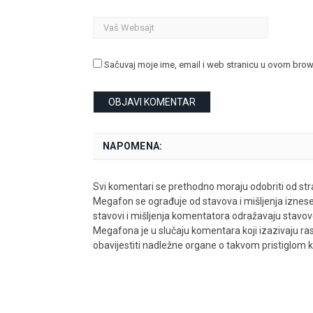
Sačuvaj moje ime, email i web stranicu u ovom bro
NAPOMENA:
Svi komentari se prethodno moraju odobriti od stra
Megafon se ograđuje od stavova i mišljenja iznes
stavovi i mišljenja komentatora odražavaju stavove i
Megafona je u slučaju komentara koji izazivaju rasn
obavijestiti nadležne organe o takvom pristiglom