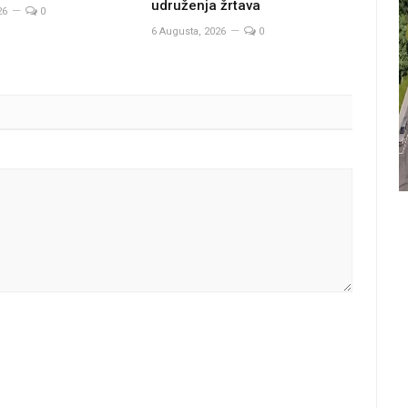
udruženja žrtava
26
0
6 Augusta, 2026
0