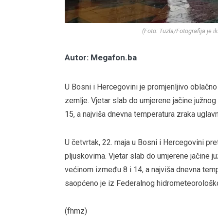
(Foto: Tuzla/Fotografija je 
Autor: Megafon.ba
U Bosni i Hercegovini je promjenljivo oblačno
zemlje. Vjetar slab do umjerene jačine južno
15, a najviša dnevna temperatura zraka ugla
U četvrtak, 22. maja u Bosni i Hercegovini p
pljuskovima. Vjetar slab do umjerene jačine j
većinom između 8 i 14, a najviša dnevna tem
saopćeno je iz Federalnog hidrometeorološk
(fhmz)