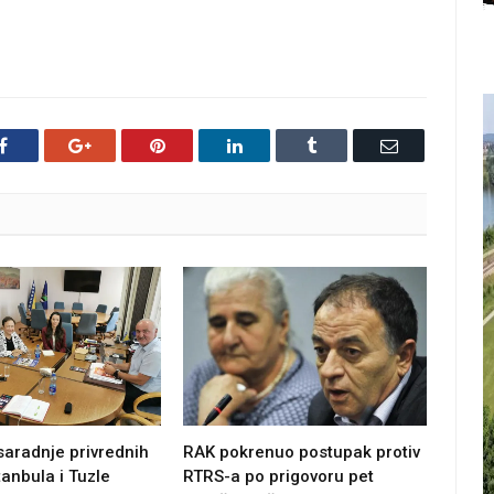
Facebook
Google+
Pinterest
LinkedIn
Tumblr
Email
saradnje privrednih
RAK pokrenuo postupak protiv
anbula i Tuzle
RTRS-a po prigovoru pet