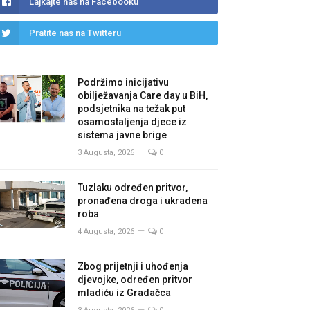
Lajkajte nas na Facebooku
Pratite nas na Twitteru
Podržimo inicijativu
obilježavanja Care day u BiH,
podsjetnika na težak put
osamostaljenja djece iz
sistema javne brige
3 Augusta, 2026
0
Tuzlaku određen pritvor,
pronađena droga i ukradena
roba
4 Augusta, 2026
0
Zbog prijetnji i uhođenja
djevojke, određen pritvor
mladiću iz Gradačca