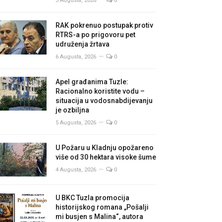
3 Augusta, 2026
0
RAK pokrenuo postupak protiv
RTRS-a po prigovoru pet
udruženja žrtava
6 Augusta, 2026
0
Apel građanima Tuzle:
Racionalno koristite vodu –
situacija u vodosnabdijevanju
je ozbiljna
5 Augusta, 2026
0
U Požaru u Kladnju opožareno
više od 30 hektara visoke šume
4 Augusta, 2026
0
U BKC Tuzla promocija
historijskog romana „Pošalji
mi busjen s Malina“, autora