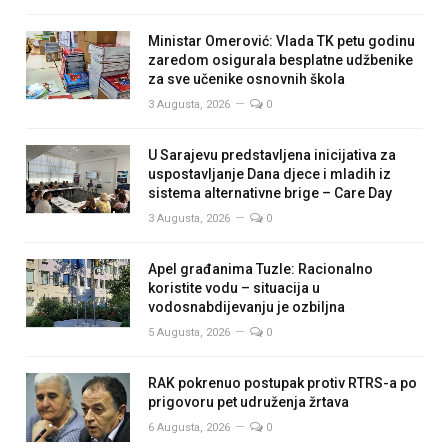
Ministar Omerović: Vlada TK petu godinu
zaredom osigurala besplatne udžbenike
za sve učenike osnovnih škola
3 Augusta, 2026
0
U Sarajevu predstavljena inicijativa za
uspostavljanje Dana djece i mladih iz
sistema alternativne brige – Care Day
3 Augusta, 2026
0
Apel građanima Tuzle: Racionalno
koristite vodu – situacija u
vodosnabdijevanju je ozbiljna
5 Augusta, 2026
0
RAK pokrenuo postupak protiv RTRS-a po
prigovoru pet udruženja žrtava
6 Augusta, 2026
0