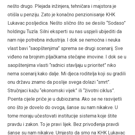
nešto drugo. Plejada inžinjera, tehničara i majstora je
otišla u penziju. Zato je konačno penzionisanje KHK
Lukavac posljedica. Nešto slično što se desilo “Sodaso”
holdingu Tuzla. Silni eksperti su nas uspjeli ubijediti da
nam nije potrebna industrija. I dok se nemoćna i neuka
vlast bavi “saopštenjima” sprema se drugi scenarij. Sve
viđeno na brojnim pljačkama stečajne imovine. I dok se u
saopštenjima vlasti “radnici stavljaju u prioritet” niko
nema scenarij kako dalje. Mi djeca roditelja koji su gradili
onu državu znamo da poslije svega dolazi “smrt”.
Stručnjaci kažu “ekonomski vijek” ili “životni ciklus”.
Poenta cijele priče je u dubiozama. Ako se ne rasvijetli
ono što je dovelo do ovoga, šanse su nam nikakve. U
tome moraju učestovati institucije sistema koje štite
pravdu i zakon. To je pravi lijek. Bez privođenja pravdi
šanse su nam nikakve. Umjesto da smo na KHK Lukavac