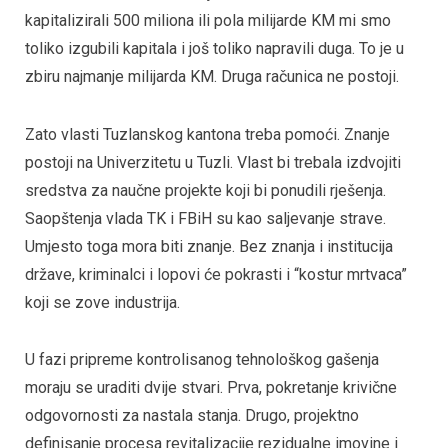
kapitalizirali 500 miliona ili pola milijarde KM mi smo
toliko izgubili kapitala i još toliko napravili duga. To je u
zbiru najmanje milijarda KM. Druga računica ne postoji.
Zato vlasti Tuzlanskog kantona treba pomoći. Znanje
postoji na Univerzitetu u Tuzli. Vlast bi trebala izdvojiti
sredstva za naučne projekte koji bi ponudili rješenja.
Saopštenja vlada TK i FBiH su kao saljevanje strave.
Umjesto toga mora biti znanje. Bez znanja i institucija
države, kriminalci i lopovi će pokrasti i “kostur mrtvaca”
koji se zove industrija.
U fazi pripreme kontrolisanog tehnološkog gašenja
moraju se uraditi dvije stvari. Prva, pokretanje krivične
odgovornosti za nastala stanja. Drugo, projektno
definisanje procesa revitalizacije rezidualne imovine i