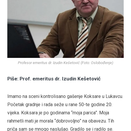
Profesor emeritus dr. Izudin Kešetović (Foto: Oslobođenje)
Piše: Prof. emeritus dr. Izudin Kešetović
Imamo na sceni kontrolisano gašenje Koksare u Lukavcu.
Početak gradnje i rada seže u rane 50-te godine 20.
vijeka. Koksara je po godinama “moja parica”. Moja
rahmetli mati je morala “dobrovoljno” na obavezu. Tih
priča sam se mnogo naslušao. Gradilo se i radilo se.