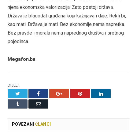
njena ekonomska valorizacija. Zato postoji država.
Država je blagodat građana koja kažnjava i daje. Rekli bi,
kao mati. Država je mati. Bez ekonomije nema napretka.
Bez pravde i morala nema naprednog društva i sretnog
pojedinca.
Megafon.ba
DIJELI.
Twitter
Facebook
Google+
Pinterest
LinkedIn
Tumblr
Email
POVEZANI
ČLANCI