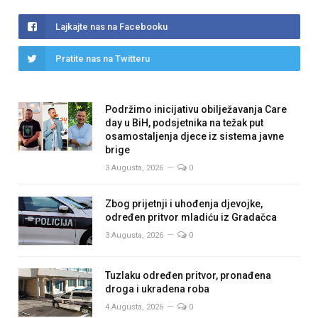
Lajkajte nas na Facebooku
Pratite nas na Twitteru
Podržimo inicijativu obilježavanja Care
day u BiH, podsjetnika na težak put
osamostaljenja djece iz sistema javne
brige
3 Augusta, 2026
0
Zbog prijetnji i uhođenja djevojke,
određen pritvor mladiću iz Gradačca
3 Augusta, 2026
0
Tuzlaku određen pritvor, pronađena
droga i ukradena roba
4 Augusta, 2026
0