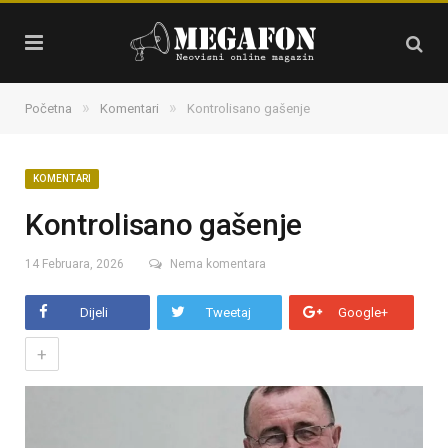
»
»
Početna
Komentari
Kontrolisano gašenje
KOMENTARI
Kontrolisano gašenje
14 Februara, 2026
Nema komentara
Dijeli
Tweetaj
Google+
+