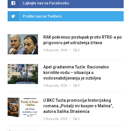
Lajkajte nas na Facebooku
Pratite nas na Twitteru
RAK pokrenuo postupak protiv RTRS-a po
prigovoru pet udruženja žrtava
6 Augusta, 2026
0
Apel građanima Tuzle: Racionalno
koristite vodu – situacija u
vodosnabdijevanju je ozbiljna
5 Augusta, 2026
0
U BKC Tuzla promocija historijskog
romana „Pošalji mi busjen s Malina“,
autora Saliha Straševića
5 Augusta, 2026
0