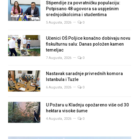
Stipendije za povratničku populaciju:
Potpisano 48 ugovora sa uspješnim
srednjoškolcima i studentima
5 Augusta, 2026
0
Učenici OŠ Poljice konačno dobivaju novu
fiskulturnu salu: Danas položen kamen
temeljac
7 Augusta, 2026
0
Nastavak saradnje privrednih komora
Istanbula i Tuzle
6 Augusta, 2026
0
U Požaru u Kladnju opožareno više od 30
hektara visoke šume
4 Augusta, 2026
0