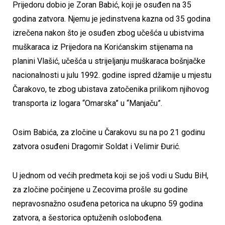
Prijedoru dobio je Zoran Babić, koji je osuđen na 35
godina zatvora. Njemu je jedinstvena kazna od 35 godina
izrečena nakon što je osuđen zbog učešća u ubistvima
muškaraca iz Prijedora na Korićanskim stijenama na
planini Vlašić, učešća u strijeljanju muškaraca bošnjačke
nacionalnosti u julu 1992. godine ispred džamije u mjestu
Čarakovo, te zbog ubistava zatočenika prilikom njihovog
transporta iz logara “Omarska” u “Manjaču”.
Osim Babića, za zločine u Čarakovu su na po 21 godinu
zatvora osuđeni Dragomir Soldat i Velimir Đurić.
U jednom od većih predmeta koji se još vodi u Sudu BiH,
za zločine počinjene u Zecovima prošle su godine
nepravosnažno osuđena petorica na ukupno 59 godina
zatvora, a šestorica optuženih oslobođena.