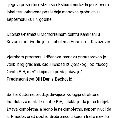
njegovi posmrtni ostaci su ekshumirani kada je na ovom
lokalitetu otkrivena posljednja masovna grobnica, u
septembru 2017. godine.
Dženaza-namaz u Memorijalnom centru Kamičani u
Kozarcu predvodio je reisul-ulema Husein-ef. Kavazović.
Vjerskom programu i dženaza-namazu prisustvovao je
veliki broj građana, kao i ličnosti iz vjerskog i političkog
života BiH, među kojima u predsjedavajući
Predsjedništva BiH Denis Bećirović.
Saliha Đuderija, predsjedavajuća Kolegija direktora
Instituta za nestale osobe BiH, istakla je da je su tri tijela
žrtava kompletna, a jedno je nekompletno, napominjući da
je Prijedor, grad poslije Srebrenice u kojem traže najviše