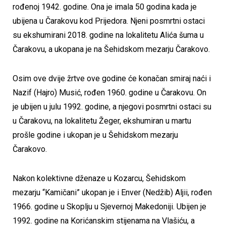
rođenoj 1942. godine. Ona je imala 50 godina kada je
ubijena u Čarakovu kod Prijedora. Njeni posmrtni ostaci
su ekshumirani 2018. godine na lokalitetu Alića šuma u
Čarakovu, a ukopana je na Šehidskom mezarju Čarakovo.
Osim ove dvije žrtve ove godine će konačan smiraj naći i
Nazif (Hajro) Musić, rođen 1960. godine u Čarakovu. On
je ubijen u julu 1992. godine, a njegovi posmrtni ostaci su
u Čarakovu, na lokalitetu Žeger, ekshumiran u martu
prošle godine i ukopan je u Šehidskom mezarju
Čarakovo.
Nakon kolektivne dženaze u Kozarcu, Šehidskom
mezarju “Kamičani” ukopan je i Enver (Nedžib) Aljii, rođen
1966. godine u Skoplju u Sjevernoj Makedoniji. Ubijen je
1992. godine na Korićanskim stijenama na Vlašiću, a