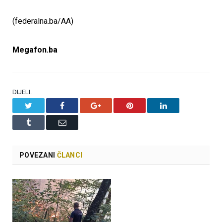
(federalna.ba/AA)
Megafon.ba
DIJELI.
Twitter
Facebook
Google+
Pinterest
LinkedIn
Tumblr
Email
POVEZANI
ČLANCI