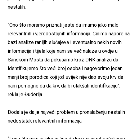
nestalih.
“Ono što moramo priznati jeste da imamo jako malo
relevantnih i vjerodostojnih informacija. Činimo napore na
bazi analize ranijih slučajeva i eventualno nekih novih
informacija i tijela koje nam se već nalaze u ovdje u
Sanskom Mostu da pokušamo kroz DNK analizu da
identifikujemo što veći broj osoba i nagovorimo jedan
manji broj porodica koji još uvijek nije dao svoju krv da
nam pomogne da da krv, da bi olakšali identifikaciju”,
rekla je Đuderija.
Dodala je da je najveći problem u pronalaženju nestalih
nedostatak relevantnih informacija.
“I ono što nam je jako važno da kroz javnost pošaljemo