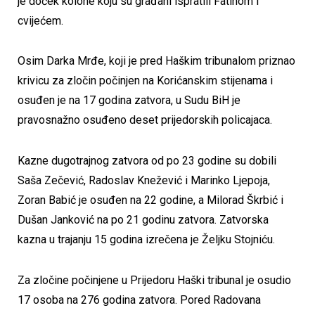
je doček kolone koju su građani ispratili Fatihom i
cvijećem.
Osim Darka Mrđe, koji je pred Haškim tribunalom priznao
krivicu za zločin počinjen na Korićanskim stijenama i
osuđen je na 17 godina zatvora, u Sudu BiH je
pravosnažno osuđeno deset prijedorskih policajaca.
Kazne dugotrajnog zatvora od po 23 godine su dobili
Saša Zečević, Radoslav Knežević i Marinko Ljepoja,
Zoran Babić je osuđen na 22 godine, a Milorad Škrbić i
Dušan Janković na po 21 godinu zatvora. Zatvorska
kazna u trajanju 15 godina izrečena je Željku Stojniću.
Za zločine počinjene u Prijedoru Haški tribunal je osudio
17 osoba na 276 godina zatvora. Pored Radovana