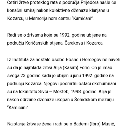
Četiri žrtve proteklog rata s područja Prijedora našle će
konačni smiraj nakon kolektivne dženaze klanjane u
Kozarcu, u Memorijalnom centru “Kamičani”.
Radi se o žrtvama koje su 1992. godine ubijene na
području Korićanskih stijena, Čarakova i Kozarca.
Iz Instituta za nestale osobe Bosne i Hercegovine naveli
su da je najmlađa žrtva Alija (Kasim) Forić. On je imao
svega 23 godine kada je ubijen u junu 1992. godine na
području Kozarca. Njegovi posmrtni ostaci ekshumirani
su na lokalitetu Sivci – Mekteb, 1998. godine. Alija je
nakon održane dženaze ukopan u Šehidskom mezarju
“Kamičani”.
Najstarija žrtva je žena i radi se o Bademi (Ibro) Musić,