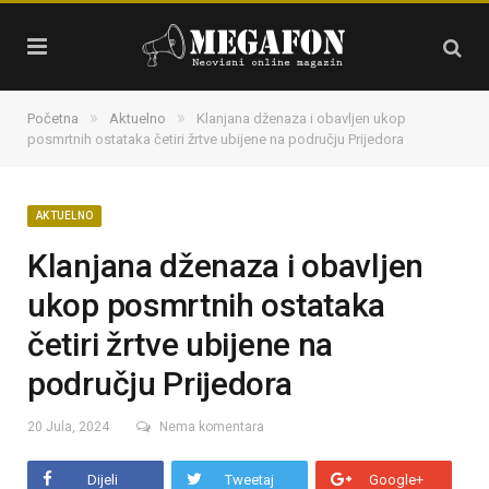
»
»
Početna
Aktuelno
Klanjana dženaza i obavljen ukop
posmrtnih ostataka četiri žrtve ubijene na području Prijedora
AKTUELNO
Klanjana dženaza i obavljen
ukop posmrtnih ostataka
četiri žrtve ubijene na
području Prijedora
20 Jula, 2024
Nema komentara
Dijeli
Tweetaj
Google+