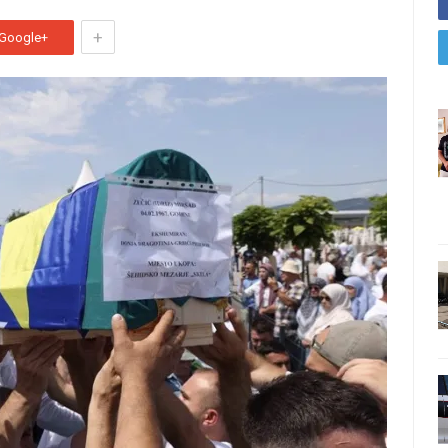
+
Google+