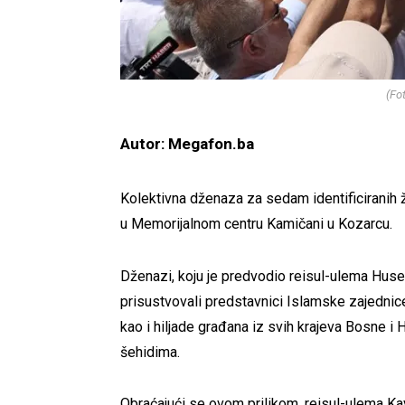
(Fo
Autor: Megafon.ba
Kolektivna dženaza za sedam identificiranih žr
u Memorijalnom centru Kamičani u Kozarcu.
Dženazi, koju je predvodio reisul-ulema Husei
prisustvovali predstavnici Islamske zajednice 
kao i hiljade građana iz svih krajeva Bosne i 
šehidima.
Obraćajući se ovom prilikom, reisul-ulema Ka