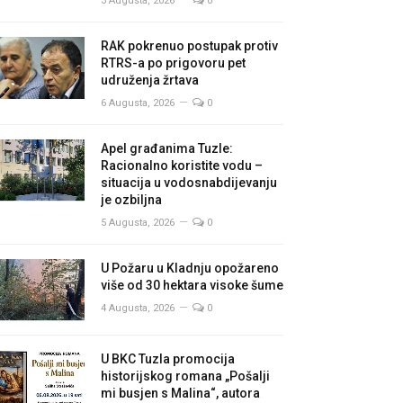
3 Augusta, 2026
0
RAK pokrenuo postupak protiv
RTRS-a po prigovoru pet
udruženja žrtava
6 Augusta, 2026
0
Apel građanima Tuzle:
Racionalno koristite vodu –
situacija u vodosnabdijevanju
je ozbiljna
5 Augusta, 2026
0
U Požaru u Kladnju opožareno
više od 30 hektara visoke šume
4 Augusta, 2026
0
U BKC Tuzla promocija
historijskog romana „Pošalji
mi busjen s Malina“, autora