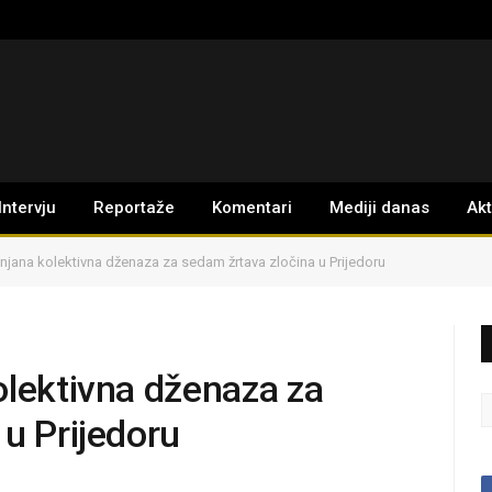
Intervju
Reportaže
Komentari
Mediji danas
Ak
njana kolektivna dženaza za sedam žrtava zločina u Prijedoru
olektivna dženaza za
u Prijedoru