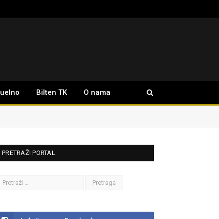
tuelno
Bilten TK
O nama
PRETRAŽI PORTAL