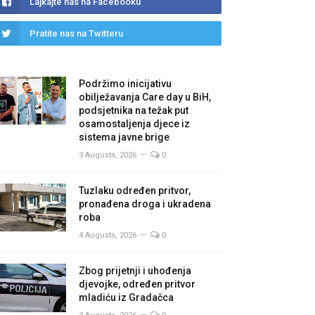
Lajkajte nas na Facebooku
Pratite nas na Twitteru
Podržimo inicijativu
obilježavanja Care day u BiH,
podsjetnika na težak put
osamostaljenja djece iz
sistema javne brige
3 Augusta, 2026
0
Tuzlaku određen pritvor,
pronađena droga i ukradena
roba
4 Augusta, 2026
0
Zbog prijetnji i uhođenja
djevojke, određen pritvor
mladiću iz Gradačca