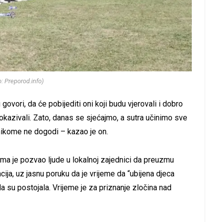
o: Preporod.info)
govori, da će pobijediti oni koji budu vjerovali i dobro
e pokazivali. Zato, danas se sjećajmo, a sutra učinimo sve
 nikome ne dogodi – kazao je on.
ema je pozvao ljude u lokalnoj zajednici da preuzmu
ija, uz jasnu poruku da je vrijeme da “ubijena djeca
da su postojala. Vrijeme je za priznanje zločina nad