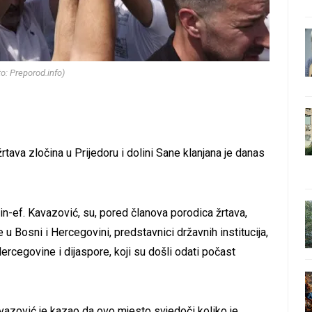
to: Preporod.info)
tava zločina u Prijedoru i dolini Sane klanjana je danas
n-ef. Kavazović, su, pored članova porodica žrtava,
u Bosni i Hercegovini, predstavnici državnih institucija,
Hercegovine i dijaspore, koji su došli odati počast
vazović je kazao da ovo mjesto svjedoči koliko je