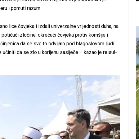
eru i pomuti razum.
no lice čovjeka i izdali univerzalne vrijednosti duha, na
, potičući zločine, okrećući čovjeka protiv komšije i
 činjenica da se sve to odvijalo pod blagoslovom ljudi
e učiniti da se zlo u korijenu sasiječe – kazao je reisul-