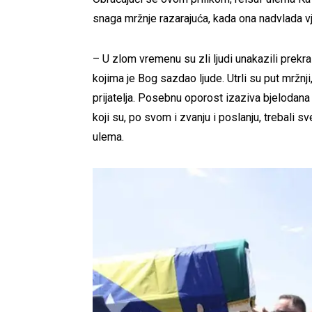
snaga mržnje razarajuća, kada ona nadvlada vj
– U zlom vremenu su zli ljudi unakazili prekras
kojima je Bog sazdao ljude. Utrli su put mržnji
prijatelja. Posebnu oporost izaziva bjelodana
koji su, po svom i zvanju i poslanju, trebali sv
ulema.