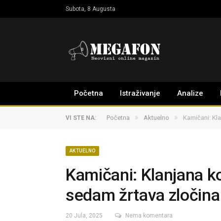
Subota, 8 Augusta
Početna
Istraživanje
Analize
»
»
Početna
Aktuelno
Kamičani: Kla
VI STE NA:
AKTUELNO
Kamičani: Klanjana k
sedam žrtava zločina 
20 Jula, 2025
Nema komentara