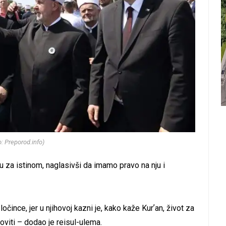
o: Preporod.info)
ju za istinom, naglasivši da imamo pravo na nju i
čince, jer u njihovoj kazni je, kako kaže Kurʼan, život za
oviti – dodao je reisul-ulema.