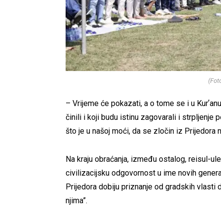
(Fot
– Vrijeme će pokazati, a o tome se i u Kurʼanu 
činili i koji budu istinu zagovarali i strpljenj
što je u našoj moći, da se zločin iz Prijedora
Na kraju obraćanja, između ostalog, reisul-ul
civilizacijsku odgovornost u ime novih generac
Prijedora dobiju priznanje od gradskih vlasti 
njima”.