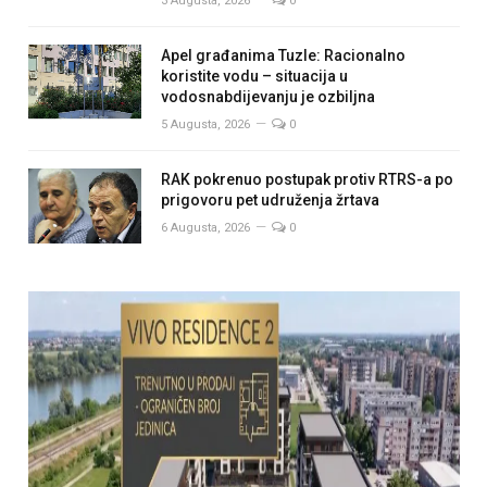
3 Augusta, 2026
0
Apel građanima Tuzle: Racionalno
koristite vodu – situacija u
vodosnabdijevanju je ozbiljna
5 Augusta, 2026
0
RAK pokrenuo postupak protiv RTRS-a po
prigovoru pet udruženja žrtava
6 Augusta, 2026
0