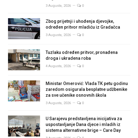
3 Augusta, 2026
0
Zbog prijetnji i uhođenja djevojke,
određen pritvor mladiću iz Gradačca
3 Augusta, 2026
0
Tuzlaku određen pritvor, pronađena
droga i ukradena roba
4 Augusta, 2026
0
Ministar Omerović: Vlada TK petu godinu
zaredom osigurala besplatne udžbenike
za sve učenike osnovnih škola
3 Augusta, 2026
0
U Sarajevu predstavljena inicijativa za
uspostavljanje Dana djece i mladih iz
sistema alternativne brige – Care Day