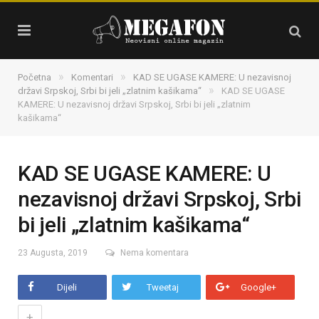
»
»
Početna
Komentari
KAD SE UGASE KAMERE: U nezavisnoj
»
državi Srpskoj, Srbi bi jeli „zlatnim kašikama“
KAD SE UGASE
KAMERE: U nezavisnoj državi Srpskoj, Srbi bi jeli „zlatnim
kašikama“
KAD SE UGASE KAMERE: U
nezavisnoj državi Srpskoj, Srbi
bi jeli „zlatnim kašikama“
23 Augusta, 2019
Nema komentara
Dijeli
Tweetaj
Google+
+