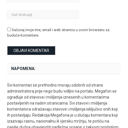
Sačuvaj moje ime, email i web stranicu u ovom browseru za
buduće komentare.
NAPOMENA:
Svi komentari se prethodno moraju odobriti od strane
administratora prije nego budu vidljivi na portalu. Megafon se
ograđuje od stavova i mišljenja iznesenih u komentarima
postavljenih na našim stranicama. Svi stavovi i mišljenja
komentatora odražavaju stavove i mišljenja isključivo onih koji
ih postavljaju. Redakcija Megafona je u slučaju komentara koji
izazivaju rasnu, nacionalnu ili vjersku mržnju, te potiču na
nasilje dužna obavijestiti nadležne organe o takvom pristiglom