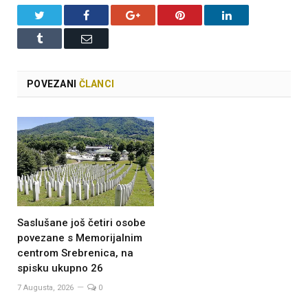
Twitter
Facebook
Google+
Pinterest
LinkedIn
Tumblr
Email
POVEZANI
ČLANCI
Saslušane još četiri osobe
povezane s Memorijalnim
centrom Srebrenica, na
spisku ukupno 26
7 Augusta, 2026
0