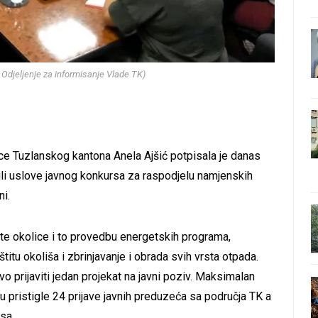
 Odjeljenje za informisanje Vlade TK)
ice Tuzlanskog kantona Anela Ajšić potpisala je danas
ili uslove javnog konkursa za raspodjelu namjenskih
i.
ite okolice i to provedbu energetskih programa,
štitu okoliša i zbrinjavanje i obrada svih vrsta otpada.
 prijaviti jedan projekat na javni poziv. Maksimalan
 pristigle 24 prijave javnih preduzeća sa područja TK a
sa.