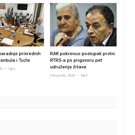
saradnje privrednih
RAK pokrenuo postupak protiv
anbula i Tuzle
RTRS-a po prigovoru pet
udruženja žrtava
26
0
6 Augusta, 2026
0