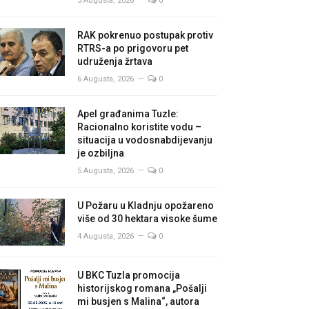
3 Augusta, 2026
0
RAK pokrenuo postupak protiv
RTRS-a po prigovoru pet
udruženja žrtava
6 Augusta, 2026
0
Apel građanima Tuzle:
Racionalno koristite vodu –
situacija u vodosnabdijevanju
je ozbiljna
5 Augusta, 2026
0
U Požaru u Kladnju opožareno
više od 30 hektara visoke šume
4 Augusta, 2026
0
U BKC Tuzla promocija
historijskog romana „Pošalji
mi busjen s Malina“, autora