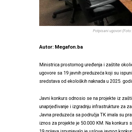
Potpisani ugovori (Foto:
Autor: Megafon.ba
Ministrica prostornog uređenja i zaštite okol
ugovore sa 19 javnih preduzeća koji su ispun
sredstava od ekoloških naknada u 2025. godin
Javni konkurs odnosio se na projekte iz zašt
unaprjeđivanje i izgradnju infrastrukture za za
Javna preduzeća sa područja TK imala su pravo
iznos za projekte je 50.000 KM. Na konkurs su
19 prijava ispunjavalo je uslove javnog konkur