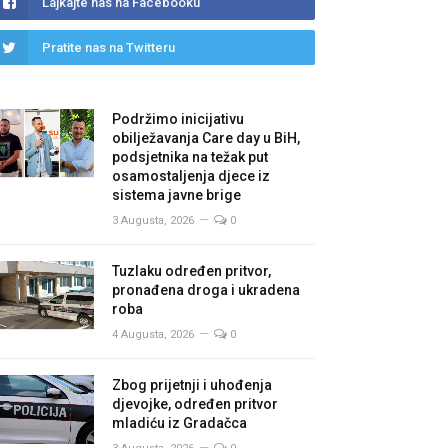
Lajkajte nas na Facebooku
Pratite nas na Twitteru
Podržimo inicijativu
obilježavanja Care day u BiH,
podsjetnika na težak put
osamostaljenja djece iz
sistema javne brige
3 Augusta, 2026
0
Tuzlaku određen pritvor,
pronađena droga i ukradena
roba
4 Augusta, 2026
0
Zbog prijetnji i uhođenja
djevojke, određen pritvor
mladiću iz Gradačca