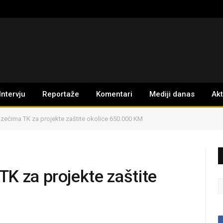
Intervju
Reportaže
Komentari
Mediji danas
Ak
zećima TK za projekte zaštite okolice 650.000 KM
K za projekte zaštite