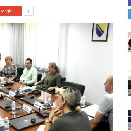
+
Google+