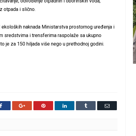
čitavanje, odvođenje otpadnih i oborinskih voda,
z otpada i slično.
ekoloških naknada Ministarstva prostornog uređenja i
im sredstvima i trensferima raspolaže sa ukupno
 je za 150 hiljada više nego u prethodnoj godini.
Facebook
Google+
Pinterest
LinkedIn
Tumblr
Email