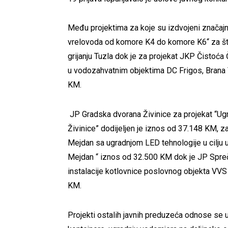
Među projektima za koje su izdvojeni značajn
vrelovoda od komore K4 do komore K6“ za š
grijanju Tuzla dok je za projekat JKP Čisto
u vodozahvatnim objektima DC Frigos, Brana V
KM.
JP Gradska dvorana Živinice za projekat “Ug
Živinice” dodijeljen je iznos od 37.148 KM, 
Mejdan sa ugradnjom LED tehnologije u cilju
Mejdan “ iznos od 32.500 KM dok je JP Spreča
instalacije kotlovnice poslovnog objekta VV
KM.
Projekti ostalih javnih preduzeća odnose se