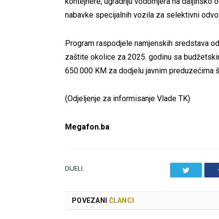
kontejnere, ugradnju vodomjera na daljinsko o
nabavke specijalnih vozila za selektivni odvo
Program raspodjele namjenskih sredstava od 
zaštite okolice za 2025. godinu sa budžetsk
650.000 KM za dodjelu javnim preduzećima što
(Odjeljenje za informisanje Vlade TK)
Megafon.ba
DIJELI.
Twitter
POVEZANI
ČLANCI