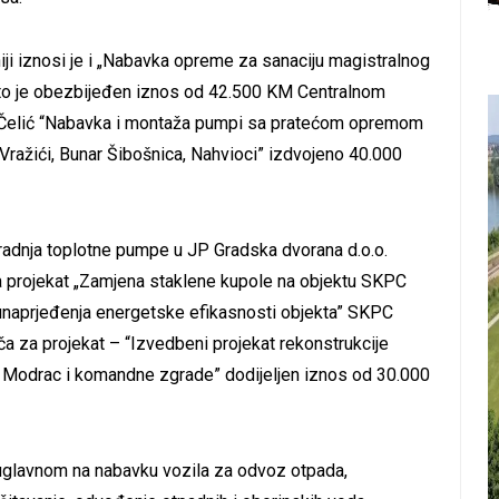
iji iznosi je i „Nabavka opreme za sanaciju magistralnog
to je obezbijeđen iznos od 42.500 KM Centralnom
ća Čelić “Nabavka i montaža pumpi sa pratećom opremom
ražići, Bunar Šibošnica, Nahvioci” izdvojeno 40.000
radnja toplotne pumpe u JP Gradska dvorana d.o.o.
za projekat „Zamjena staklene kupole na objektu SKPC
 unaprjeđenja energetske efikasnosti objekta” SKPC
 za projekat – “Izvedbeni projekat rekonstrukcije
S Modrac i komandne zgrade” dodijeljen iznos od 30.000
 uglavnom na nabavku vozila za odvoz otpada,