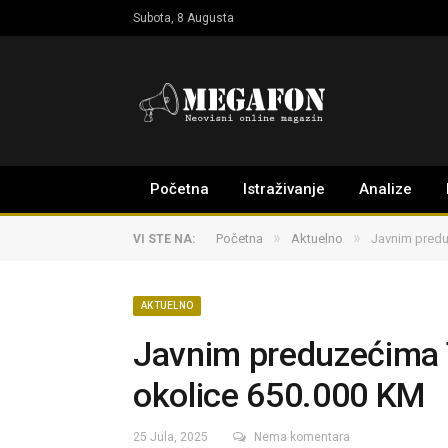
Subota, 8 Augusta
Početna
Istraživanje
Analize
»
»
Početna
Aktuelno
Javnim predu
VI STE NA:
AKTUELNO
Javnim preduzećima T
okolice 650.000 KM
25 Jula, 2025
Nema komentara