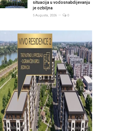
situacija u vodosnabdijevanju
je ozbiljna
5 Augusta, 2026
0