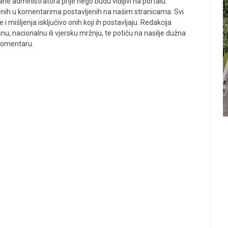
ne administratora prije nego budu vidljivi na portalu.
enih u komentarima postavljenih na našim stranicama. Svi
 mišljenja isključivo onih koji ih postavljaju. Redakcija
u, nacionalnu ili vjersku mržnju, te potiču na nasilje dužna
 komentaru.