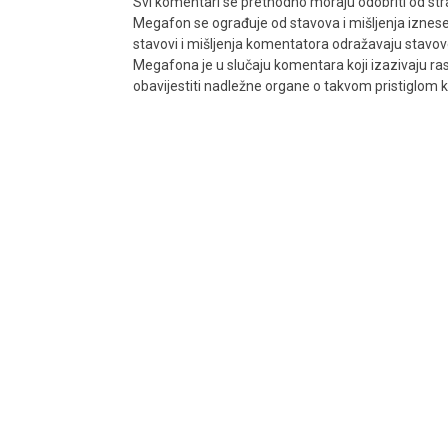
Svi komentari se prethodno moraju odobriti od stra
Megafon se ograđuje od stavova i mišljenja iznes
stavovi i mišljenja komentatora odražavaju stavove i
Megafona je u slučaju komentara koji izazivaju rasn
obavijestiti nadležne organe o takvom pristiglom