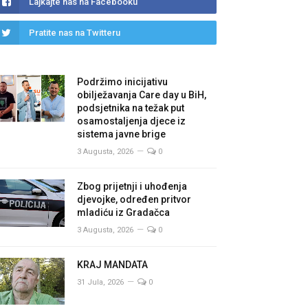
Lajkajte nas na Facebooku
Pratite nas na Twitteru
Podržimo inicijativu
obilježavanja Care day u BiH,
podsjetnika na težak put
osamostaljenja djece iz
sistema javne brige
3 Augusta, 2026
0
Zbog prijetnji i uhođenja
djevojke, određen pritvor
mladiću iz Gradačca
3 Augusta, 2026
0
KRAJ MANDATA
31 Jula, 2026
0