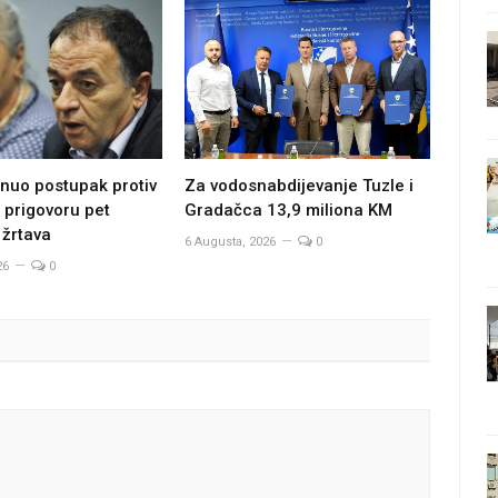
Za vodosnabdijevanje Tuzle i
nuo postupak protiv
Gradačca 13,9 miliona KM
 prigovoru pet
 žrtava
6 Augusta, 2026
0
26
0