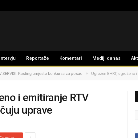
Intervju
Reportaže
Komentari
Mediji danas
Ak
»
V SERVISI: Kasting umjesto konkursa za posao
Ugrožen BHRT, ugroženo i 
no i emitiranje RTV
učuju uprave
+
Google+