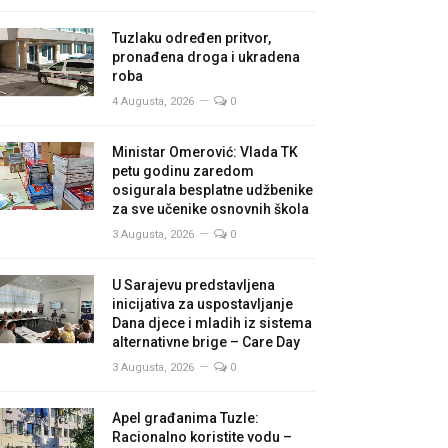
Tuzlaku određen pritvor,
pronađena droga i ukradena
roba
4 Augusta, 2026
0
Ministar Omerović: Vlada TK
petu godinu zaredom
osigurala besplatne udžbenike
za sve učenike osnovnih škola
3 Augusta, 2026
0
U Sarajevu predstavljena
inicijativa za uspostavljanje
Dana djece i mladih iz sistema
alternativne brige – Care Day
3 Augusta, 2026
0
Apel građanima Tuzle:
Racionalno koristite vodu –