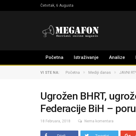
Četvrtak, 6 Augusta
Početna
Istraživanje
Analize
»
»
Početna
Mediji danas
JAVNI RT
VI STE NA:
Ugrožen BHRT, ugrože
Federacije BiH – por
18 Februara, 2018
Nema komentara
Dijeli
Tweetaj