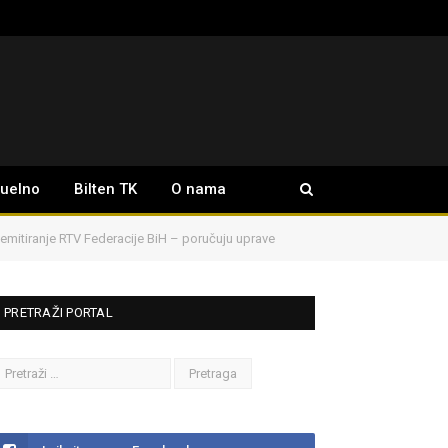
tuelno
Bilten TK
O nama
emitiranje RTV Federacije BiH – poručuju uprave
PRETRAŽI PORTAL