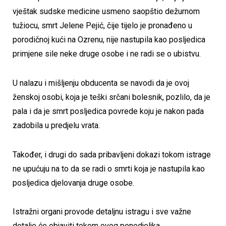
vještak sudske medicine usmeno saopštio dežurnom
tužiocu, smrt Jelene Pejić, čije tijelo je pronađeno u
porodičnoj kući na Ozrenu, nije nastupila kao posljedica
primjene sile neke druge osobe i ne radi se o ubistvu.
U nalazu i mišljenju obducenta se navodi da je ovoj
ženskoj osobi, koja je teški srčani bolesnik, pozlilo, da je
pala i da je smrt posljedica povrede koju je nakon pada
zadobila u predjelu vrata.
Također, i drugi do sada pribavljeni dokazi tokom istrage
ne upućuju na to da se radi o smrti koja je nastupila kao
posljedica djelovanja druge osobe.
Istražni organi provode detaljnu istragu i sve važne
detalje će objaviti tokom ovog ponedjeljka.