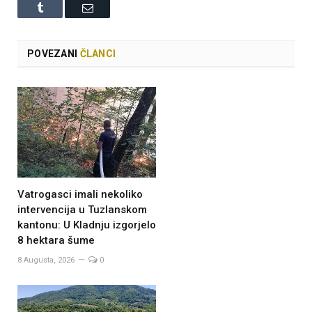
Tumblr
Email
POVEZANI
ČLANCI
Vatrogasci imali nekoliko
intervencija u Tuzlanskom
kantonu: U Kladnju izgorjelo
8 hektara šume
8 Augusta, 2026
0