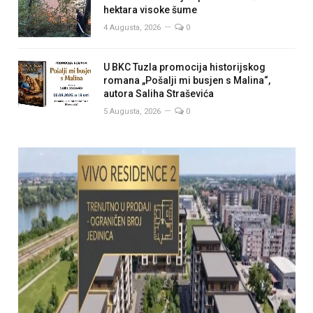
hektara visoke šume
4 Augusta, 2026
0
U BKC Tuzla promocija historijskog
romana „Pošalji mi busjen s Malina“,
autora Saliha Straševića
5 Augusta, 2026
0