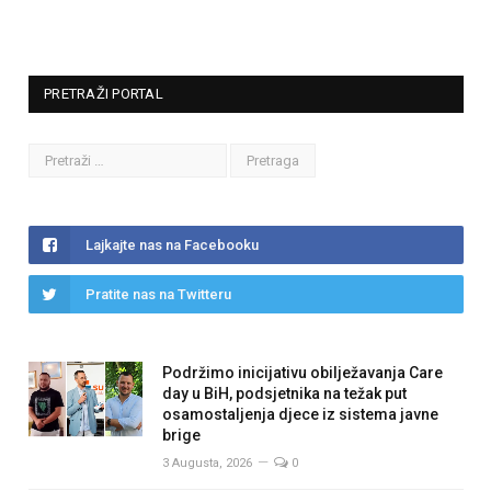
PRETRAŽI PORTAL
Lajkajte nas na Facebooku
Pratite nas na Twitteru
Podržimo inicijativu obilježavanja Care
day u BiH, podsjetnika na težak put
osamostaljenja djece iz sistema javne
brige
3 Augusta, 2026
0