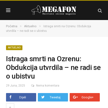
»
»
Početna
Aktuelno
Istraga smrti na Ozrenu: Obdukcija
utvrdila – ne radi se o ubistvu
AKTUELNO
Istraga smrti na Ozrenu:
Obdukcija utvrdila – ne radi se
o ubistvu
29 Juna, 2025
Nema komentara
Dijeli
Tweetaj
Google+
+