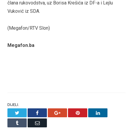
člana rukovodstva, uz Borisa Krešića iz DF-a i Lejlu
Vuković iz SDA.
(Megafon/RTV Slon)
Megafon.ba
DIJELI.
Twitter
Facebook
Google+
Pinterest
LinkedIn
Tumblr
Email