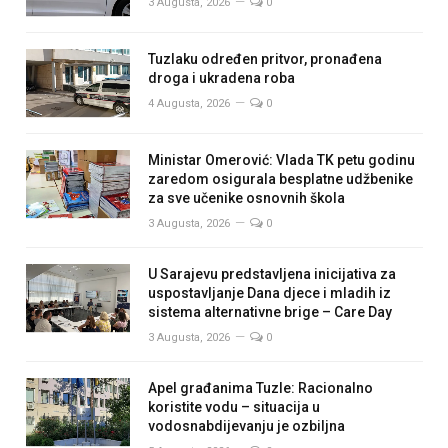
3 Augusta, 2026
0
Tuzlaku određen pritvor, pronađena
droga i ukradena roba
4 Augusta, 2026
0
Ministar Omerović: Vlada TK petu godinu
zaredom osigurala besplatne udžbenike
za sve učenike osnovnih škola
3 Augusta, 2026
0
U Sarajevu predstavljena inicijativa za
uspostavljanje Dana djece i mladih iz
sistema alternativne brige – Care Day
3 Augusta, 2026
0
Apel građanima Tuzle: Racionalno
koristite vodu – situacija u
vodosnabdijevanju je ozbiljna