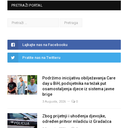
PRETRAŽI PORTAL
Lajkajte nas na Facebooku
Pratite nas na Twitteru
Podržimo inicijativu obilježavanja Care
day u BiH, podsjetnika na težak put
osamostaljenja djece iz sistema javne
brige
3 Augusta, 2026
0
Zbog prijetnji i uhođenja djevojke,
određen pritvor mladiću iz Gradačca