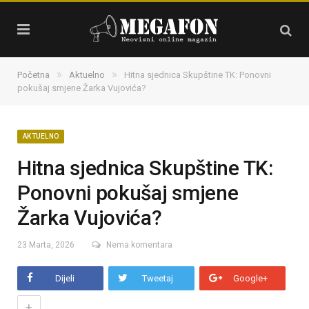
»
»
Početna
Aktuelno
Hitna sjednica Skupštine TK: Ponovni
pokušaj smjene Žarka Vujovića?
AKTUELNO
Hitna sjednica Skupštine TK:
Ponovni pokušaj smjene
Žarka Vujovića?
23 Marta, 2026
Nema komentara
Dijeli
Tweetaj
Google+
+