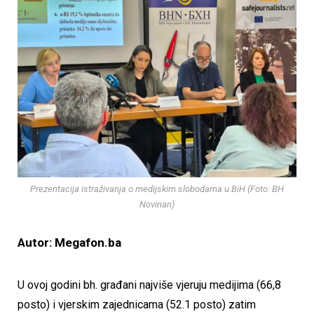
Prezentacija istraživanja o medijskim slobodama u BiH (Foto: BH
Novinari)
Autor: Megafon.ba
U ovoj godini bh. građani najviše vjeruju medijima (66,8
posto) i vjerskim zajednicama (52.1 posto) zatim