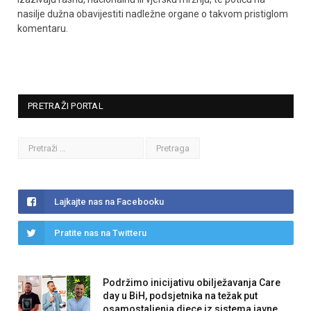
nasilje dužna obavijestiti nadležne organe o takvom pristiglom
komentaru.
PRETRAŽI PORTAL
Lajkajte nas na Facebooku
Pratite nas na Twitteru
Podržimo inicijativu obilježavanja Care
day u BiH, podsjetnika na težak put
osamostaljenja djece iz sistema javne