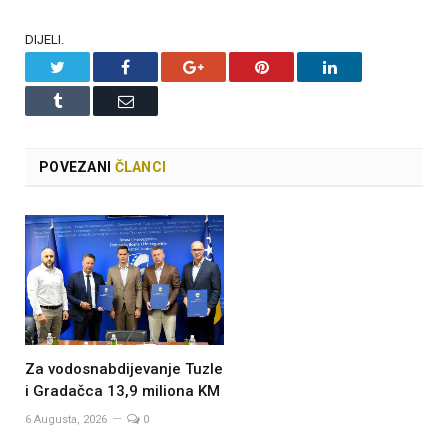
DIJELI.
Twitter
Facebook
Google+
Pinterest
LinkedIn
Tumblr
Email
POVEZANI
ČLANCI
Za vodosnabdijevanje Tuzle
i Gradačca 13,9 miliona KM
6 Augusta, 2026
0