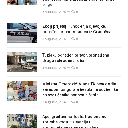
brige
3 Augusta, 2026
0
Zbog prijetnji i uhođenja djevojke,
određen pritvor mladiću iz Gradačca
3 Augusta, 2026
0
Tuzlaku određen pritvor, pronađena
droga i ukradena roba
4 Augusta, 2026
0
Ministar Omerović: Vlada TK petu godinu
zaredom osigurala besplatne udžbenike
za sve učenike osnovnih škola
3 Augusta, 2026
0
Apel građanima Tuzle: Racionalno
koristite vodu – situacija u
vodosnabdijevanju je ozbiljna