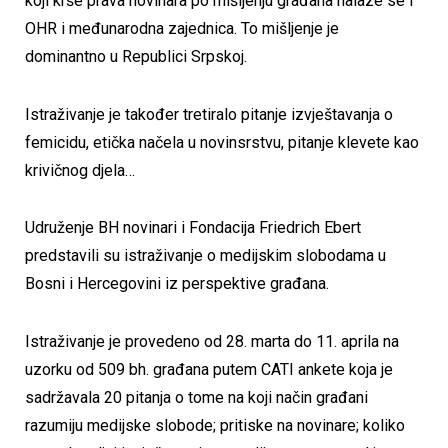
koji krše prava novinara po mišljenju građana nalaze se i
OHR i međunarodna zajednica. To mišljenje je
dominantno u Republici Srpskoj.
Istraživanje je također tretiralo pitanje izvještavanja o
femicidu, etička načela u novinsrstvu, pitanje klevete kao
krivičnog djela…
Udruženje BH novinari i Fondacija Friedrich Ebert
predstavili su istraživanje o medijskim slobodama u
Bosni i Hercegovini iz perspektive građana.
Istraživanje je provedeno od 28. marta do 11. aprila na
uzorku od 509 bh. građana putem CATI ankete koja je
sadržavala 20 pitanja o tome na koji način građani
razumiju medijske slobode; pritiske na novinare; koliko