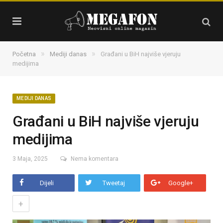
»
»
Početna
Mediji danas
Građani u BiH najviše vjeruju
medijima
MEDIJI DANAS
Građani u BiH najviše vjeruju
medijima
3 Maja, 2025
Nema komentara
Dijeli
Tweetaj
Google+
+