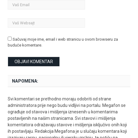
Sačuvaj moje ime, email i web stranicu u ovom browseru za
buduće komentare.
NAPOMENA:
Svi komentari se prethodno moraju odobriti od strane
administratora prije nego budu vidljivi na portalu. Megafon se
ograđuje od stavova i mišljenja iznesenih u komentarima
postavljenih na našim stranicama. Svi stavovi i mišljenja
komentatora odražavaju stavove i mišljenja isključivo onih koji
ih postavljaju. Redakcija Megafona je u slučaju komentara koji
izazivaju rasnu, nacionalnu ili vjersku mržnju, te potiču na