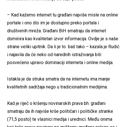
– Kad kažemo internet tu građani najviše misle na online
portale i ono što im je dostupno preko portala i
društvenih mreža. Građani BiH smatraju da internet
dominira kao kvalitetan izvor informacija. Ovdje je s naše
strane veliki upitnik. Da li je to baš tako – kazala je Rudić
i najavila da će neko od narednih istraživanja biti
posvećeno upravo dominaciji interneta i online medija.
Istakla je da struka smatra da na internetu ima manje
kvalitetnih sadržaja nego u tradicionalnim medijima.
Kad je riječ o kršenju novinarskih prava bh. građani
smatraju da ih najviše krše političari i političke stranke
(71,5 posto) te vlasnici medija i urednici. Među onima