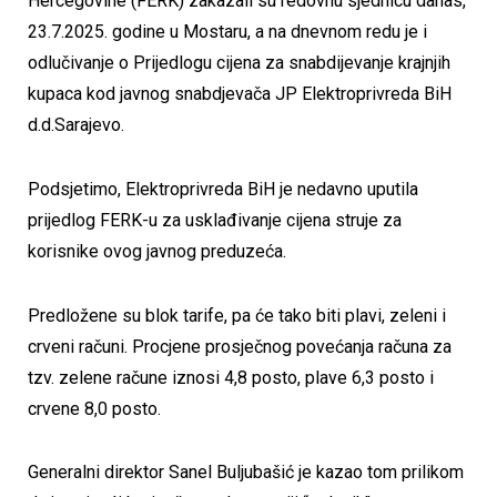
Hercegovine (FERK) zakazali su redovnu sjednicu danas,
23.7.2025. godine u Mostaru, a na dnevnom redu je i
odlučivanje o Prijedlogu cijena za snabdijevanje krajnjih
kupaca kod javnog snabdjevača JP Elektroprivreda BiH
d.d.Sarajevo.
Podsjetimo, Elektroprivreda BiH je nedavno uputila
prijedlog FERK-u za usklađivanje cijena struje za
korisnike ovog javnog preduzeća.
Predložene su blok tarife, pa će tako biti plavi, zeleni i
crveni računi. Procjene prosječnog povećanja računa za
tzv. zelene račune iznosi 4,8 posto, plave 6,3 posto i
crvene 8,0 posto.
Generalni direktor Sanel Buljubašić je kazao tom prilikom