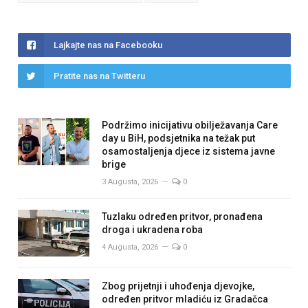
Lajkajte nas na Facebooku
Pratite nas na Twitteru
Podržimo inicijativu obilježavanja Care
day u BiH, podsjetnika na težak put
osamostaljenja djece iz sistema javne
brige
3 Augusta, 2026
0
Tuzlaku određen pritvor, pronađena
droga i ukradena roba
4 Augusta, 2026
0
Zbog prijetnji i uhođenja djevojke,
određen pritvor mladiću iz Gradačca