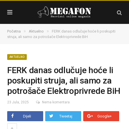
»
»
Početna
Aktuelno
FERK danas odlučuje hoće li poskupiti
struja, ali samo za potrošače Elektroprivrede BiH
AKTUELNO
FERK danas odlučuje hoće li
poskupiti struja, ali samo za
potrošače Elektroprivrede BiH
23 Jula, 2025
Nema komentara
Dijeli
Tweetaj
Google+
+