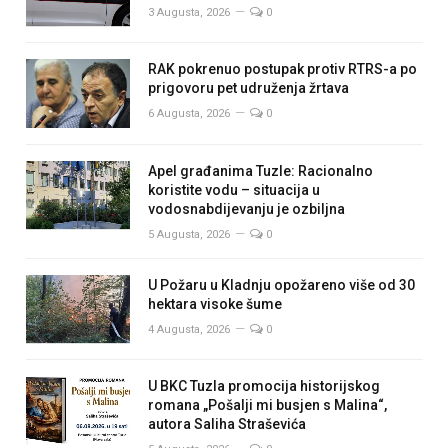
3 Augusta, 2026
0
RAK pokrenuo postupak protiv RTRS-a po
prigovoru pet udruženja žrtava
6 Augusta, 2026
0
Apel građanima Tuzle: Racionalno
koristite vodu – situacija u
vodosnabdijevanju je ozbiljna
5 Augusta, 2026
0
U Požaru u Kladnju opožareno više od 30
hektara visoke šume
4 Augusta, 2026
0
U BKC Tuzla promocija historijskog
romana „Pošalji mi busjen s Malina“,
autora Saliha Straševića