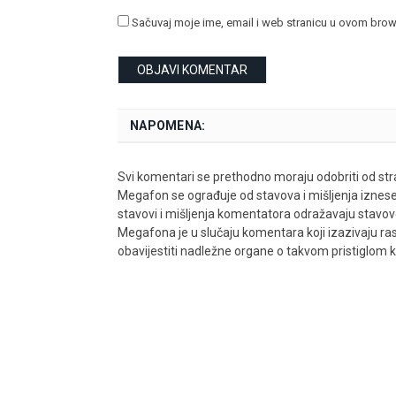
Sačuvaj moje ime, email i web stranicu u ovom bro
NAPOMENA:
Svi komentari se prethodno moraju odobriti od stra
Megafon se ograđuje od stavova i mišljenja iznes
stavovi i mišljenja komentatora odražavaju stavove i
Megafona je u slučaju komentara koji izazivaju rasn
obavijestiti nadležne organe o takvom pristiglom