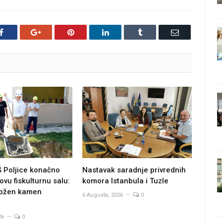
Facebook
Google+
Pinterest
LinkedIn
Tumblr
Email
Š Poljice konačno
Nastavak saradnje privrednih
ovu fiskulturnu salu:
komora Istanbula i Tuzle
ložen kamen
6 Augusta, 2026
0
26
0