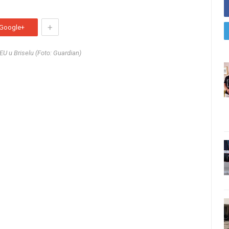
+
Google+
 EU u Briselu (Foto: Guardian)