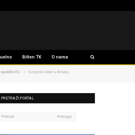
tuelno
Bilten TK
O nama
»
“ sjedište EU
Evropski lideri u Briselu
PRETRAŽI PORTAL