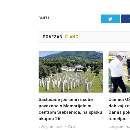
DIJELI.
Twitter
POVEZANI
ČLANCI
Saslušane još četiri osobe
Učenici O
povezane s Memorijalnim
dobivaju n
centrom Srebrenica, na spisku
Danas po
ukupno 26
temeljac
7 Augusta, 2026
0
7 Augusta, 20