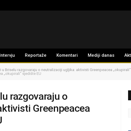
Intervju
Reportaže
Komentari
Mediji danas
Ak
i u Briselu razgovaraju o neutralizaciji ugljika: aktivisti Greenpeacea „okupirali
ea „okupirali“ sjedište EU
elu razgovaraju o
: aktivisti Greenpeacea
U