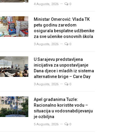
4 Augusta, 2026
0
Ministar Omerović: Vlada TK
petu godinu zaredom
osigurala besplatne udžbenike
za sve učenike osnovnih škola
3 Augusta, 2026
0
U Sarajevu predstavljena
inicijativa za uspostavljanje
Dana djece i mladih iz sistema
alternativne brige – Care Day
3 Augusta, 2026
0
Apel građanima Tuzle:
Racionalno koristite vodu –
situacija u vodosnabdijevanju
je ozbiljna
5 Augusta, 2026
0