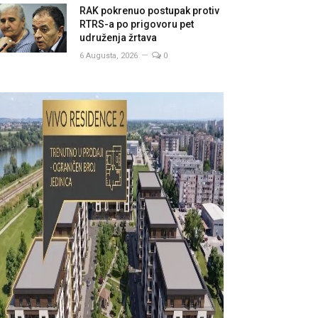
RAK pokrenuo postupak protiv
RTRS-a po prigovoru pet
udruženja žrtava
6 Augusta, 2026
0