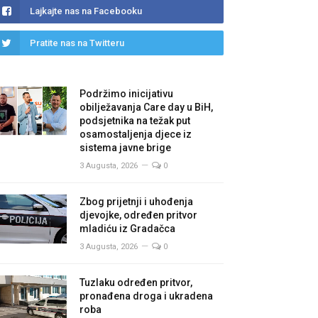
Lajkajte nas na Facebooku
Pratite nas na Twitteru
Podržimo inicijativu
obilježavanja Care day u BiH,
podsjetnika na težak put
osamostaljenja djece iz
sistema javne brige
3 Augusta, 2026
0
Zbog prijetnji i uhođenja
djevojke, određen pritvor
mladiću iz Gradačca
3 Augusta, 2026
0
Tuzlaku određen pritvor,
pronađena droga i ukradena
roba