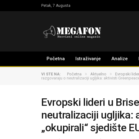
Petak, 7 Augusta
Početna
Istraživanje
Analize
»
»
Početna
Aktuelno
Evropski lider
VI STE NA:
razgovaraju o neutralizaciji ugljika: aktivisti Greenpeac
Evropski lideri u Bris
neutralizaciji ugljika
„okupirali“ sjedište E