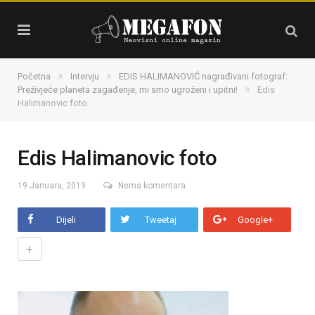
»
»
Početna
Intervju
EDIS HALIMANOVIĆ nagrađivani fotograf:
»
Preživjeće planeta zagađenje, mi smo ugroženi i upitni!
Edis
Halimanovic foto
Edis Halimanovic foto
19 Januara, 2019
Nema komentara
Dijeli
Tweetaj
Google+
+