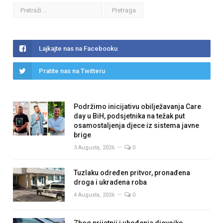
Lajkajte nas na Facebooku
Pratite nas na Twitteru
Podržimo inicijativu obilježavanja Care
day u BiH, podsjetnika na težak put
osamostaljenja djece iz sistema javne
brige
3 Augusta, 2026
0
Tuzlaku određen pritvor, pronađena
droga i ukradena roba
4 Augusta, 2026
0
Zbog prijetnji i uhođenja djevojke,