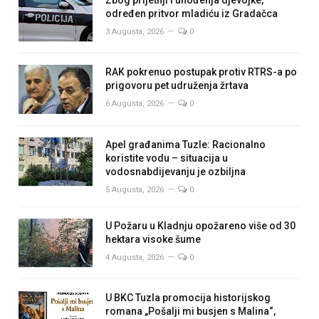
određen pritvor mladiću iz Gradačca
3 Augusta, 2026
0
RAK pokrenuo postupak protiv RTRS-a po
prigovoru pet udruženja žrtava
6 Augusta, 2026
0
Apel građanima Tuzle: Racionalno
koristite vodu – situacija u
vodosnabdijevanju je ozbiljna
5 Augusta, 2026
0
U Požaru u Kladnju opožareno više od 30
hektara visoke šume
4 Augusta, 2026
0
U BKC Tuzla promocija historijskog
romana „Pošalji mi busjen s Malina“,