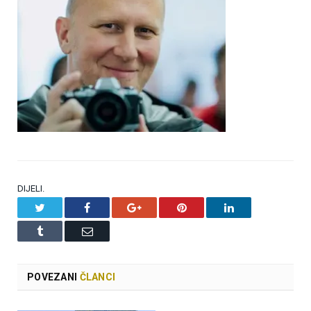
DIJELI.
Twitter
Facebook
Google+
Pinterest
LinkedIn
Tumblr
Email
POVEZANI
ČLANCI