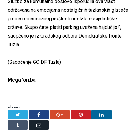
Službe za komunalne poslove isporučila ova vlast
održavana na emocijama nostalgičnih tuzlanskih glasača
prema romansiranoj prošlosti nestale socijalističke
države. Skupo ćete platiti parking uvažena hajdučijo!“,
saopćeno je iz Gradskog odbora Demokratske fronte
Tuzla.
(Saopćenje GO DF Tuzla)
Megafon.ba
DIJELI.
Twitter
Facebook
Google+
Pinterest
LinkedIn
Tumblr
Email