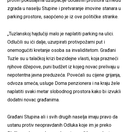
protivi pokušajima uzurpacije dodatnih prostora između
zgrada u naselju Stupine i pretvaranje imovine stanara u
parking prostore, saopćeno je iz ove političke stranke.
„Tuzlanskoj hajdučiji malo je naplatiti parking na ulici.
Odlučili su ići dalje, uzurpirati protivpožarni put i
onemogućiti kretanje osoba sa invaliditetom. Građani
Tuzle su u talačkoj krizi bezidejne vlasti, koja prazneći
njihove džepove, puni budžet iz kojeg novac prelivaju u
nepotentna javna preduzeća. Povećali su cijene grijanja,
odvoza smeća, usluge Doma penzionera i na kraju žele
naplatiti svaki metar slobodnog prostora kako bi izvukli
dodatni novac građanima.
Građani Stupina ali i svih drugih naselja imaju pravo da
ustanu protiv neopravdanih Odluka koje im je preko