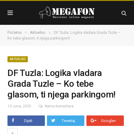
»
»
Početna
Aktuelno
DF Tuzla: Logika vladara Grada Tuzle –
Ko tebe glasom, ti njega parkingom!
AKTUELNO
DF Tuzla: Logika vladara
Grada Tuzle – Ko tebe
glasom, ti njega parkingom!
13 Juna, 2025
Nema komentara
Dijeli
Tweetaj
Google+
+