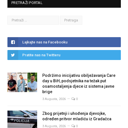
PRETRAŽI PORTAL
Lajkajte nas na Facebooku
Pratite nas na Twitteru
Podržimo inicijativu obilježavanja Care
day u BiH, podsjetnika na težak put
osamostaljenja djece iz sistema javne
brige
3 Augusta, 2026
0
Zbog prijetnji i uhođenja djevojke,
određen pritvor mladiću iz Gradačca
3 Augusta, 2026
0