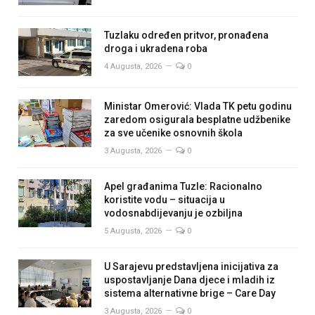
Tuzlaku određen pritvor, pronađena
droga i ukradena roba
4 Augusta, 2026
0
Ministar Omerović: Vlada TK petu godinu
zaredom osigurala besplatne udžbenike
za sve učenike osnovnih škola
3 Augusta, 2026
0
Apel građanima Tuzle: Racionalno
koristite vodu – situacija u
vodosnabdijevanju je ozbiljna
5 Augusta, 2026
0
U Sarajevu predstavljena inicijativa za
uspostavljanje Dana djece i mladih iz
sistema alternativne brige – Care Day
3 Augusta, 2026
0