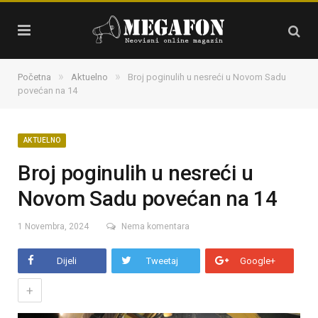
»
»
Početna
Aktuelno
Broj poginulih u nesreći u Novom Sadu
povećan na 14
AKTUELNO
Broj poginulih u nesreći u
Novom Sadu povećan na 14
1 Novembra, 2024
Nema komentara
Dijeli
Tweetaj
Google+
+