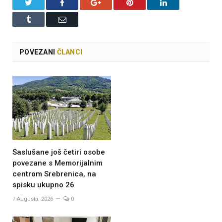
Twitter
Facebook
Google+
Pinterest
LinkedIn
Tumblr
Email
POVEZANI
ČLANCI
Saslušane još četiri osobe
povezane s Memorijalnim
centrom Srebrenica, na
spisku ukupno 26
7 Augusta, 2026
0