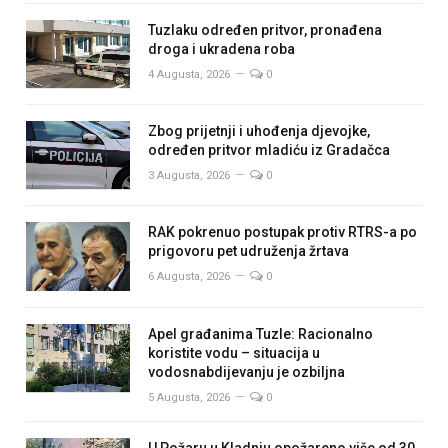
Tuzlaku određen pritvor, pronađena
droga i ukradena roba
4 Augusta, 2026
0
Zbog prijetnji i uhođenja djevojke,
određen pritvor mladiću iz Gradačca
3 Augusta, 2026
0
RAK pokrenuo postupak protiv RTRS-a po
prigovoru pet udruženja žrtava
6 Augusta, 2026
0
Apel građanima Tuzle: Racionalno
koristite vodu – situacija u
vodosnabdijevanju je ozbiljna
5 Augusta, 2026
0