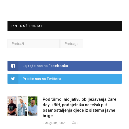
PRETRAŽI PORTAL
Lajkajte nas na Facebooku
Pratite nas na Twitteru
Podržimo inicijativu obilježavanja Care
day u BiH, podsjetnika na težak put
osamostaljenja djece iz sistema javne
brige
3 Augusta, 2026
0