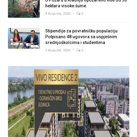
U Požaru u Kladnju opožareno više od 30
hektara visoke šume
4 Augusta, 2026
0
Stipendije za povratničku populaciju:
Potpisano 48 ugovora sa uspješnim
srednjoškolcima i studentima
5 Augusta, 2026
0