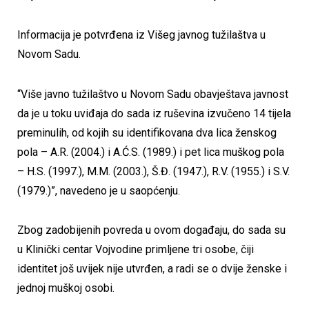
Informacija je potvrđena iz Višeg javnog tužilaštva u
Novom Sadu.
“Više javno tužilaštvo u Novom Sadu obavještava javnost
da je u toku uviđaja do sada iz ruševina izvučeno 14 tijela
preminulih, od kojih su identifikovana dva lica ženskog
pola – A.R. (2004.) i A.Ć.S. (1989.) i pet lica muškog pola
– H.S. (1997.), M.M. (2003.), Š.Đ. (1947.), R.V. (1955.) i S.V.
(1979.)”, navedeno je u saopćenju.
Zbog zadobijenih povreda u ovom događaju, do sada su
u Klinički centar Vojvodine primljene tri osobe, čiji
identitet još uvijek nije utvrđen, a radi se o dvije ženske i
jednoj muškoj osobi.