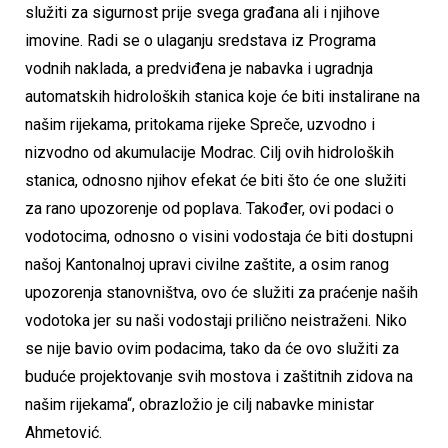
služiti za sigurnost prije svega građana ali i njihove
imovine. Radi se o ulaganju sredstava iz Programa
vodnih naklada, a predviđena je nabavka i ugradnja
automatskih hidroloških stanica koje će biti instalirane na
našim rijekama, pritokama rijeke Spreče, uzvodno i
nizvodno od akumulacije Modrac. Cilj ovih hidroloških
stanica, odnosno njihov efekat će biti što će one služiti
za rano upozorenje od poplava. Također, ovi podaci o
vodotocima, odnosno o visini vodostaja će biti dostupni
našoj Kantonalnoj upravi civilne zaštite, a osim ranog
upozorenja stanovništva, ovo će služiti za praćenje naših
vodotoka jer su naši vodostaji prilično neistraženi. Niko
se nije bavio ovim podacima, tako da će ovo služiti za
buduće projektovanje svih mostova i zaštitnih zidova na
našim rijekama“, obrazložio je cilj nabavke ministar
Ahmetović.