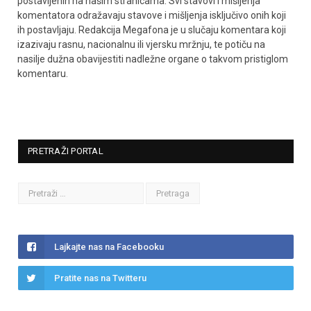
postavljenih na našim stranicama. Svi stavovi i mišljenja
komentatora odražavaju stavove i mišljenja isključivo onih koji
ih postavljaju. Redakcija Megafona je u slučaju komentara koji
izazivaju rasnu, nacionalnu ili vjersku mržnju, te potiču na
nasilje dužna obavijestiti nadležne organe o takvom pristiglom
komentaru.
PRETRAŽI PORTAL
Lajkajte nas na Facebooku
Pratite nas na Twitteru