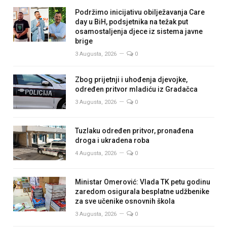
Podržimo inicijativu obilježavanja Care
day u BiH, podsjetnika na težak put
osamostaljenja djece iz sistema javne
brige
3 Augusta, 2026
0
Zbog prijetnji i uhođenja djevojke,
određen pritvor mladiću iz Gradačca
3 Augusta, 2026
0
Tuzlaku određen pritvor, pronađena
droga i ukradena roba
4 Augusta, 2026
0
Ministar Omerović: Vlada TK petu godinu
zaredom osigurala besplatne udžbenike
za sve učenike osnovnih škola
3 Augusta, 2026
0