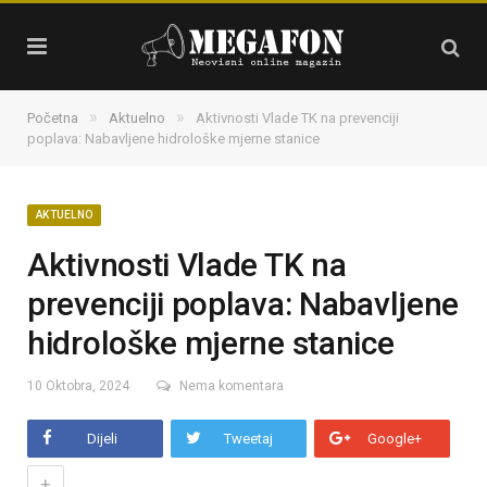
»
»
Početna
Aktuelno
Aktivnosti Vlade TK na prevenciji
poplava: Nabavljene hidrološke mjerne stanice
AKTUELNO
Aktivnosti Vlade TK na
prevenciji poplava: Nabavljene
hidrološke mjerne stanice
10 Oktobra, 2024
Nema komentara
Dijeli
Tweetaj
Google+
+