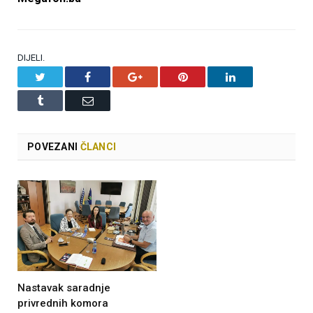
DIJELI.
Twitter
Facebook
Google+
Pinterest
LinkedIn
Tumblr
Email
POVEZANI
ČLANCI
Nastavak saradnje
privrednih komora