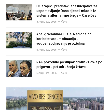
U Sarajevu predstavljena inicijativa za
uspostavljanje Dana djece i mladih iz
sistema alternativne brige – Care Day
3 Augusta, 2026
0
Apel građanima Tuzle: Racionalno
koristite vodu – situacija u
vodosnabdijevanju je ozbiljna
5 Augusta, 2026
0
RAK pokrenuo postupak protiv RTRS-a po
prigovoru pet udruženja žrtava
6 Augusta, 2026
0