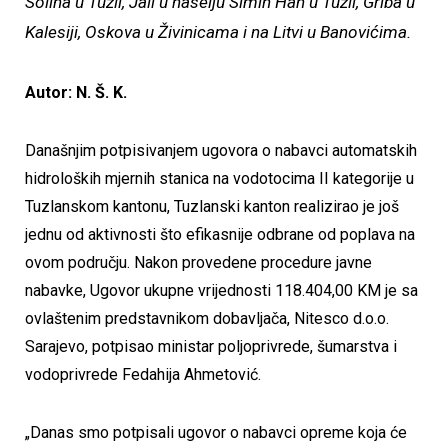
Solina u Tuzli, Jali u naselju Simin Han u Tuzli, Griba u
Kalesiji, Oskova u Živinicama i na Litvi u Banovićima.
Autor: N. Š. K.
Današnjim potpisivanjem ugovora o nabavci automatskih
hidroloških mjernih stanica na vodotocima II kategorije u
Tuzlanskom kantonu, Tuzlanski kanton realizirao je još
jednu od aktivnosti što efikasnije odbrane od poplava na
ovom području. Nakon provedene procedure javne
nabavke, Ugovor ukupne vrijednosti 118.404,00 KM je sa
ovlaštenim predstavnikom dobavljača, Nitesco d.o.o.
Sarajevo, potpisao ministar poljoprivrede, šumarstva i
vodoprivrede Fedahija Ahmetović.
„Danas smo potpisali ugovor o nabavci opreme koja će